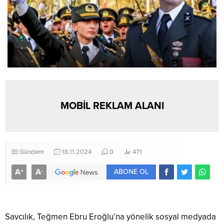
MOBİL REKLAM ALANI
Gündem
18.11.2024
0
471
A
A
+
-
ABONE OL
Savcılık, Teğmen Ebru Eroğlu’na yönelik sosyal medyada