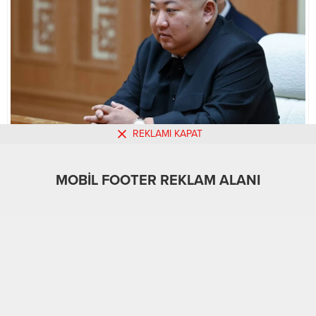
REKLAMI KAPAT
MOBİL REKLAM ALANI
MOBİL FOOTER REKLAM ALANI
Gündem
18.11.2024
0
346
A
A
+
-
ABONE OL