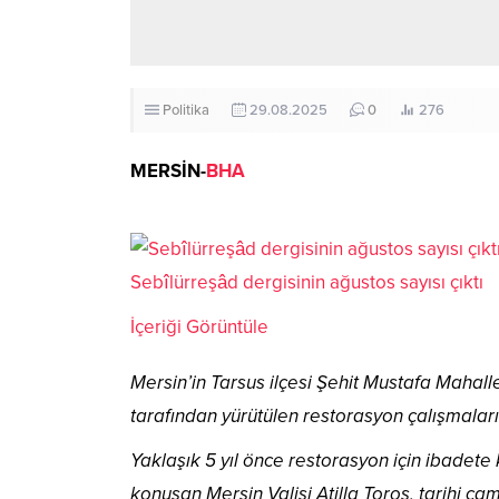
Politika
29.08.2025
0
276
MERSİN-
BHA
Sebîlürreşâd dergisinin ağustos sayısı çıktı
İçeriği Görüntüle
Mersin’in Tarsus ilçesi Şehit Mustafa Mahal
tarafından yürütülen restorasyon çalışmalar
Yaklaşık 5 yıl önce restorasyon için ibadete
konuşan Mersin Valisi Atilla Toros, tarihi ca