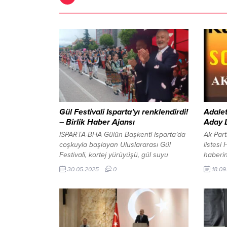
Gül Festivali Isparta’yı renklendirdi!
Adalet
– Birlik Haber Ajansı
Aday L
ISPARTA-BHA Gülün Başkenti Isparta’da
Ak Par
coşkuyla başlayan Uluslararası Gül
listesi
Festivali, kortej yürüyüşü, gül suyu
haberi
seremonileri ve kültürel etkinliklerle şehri
ile pay
30.05.2025
0
18.09
adeta gül bahçesine çevirdi. Gül diyarı
Milletv
Isparta, Uluslararası Gül Festivali’yle bir
olan Ad
kez daha mis gibi gül kokusuna
şekilde
büründü. 30 Mayıs – 1 Haziran tarihleri
Boynuka
arasında gerçekleşecek festival, bu
Fırat 5
sabah Atatürk Anıtı’na çelenk...