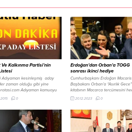
 Ve Kalkınma Partisi’nin
Erdoğan’dan Orban’a TOGG
istesi
sonrası ikinci hediye
ti Adıyaman kesinleşmiş aday
Cumhurbaşkanı Erdoğan Macaris
 Her zaman olduğu gibi yine
Başbakanı Orban’a “Asırlık Gece”
nrotasi.com Adıyaman kamuoyu
kitabının Macarca tercümesini he
laşıyor. Ak Parti`nin 1 Kasım 2015
etti. 20 Aralık 2023, 10:29 yayınla
.2015
0
20.12.2023
0
ekilliği Genel Seçimlerine girecek
Erdoğan’dan Orban’a TOGG sonr
ıyaman aday listesi Liste şu
ikinci hediye Cumhurbaşkanı Re
 ; 1- Ahmet Aydın 2-Adnan
Tayyip Erdoğan Macar Başbakan
ra 3-İbrahim Halil Fırat 4-Salih
Victor’a sadece yerli otomobil T
- Yakup Taş
hediye etmedi. Erdoğan’ın Macar
Başkakan’a ikinci bir hediyesi var