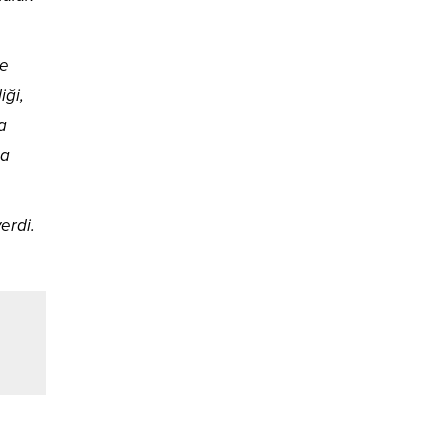
ve
iği,
a
na
erdi.