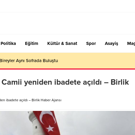
Politika
Eğitim
Kültür & Sanat
Spor
Asayiş
Mag
 Bireyler Aynı Sofrada Buluştu
r Camii yeniden ibadete açıldı – Birlik
den ibadete açıldı – Birlik Haber Ajansı