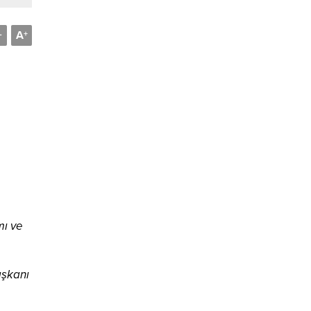
A
-
+
mı ve
aşkanı