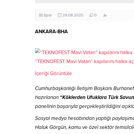
Spor
29.08.2025
0
259
ANKARA-BHA
“TEKNOFEST Mavi Vatan” kapılarını halka aç
İçeriği Görüntüle
Cumhurbaşkanlığı İletişim Başkanı Burhanett
hazırlanan
“Köklerden Ufuklara Türk Savun
panelinin başarıyla gerçekleştirildiğini açıkl
Sosyal medya hesabından yaptığı paylaşım
Haluk Görgün, kamu ve özel sektör temsilcile