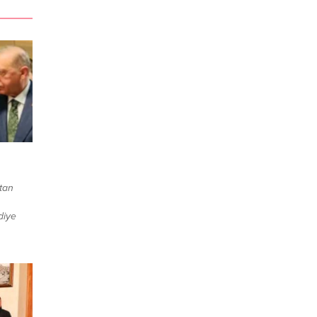
tan
diye
ndı
ası
cep
ı Orban
OGG’u
dı.