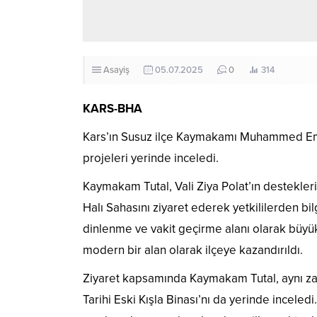
Asayiş
05.07.2025
0
314
KARS-BHA
Kars’ın Susuz ilçe Kaymakamı Muhammed Emi
projeleri yerinde inceledi.
Kaymakam Tutal, Vali Ziya Polat’ın destekler
Halı Sahasını ziyaret ederek yetkililerden bil
dinlenme ve vakit geçirme alanı olarak büyü
modern bir alan olarak ilçeye kazandırıldı.
Ziyaret kapsamında Kaymakam Tutal, aynı zam
Tarihi Eski Kışla Binası’nı da yerinde inceledi.