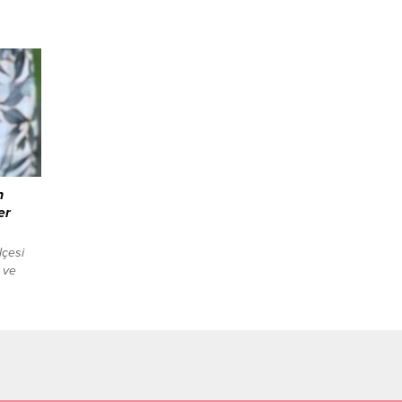
kinliği
kkat
landı
kokulu
yata
.
n
er
lçesi
 ve
i
ığı ile
u zorlu
reken
 umut
 ve