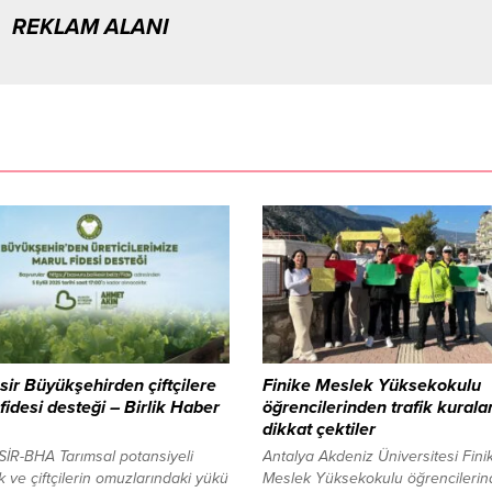
REKLAM ALANI
sir Büyükşehirden çiftçilere
Finike Meslek Yüksekokulu
fidesi desteği – Birlik Haber
öğrencilerinden trafik kurala
dikkat çektiler
İR-BHA Tarımsal potansiyeli
Antalya Akdeniz Üniversitesi Fini
k ve çiftçilerin omuzlarındaki yükü
Meslek Yüksekokulu öğrencileri