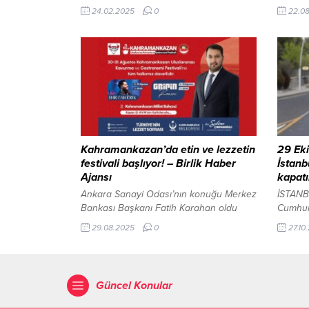
planlanan önemli projelerin olduğu
hafiflet
24.02.2025
0
22.0
önemli bir toplantı gerçekleştirildi. Vali
sürdüre
Yardımcıları, Büyükşehir Belediyesi daire
Belediy
başkanları ve ilgili kurum amirlerinin
katkılı 
katıldığı toplantıda, 2025 yılı projeleri
Çiftçil
masaya yatırıldı. Başta Eğitim ve spor
Eylül’e
olmak üzere kültür, turizm, sağlık, tarım,
bulanab
altyapı, ticaret, sanayi ve teknoloji gibi...
benzers
çeşitli
Balıkes
Kahramankazan’da etin ve lezzetin
29 Eki
festivali başlıyor! – Birlik Haber
İstanb
Ajansı
kapatı
Ankara Sanayi Odası’nın konuğu Merkez
İSTANBU
Bankası Başkanı Fatih Karahan oldu
Cumhuri
İçeriği Görüntüle ANKARA-BHA 30–31
dolayıs
29.08.2025
0
27.10
Ağustos tarihlerinde Kahramankazan
geçici 
Millet Bahçesi’nde gerçekleşecek
duyurdu
festival, Kahramankazan’ın meşhur
göre, “
kavurmasının yanı sıra Türk mutfağının
Dönümü
Güncel Konular
en özel et lezzetlerini ve tanınmış
Ekim Ç
şeflerin gösterilerini bir araya getirecek.
itibar