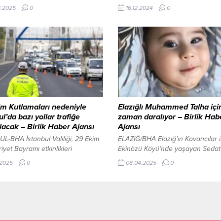
mek için çiftçi desteklerini
“Kırmızıya uy, Hayata saygı duy” et
8.2025
0
16.12.2024
0
n Balıkesir Büyükşehir
düzenleyerek trafik kurallarına di
esi, üreticilere yüzde 75 belediye
çekti. 16 Aralık 2024, 00:56 yayın
marul fidesi desteği sağlıyor.
ANTALYA-BHA Antalya Akdeniz
er bu destekten yararlanmak için 5
Üniversitesi Finike Meslek Yükse
 kadar başvuruda
öğrencilerinden “Kırmızıya uy, Ha
ilecekler. Geniş coğrafyası ve
saygı duy” etkinliği düzenleyerek..
iz iklim özellikleriyle ürün
liğinin yüksek olduğu kentte
ir Büyükşehir Belediye Başkanı...
m Kutlamaları nedeniyle
Elazığlı Muhammed Talha içi
ul’da bazı yollar trafiğe
zaman daralıyor – Birlik Hab
lacak – Birlik Haber Ajansı
Ajansı
L-BHA İstanbul Valiliği, 29 Ekim
ELAZIĞ/BHA Elazığ’ın Kovancılar i
yet Bayramı etkinlikleri
Ekinözü Köyü’nde yaşayan Sedat
ıyla kent genelinde bazı yolların
Melahat Albayrak çiftinin bebekler
.2025
0
08.04.2025
0
olarak trafiğe kapatılacağını
Muhammed Talha, SMA Tip-1 hastal
. Valilikten yapılan açıklamaya
mücadele ediyor. Talha Bebek, b
Cumhuriyet Bayramı’nın 102. Yıl
süreçte hayata tutunmak için ge
 Kutlamaları” kapsamında 29
tedaviye kavuşabilmek amacıyla
arşamba günü saat 05.45’ten
başlatılan yardım kampanyası ile
en programın sona ermesine kadar
arıyor. SMA hastalığı, kas kaybına