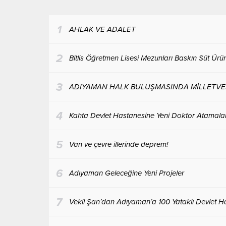
Kahramankazan Belediyesi ve Türkiye
kapatm
Aşçılar Federasyonu (TAFED) iş birliğiyle
kapatıla
düzenlenen festival,...
1
AHLAK VE ADALET
2
Bitlis Öğretmen Lisesi Mezunları Baskın Süt Ürünl
3
ADIYAMAN HALK BULUŞMASINDA MİLLETVEKİ
4
Kahta Devlet Hastanesine Yeni Doktor Atamaları
5
Van ve çevre illerinde deprem!
6
Adıyaman Geleceğine Yeni Projeler
7
Vekil Şan’dan Adıyaman’a 100 Yataklı Devlet H