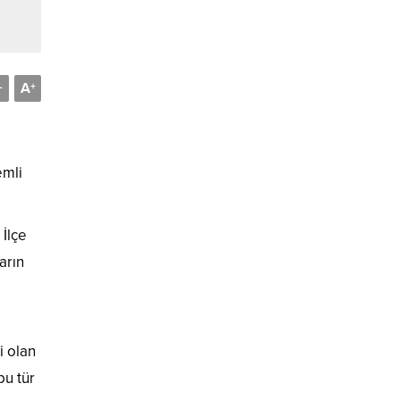
A
-
+
emli
 İlçe
arın
i olan
bu tür