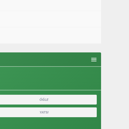
ÖĞLE
YATSI