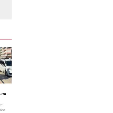
rına
ke
nden