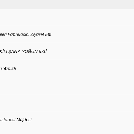
a uygulanacak. Trafiğe
zayıflamaya yol açarak hastaları
cak yollar ...
kalitesini...
eri Fabrikasını Ziyaret Etti
Lİ ŞAN’A YOĞUN İLGİ
 Yapıldı
astanesi Müjdesi