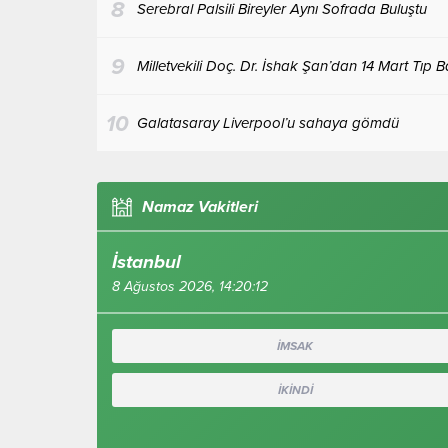
8
Serebral Palsili Bireyler Aynı Sofrada Buluştu
9
Milletvekili Doç. Dr. İshak Şan’dan 14 Mart Tıp 
10
Galatasaray Liverpool’u sahaya gömdü
Namaz Vakitleri
İstanbul
8 Ağustos 2026, 14:20:13
İMSAK
İKİNDİ