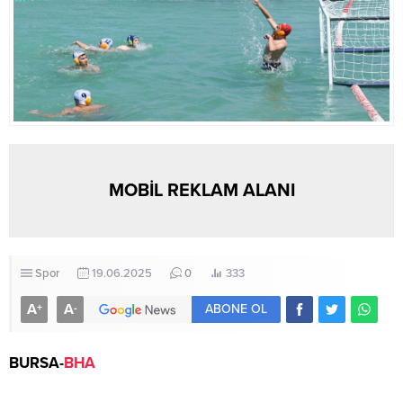
MOBİL REKLAM ALANI
Spor
19.06.2025
0
333
A
A
+
-
ABONE OL
BURSA-
BHA