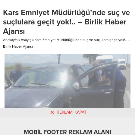
vatandaşlardan da takdir görüyor.
bulundurularak tasarlanan plaj,
Kars Emniyet Müdürlüğü’nde suç ve
Haliliye Belediyesi, altyapı
özel yürüme yolları, denize erişim
çalışmaları tamamlanan
rampaları ve gölgelikli dinlenme
suçlulara geçit yok!.. – Birlik Haber
mahallelerde üstyapı onarım
alanlarıyla bu yaz da binlerce
Ajansı
çalışmalarına hız kesmeden
ziyaretçiyi ağırlamaya hazırlanıyor.
devam ediyor. MGK Genel
AKK’den...
Anasayfa
»
Asayiş
»
Kars Emniyet Müdürlüğü’nde suç ve suçlulara geçit yok!.. –
Sekreteri Hacımüftüoğlu’nun
Birlik Haber Ajansı
kızından örnek davranış:...
REKLAMI KAPAT
MOBİL FOOTER REKLAM ALANI