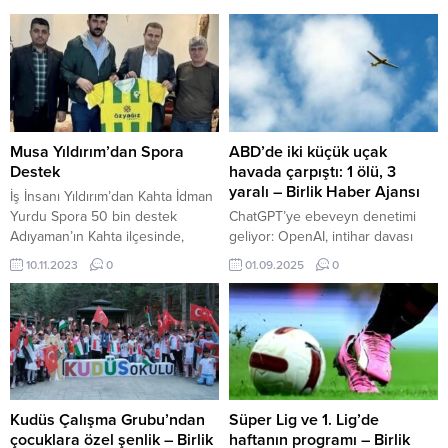
Musa Yıldırım’dan Spora
ABD’de iki küçük uçak
Destek
havada çarpıştı: 1 ölü, 3
yaralı – Birlik Haber Ajansı
İş İnsanı Yıldırım’dan Kahta İdman
Yurdu Spora 50 bin destek
ChatGPT’ye ebeveyn denetimi
Adıyaman’ın Kahta ilçesinde,
geliyor: OpenAI, intihar davası
Kahta’da SerBend Şirketler Grubu
sonrası önlem aldı İçeriği
10.11.2023
0
01.09.2025
0
Sahibi ve Kahta02 Spor eski
Görüntüle ANKARA – BHA NBC
başkanı iş insanı Musa Yıldırım,
News’ün aktardığına göre,
Kahta İdman Yurdu Spor
Morgan Bölgesi Şerif Ofisi
Kulübüne 50 bin TL bağışta
yetkilileri kazanın Fort Morgan
bulundu. Kahta02spor Kulübü
Havalimanı yakınlarında
Başkanlığı döneminde kulübün
yaşandığını açıkladı. Aynı anda
tüm finansmanını kendi
iniş yapmaya çalışan iki küçük
bütçesinde karşılayan İşadamı
uçağın havada çarpıştığı belirtildi.
Kudüs Çalışma Grubu’ndan
Süper Lig ve 1. Lig’de
Yıldırım, aktif...
Bir ölü, üç yaralı Her iki uçakta
çocuklara özel şenlik – Birlik
haftanın programı – Birlik