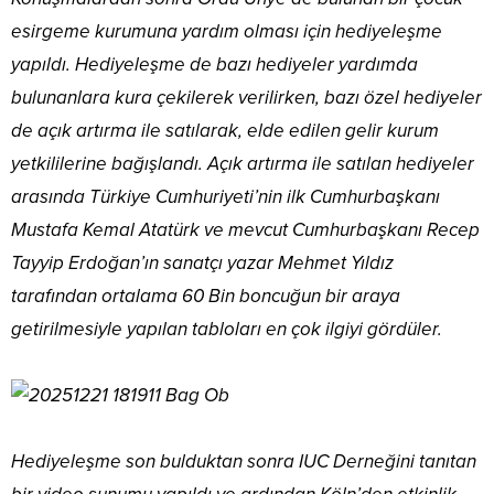
Tayyip Erdoğan’ın sanatçı yazar Mehmet Yıldız
tarafından ortalama 60 Bin boncuğun bir araya
getirilmesiyle yapılan tabloları en çok ilgiyi gördüler.
Hediyeleşme son bulduktan sonra IUC Derneğini tanıtan
bir video sunumu yapıldı ve ardından Köln’den etkinlik
için gelen Şef Ali Açıkgöz yönetimindeki THM Köln
Gönüllüler Korosu sahne alarak sevilen türküleri
seslendirdiler. Çocuklar için palyaço abla sahne aldı ve
çocuklara zevki dakikalar yaşattı.
Etkinlikte ayrıca misafirlere açık büfe ikramlar sunuldu.
Türk mutfağından çeşitli lezzetlerin yer aldığı büfeye