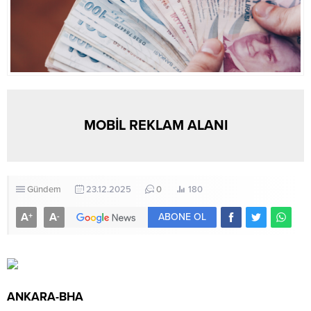
MOBİL REKLAM ALANI
Gündem
23.12.2025
0
180
A
A
+
-
ABONE OL
ANKARA-BHA