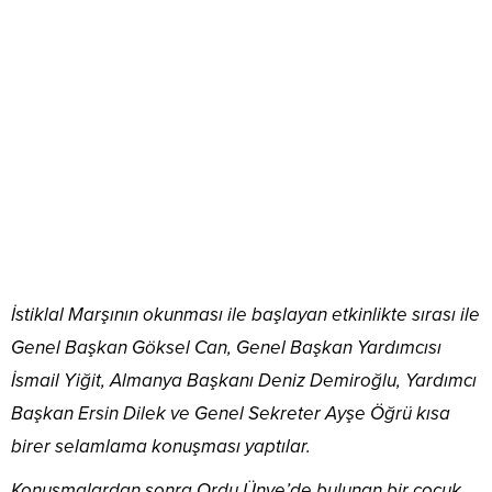
İstiklal Marşının okunması ile başlayan etkinlikte sırası ile
Genel Başkan Göksel Can, Genel Başkan Yardımcısı
İsmail Yiğit, Almanya Başkanı Deniz Demiroğlu, Yardımcı
Başkan Ersin Dilek ve Genel Sekreter Ayşe Öğrü kısa
birer selamlama konuşması yaptılar.
Konuşmalardan sonra Ordu Ünye’de bulunan bir çocuk
esirgeme kurumuna yardım olması için hediyeleşme
yapıldı. Hediyeleşme de bazı hediyeler yardımda
bulunanlara kura çekilerek verilirken, bazı özel hediyeler
de açık artırma ile satılarak, elde edilen gelir kurum
yetkililerine bağışlandı. Açık artırma ile satılan hediyeler
arasında Türkiye Cumhuriyeti’nin ilk Cumhurbaşkanı
Mustafa Kemal Atatürk ve mevcut Cumhurbaşkanı Recep