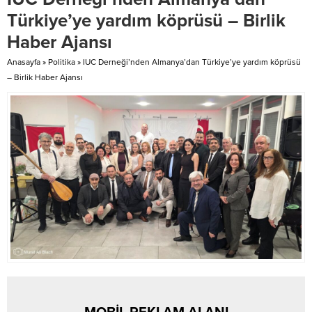
yaşanan olaylarla ilgili de
temennimi de arzetmek isterim....
Türkiye’ye yardım köprüsü – Birlik
değerlendirmelerde bulundu.
Haber Ajansı
Kentteki asayiş...
Anasayfa
»
Politika
»
IUC Derneği’nden Almanya’dan Türkiye’ye yardım köprüsü
– Birlik Haber Ajansı