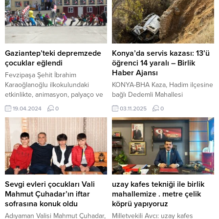
Gaziantep’teki depremzede
Konya’da servis kazası: 13’ü
çocuklar eğlendi
öğrenci 14 yaralı – Birlik
Haber Ajansı
Fevzipaşa Şehit İbrahim
Karaoğlanoğlu ilkokulundaki
KONYA-BHA Kaza, Hadim ilçesine
etkinlikte, animasyon, palyaço ve
bağlı Dedemli Mahallesi
yüz boyama gösterileri, halat
yakınlarında meydana geldi.
19.04.2024
0
03.11.2025
0
çekme yarışması ve balon şovu
Sürücüsünün kontrolünden çıkan
yapıldı, çocuklara pamuk şekeri
öğrenci servisi, virajı alamayarak
ve patlamış mısır ikram edildi.
yaklaşık 30 metrelik uçuruma
GTO Yönetim Kurulu Üyesi
yuvarlandı. İhbar üzerine olay
Ahmet Özgözükara, faaliyet
yerine sağlık, jandarma ve itfaiye
kulübü olarak oda personelince
ekipleri sevk edildi. Ekiplerin
tamamen gönüllülük esasıyla
güçlükle ulaştığı kazazedelerden
çalışmalar yürütüldüğünü,
13 öğrenci ile sürücü, sedyelerle
Sevgi evleri çocukları Vali
uzay kafes tekniği ile birlik
yaklaşık 10 yıldan bu yana
uçurumdan çıkarılarak
Mahmut Çuhadar’ın iftar
mahallemize . metre çelik
Gaziantep’te ve...
ambulanslarla Hadim Devlet
sofrasına konuk oldu
köprü yapıyoruz
Hastanesi’ne kaldırıldı. Buradaki...
Adıyaman Valisi Mahmut Çuhadar,
Milletvekili Avcı: uzay kafes