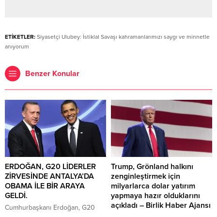
ETİKETLER:
Siyasetçi Ulubey: İstiklal Savaşı kahramanlarımızı saygı ve minnetle
anıyorum
Benzer Konular
ERDOĞAN, G20 LİDERLER
Trump, Grönland halkını
ZİRVESİNDE ANTALYA’DA
zenginleştirmek için
OBAMA İLE BİR ARAYA
milyarlarca dolar yatırım
GELDİ.
yapmaya hazır olduklarını
açıkladı – Birlik Haber Ajansı
Cumhurbaşkanı Erdoğan, G20