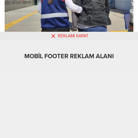
REKLAMI KAPAT
MOBİL REKLAM ALANI
MOBİL FOOTER REKLAM ALANI
Adıyaman
Asayiş
22.04.2022
0
971
A
A
+
-
ABONE OL
Adıyaman’da, jandarma tarafından terör örgütü
PKK üyelerine yönelik düzenlenen operasyonda
gözaltına alınan 2 şüpheli adliyeye sevk edildi.