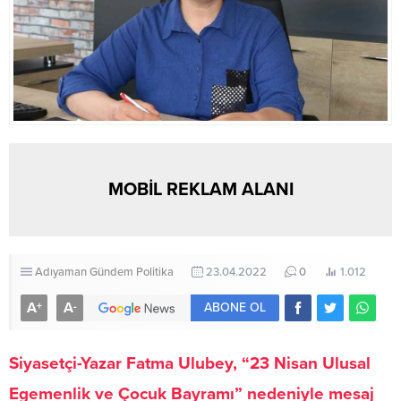
MOBİL REKLAM ALANI
Adıyaman
Gündem
Politika
23.04.2022
0
1.012
A
A
+
-
ABONE OL
Siyasetçi-Yazar Fatma Ulubey, “23 Nisan Ulusal
Egemenlik ve Çocuk Bayramı” nedeniyle mesaj