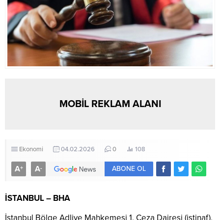
MOBİL REKLAM ALANI
Ekonomi
04.02.2026
0
108
A
A
+
-
ABONE OL
İSTANBUL – BHA
İstanbul Bölge Adliye Mahkemesi 1. Ceza Dairesi (istinaf),