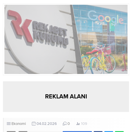
Şan; bir süre önce Ankara İl
altına aldı. Araştırmacılar, bu
Kültür ve Turizm Müdürlüğü
galaksilerin birbirine doğru
görevine başlayan Erhan
saatte 1,8 milyon kilometre hızla
Karakaya‘yı ziyaret etti.
yaklaştığını ve dört yıl süren
Görüşmede, Ankara’nın tarihi,
gözlemler sonunda çarpışma
kültür ve turizm potansiyeli,...
sürecinin benzersiz...
REKLAM ALANI
Ekonomi
04.02.2026
0
109