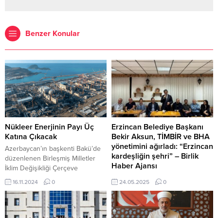
Benzer Konular
Nükleer Enerjinin Payı Üç
Erzincan Belediye Başkanı
Katına Çıkacak
Bekir Aksun, TİMBİR ve BHA
yönetimini ağırladı: “Erzincan
Azerbaycan’ın başkenti Bakü’de
kardeşliğin şehri” – Birlik
düzenlenen Birleşmiş Milletler
Haber Ajansı
İklim Değişikliği Çerçeve
Sözleşmesi 29. Taraflar
ERZİNCAN-BHA Toplantıda
16.11.2024
0
24.05.2025
0
Konferansı’nda (COP29) 2050 net
konuşan Erzincan Belediye
sıfır hedefine ulaşmak için
Başkanı Bekir Aksun, internetin
nükleer enerjinin önemi bir kez
günümüzün vazgeçilmez bir
daha güçlü bir şekilde dile
gerçeği olduğuna dikkat çekerek,