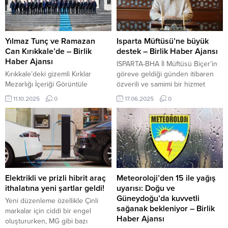
getirildi. Geçtiğimiz yıl Dubai’de
“İnternet günümüzün
düzenlenen COP28’de ABD’nin
vazgeçilmezi. Artık 28 saniyede
başlattığı ve nükleer alanında
haberlerin dünyada yankı
önde gelen Fransa, Japonya ve
bulduğu bir dönemdeyiz” dedi.
Yılmaz Tunç ve Ramazan
Isparta Müftüsü’ne büyük
Güney Kore gibi ülkeler...
Aksun konuşmasını şöyle
Can Kırıkkale’de – Birlik
destek – Birlik Haber Ajansı
sürdürdü: “Bizler bisikletin
Haber Ajansı
ISPARTA-BHA İl Müftüsü Biçer’in
üzerindeki kişiler gibiyiz. Pedal
Kırıkkale’deki gizemli Kırklar
göreve geldiği günden itibaren
çevirirsek hızla yol alacağız,
Mezarlığı İçeriği Görüntüle
özverili ve samimi bir hizmet
çeviremezsek düşeceğiz. 85
KIRIKKALE-BHA Ziyaret ve
anlayışı ortaya koyduğunu
11.10.2025
0
17.06.2025
0
milyon Türkiye’mizi, 350 milyon...
programları kapsamında
belirten din görevlileri, “Türkiye
Kırıkkale’ye gelen Adalet Bakanı
Diyanet Vakfı Isparta Şubesine
Yılmaz Tunç ile Bakan Yardımcısı,
kazandırılan gayrimenkuller şahsi
Kırıkkaleli hemşehrimiz Ramazan
değil, kurumsal bir kazanımdır.
Can, Kırıkkale Valiliğini ziyaret etti.
Bunu şahsi çıkar gibi lanse
Valilik Şeref Defteri’ni imzalayan
edenlerin niyetleri ise bellidir”
Bakan Tunç, beraberindeki
ifadelerini kullandılar. Isparta’da
heyetle birlikte Kırıkkale Valisi
görev yapan din görevlileri
Elektrikli ve prizli hibrit araç
Meteoroloji’den 15 ile yağış
Mehmet Makas’ı makamında
yaptıkları yazılı açıklamada...
ithalatına yeni şartlar geldi!
uyarısı: Doğu ve
ziyaret ederek bir süre görüştü.
Güneydoğu’da kuvvetli
Yeni düzenleme özellikle Çinli
Ziyarette, kentte yürütülen...
sağanak bekleniyor – Birlik
markalar için ciddi bir engel
Haber Ajansı
oluştururken, MG gibi bazı