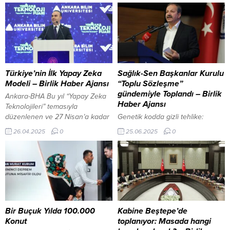
Türkiye’nin İlk Yapay Zeka
Sağlık-Sen Başkanlar Kurulu
Modeli – Birlik Haber Ajansı
“Toplu Sözleşme”
gündemiyle Toplandı – Birlik
Ankara-BHA Bu yıl “Yapay Zeka
Haber Ajansı
Teknolojileri” temasıyla
düzenlenen ve 27 Nisan’a kadar
Genetik kodda gizli tehlike:
sürecek olan “7. Verimlilik ve
Erkeklerde demans riski
26.04.2025
0
25.06.2025
0
Teknoloji Fuarı”, TBMM Başkanı
yükseliyor İçeriği Görüntüle
Numan Kurtulmuş’un katılımıyla,
ANKARA-BHA Sağlık-Sen 7.
ATO Congresium’da başladı.
Dönem 10. Başkanlar Kurulu
Kacır, burada yaptığı konuşmada,
Toplantısı, 81 ilden gelen şube
Cumhurbaşkanı Recep Tayyip
başkanlarının katılımıyla
Erdoğan’ın liderliğinde, son 22
gerçekleştirildi. “Toplu Sözleşme”
yılda verimliliği merkeze alan,
gündemiyle yapılan toplantıda,
teknolojiyi üretimle buluşturan,
Ağustos ayında başlayacak toplu
Bir Buçuk Yılda 100.000
Kabine Beştepe’de
yerli ve milli kapasiteyi
sözleşme görüşmelerine yönelik
Konut
toplanıyor: Masada hangi
güçlendiren...
talepler üzerinde