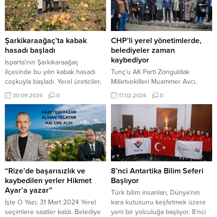
belediye görevlilerince kaldırılmak
kadar yapılmamış veya
istenmesi üzerine benzin
yapılamamış hizmetleri yerine
dökerek kendini ateşe verdi.
getirmesi için önemli bir fırsat
Çevredeki esnafın müdahalesi ile
olduğunu görüyoruz”dedi. Saadet
yanan vatandaş söndürüldü. Olay
Partisi Adıyaman Belediye Başkan
Şarkikaraağaç’ta kabak
CHP’li yerel yönetimlerde,
yerine gelen 112 Acil ekipleri,
Adayı Ahmet Faruk Ünsal,”31 Mart
hasadı başladı
belediyeler zaman
yanan vatandaşı...
yerel seçimleri Adıyaman’ın
kaybediyor
Isparta’nın Şarkikaraağaç
hakkettiği hizmete kavuşabilmesi
ilçesinde bu yılın kabak hasadı
Tunç’u AK Parti Zonguldak
eksik olan...
coşkuyla başladı. Yerel üreticiler,
Milletvekilleri Muammer Avcı,
tarlalarında yetiştirdikleri devasa
Saffet Bozkurt, 25. ve 26. Dönem
30.09.2024
0
17.02.2024
0
kabakları toplayarak sezonun
Zonguldak Milletvekili AK Parti
bereketli olduğunu söylüyorlar.
Siyasi Erdem ve Etik Kurulu Üyesi
30 Eylül 2024, 10:42 yayınlandı
Hüseyin Özbakır,
ISPARTA-BHA Devasa boyutlarıyla
Cumhurbaşkanlığında Uzman
göz kamaştıran Şarkikaraağaç
olarak görev yapan eşi Deniz
kabaklarının kaldırılması zor bir
Özbakır AK Parti ilçe yönetimi ve
hale geldiğini söyleyen...
çok sayıda partili karşıladı.
ÖZBAKIR ÇİFTİ HEYETTE AK Parti
“Rize’de başarısızlık ve
8’nci Antartika Bilim Seferi
Alaplı İlçe Teşkilatına...
kaybedilen yerler Hikmet
Başlıyor
Ayar’a yazar”
Türk bilim insanları, Dünya’nın
İşte O Yazı; 31 Mart 2024 Yerel
kara kutusunu keşfetmek üzere
seçimlere saatler kaldı. Belediye
yeni bir yolculuğa başlıyor. 8’nci