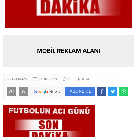
MOBİL REKLAM ALANI
Gündem
13.08.2014
0
839
A
A
+
-
ABONE OL