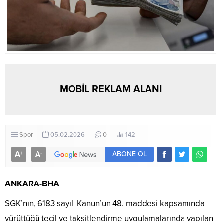
MOBİL REKLAM ALANI
Spor
05.02.2026
0
142
A
A
+
-
ABONE OL
ANKARA-BHA
SGK’nın, 6183 sayılı Kanun’un 48. maddesi kapsamında
yürüttüğü tecil ve taksitlendirme uygulamalarında yapılan