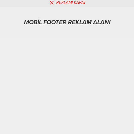
REKLAMI KAPAT
MOBİL FOOTER REKLAM ALANI
Asayiş
05.02.2026
0
147
A
A
+
-
ABONE OL
Ankara
–
BHA
Bakan Yumaklı, IPARD III Programı kapsamındaki
destekleme ödemesine ilişkin açıklamalarda bulundu.
IPARD III Programı 7. Başvuru Çağrı Dönemi kapsamında
yapılan değerlendirmelerin tamamlandığını belirten
Yumaklı, “Çiftlik Faaliyetlerinin Çeşitlendirilmesi ve İş
Geliştirme Tedbiri’ne başvuran 214 proje, toplam 1,7
milyar lira hibe desteği almaya hak kazandı.”
değerlendirmesinde bulundu.