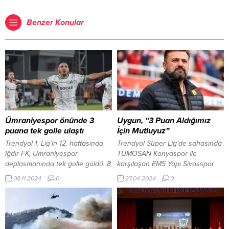
Benzer Konular
Ümraniyespor önünde 3
Uygun, “3 Puan Aldığımız
puana tek golle ulaştı
İçin Mutluyuz”
Trendyol 1. Lig’in 12. haftasında
Trendyol Süper Lig’de sahasında
Iğdır FK, Ümraniyespor
TÜMOSAN Konyaspor ile
deplasmanında tek golle güldü. 8
karşılaşan EMS Yapı Sivasspor
Kasım 2024, 22:29 yayınlandı
rakibini 1-0 mağlup etti. 27 Nisan
08.11.2024
0
27.04.2024
0
ANKARA-BHA Trendyol 1. Lig’in
2024, 20:53 yayınlandı Uygun, “3
12. haftasında Iğdır FK,
Puan Aldığımız İçin Mutluyuz”
Ümraniyespor deplasmanında
Hakan BAKAR/SİVAS-BHA Bülent
tek golle güldü. Geçen hafta
Uygun, “Rey Manaj golünü
Ankaragücü’nü mağlup eden
atarak 3 puan alıp Avrupa