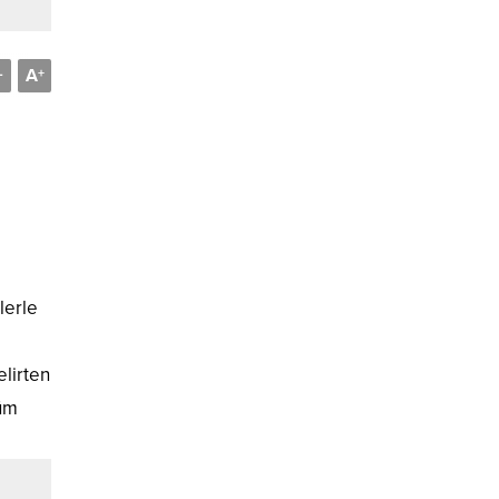
A
-
+
lerle
elirten
tüm