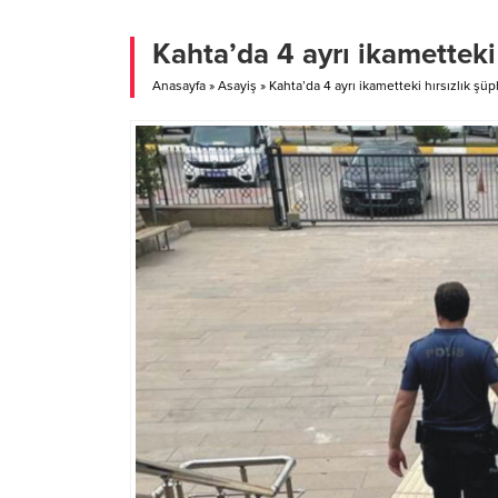
düzenlediği “Büyük Adıyaman
belediy
Buluşması” nda yaklaşık 3 bin kişi katıldı.
gerçekl
Kahta’da 4 ayrı ikametteki 
Sultangazi nüfus sıralamasında 1. sırada
gerçekle
yer alan Adıyamanlılar “Büyük Adıyaman
belediy
Anasayfa
»
Asayiş
»
Kahta’da 4 ayrı ikametteki hırsızlık şüp
Buluşması”...
çalışmal