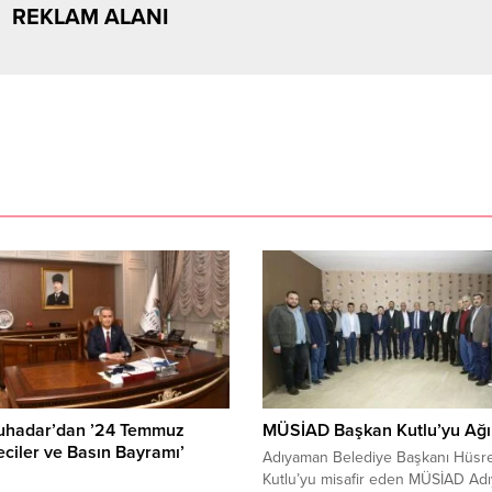
REKLAM ALANI
Çuhadar’dan ’24 Temmuz
MÜSİAD Başkan Kutlu’yu Ağı
ciler ve Basın Bayramı’
Adıyaman Belediye Başkanı Hüsr
ı
Kutlu’yu misafir eden MÜSİAD Ad