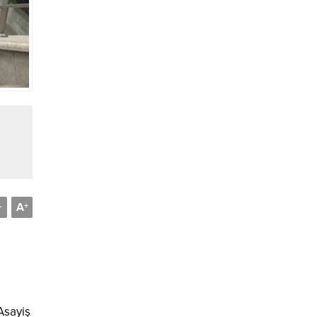
A
-
+
Asayiş