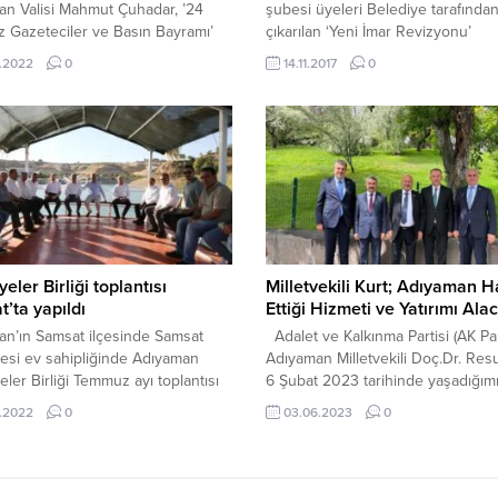
n Valisi Mahmut Çuhadar, ’24
şubesi üyeleri Belediye tarafından
 Gazeteciler ve Basın Bayramı’
çıkarılan ‘Yeni İmar Revizyonu’
le mesaj yayımladı. Farklı görüş
konusunda görüş alışverişinde bu
.2022
0
14.11.2017
0
ncelerin seslendirilmesinde ve
Adıyaman’ın sorunlarına çözüm b
yaşama kültürünün gelişmesinde
adına ilin yetkilileriyle zaman zama
 önemli görevler üstlendiği bir
araya gelen MÜSİAD Adıyaman şu
olduğunu belirten Vali
bu kez Adıyaman Belediye Başka
r,”Türk basınında sansürün
Hüsrev Kutlu ile İmar konusunu
lışının 114. yıl dönümünde basın
değerlendirdi. İle katkı...
ilkelerinden taviz vermeksizin
oğru bilgilendirmek için gece
..
eler Birliği toplantısı
Milletvekili Kurt; Adıyaman H
’ta yapıldı
Ettiği Hizmeti ve Yatırımı Ala
n’ın Samsat ilçesinde Samsat
Adalet ve Kalkınma Partisi (AK Par
esi ev sahipliğinde Adıyaman
Adıyaman Milletvekili Doç.Dr. Resu
eler Birliği Temmuz ayı toplantısı
6 Şubat 2023 tarihinde yaşadığımı
. Adıyaman Belediyeler Birliği
felaketinin izlerini silmek ve
.2022
0
03.06.2023
0
ayı toplantısı Samsat Belediye
Adıyaman’ımızı tekrardan hak ettiğ
Halil Fırat’ın ev sahipliğinde,
seviyeye getirmek için gece gün
an Belediye Başkanı Dr. Süleyman
demeden çalışacağız. Adalet ve K
başkanlığında, ilçe ve belde
Partisi (AK Parti) Adıyaman Milletve