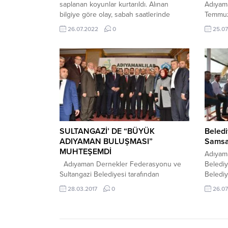
saplanan koyunlar kurtarıldı. Alınan
Adıyama
bilgiye göre olay, sabah saatlerinde
Temmuz
Şeyhbaba Mahallesi’nde meydana geldi.
nedeniy
26.07.2022
0
25.07
Sahibi tarafından otlanması için serbest
ve düşü
bırakılan koyunlar köpeklerin havlama
ortak 
sesinden korkması üzerine kaçan
basının
koyunlardan 5 tanesi bataklık alana
gerçek 
saplandı. Çevredekilerin ihbarı üzerine
Çuhada
olay yerine İtfaiye ekipleri yönlendirildi.
kaldırı
Olay yerine gelen itfaiye erleri ve...
meslek 
halkı d
gündüz.
SULTANGAZİ’ DE “BÜYÜK
Belediy
ADIYAMAN BULUŞMASI”
Samsat
MUHTEŞEMDİ
Adıyama
Adıyaman Dernekler Federasyonu ve
Belediy
Sultangazi Belediyesi tarafından
Belediy
düzenlenen “Büyük Adıyaman
yapıldı
28.03.2017
0
26.07
Buluşması” nda Adıyamanlılar adeta
Temmuz 
gövde gösterisi yaptı. Kısa Adı ADIFED
Başkanı 
olan Adıyaman Dernekler Federasyonu
Adıyam
ve Sultangazi Belediyesi’nin ortaklaşa
Kılınç 