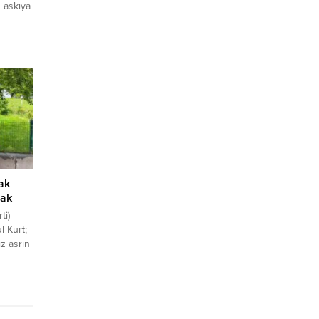
 askıya
lundu.
ulma
n bir
besi
nı
ak
cak
ti)
l Kurt;
z asrın
i
düz
alkınma
kili