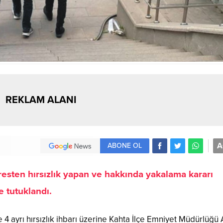
REKLAM ALANI
A
ABONE OL
resten hırsızlık yapan ve hakkında yakalama kararı
 tutuklandı.
4 ayrı hırsızlık ihbarı üzerine Kahta İlçe Emniyet Müdürlüğü 