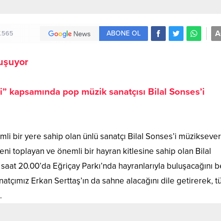
A
ABONE OL
7.565
luşuyor
” kapsamında pop müzik sanatçısı Bilal Sonses’i
i bir yere sahip olan ünlü sanatçı Bilal Sonses’i müziksever
i toplayan ve önemli bir hayran kitlesine sahip olan Bilal
aat 20.00’da Eğriçay Parkı’nda hayranlarıyla buluşacağını b
natçımız Erkan Serttaş’ın da sahne alacağını dile getirerek, 
.