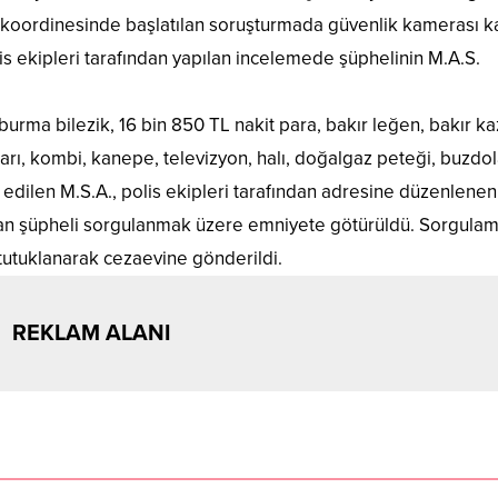
 koordinesinde başlatılan soruşturmada güvenlik kamerası ka
is ekipleri tarafından yapılan incelemede şüphelinin M.A.S.
urma bilezik, 16 bin 850 TL nakit para, bakır leğen, bakır ka
arı, kombi, kanepe, televizyon, halı, doğalgaz peteği, buzdol
it edilen M.S.A., polis ekipleri tarafından adresine düzenlenen
lınan şüpheli sorgulanmak üzere emniyete götürüldü. Sorgulam
tutuklanarak cezaevine gönderildi.
REKLAM ALANI