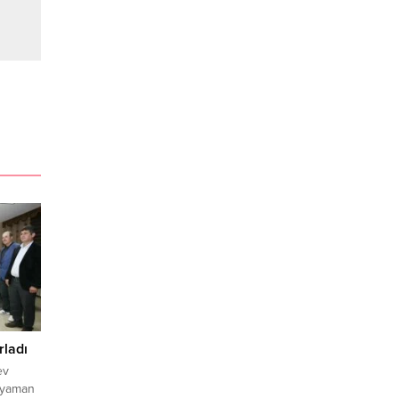
rladı
ev
ıyaman