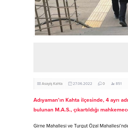
Asayiş
Kahta
27.06.2022
0
851
Adıyaman’ın Kahta ilçesinde, 4 ayrı ad
bulunan M.A.S., çıkartıldığı mahkemece
Girne Mahallesi ve Turgut Özal Mahallesi’nde 