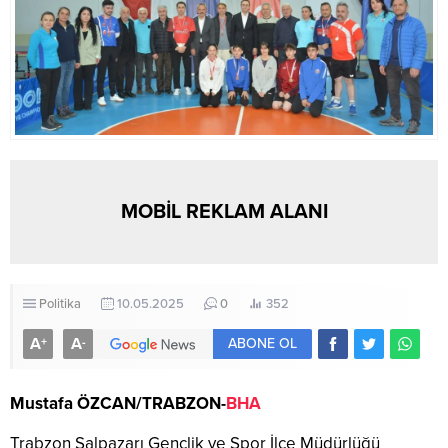
MOBİL REKLAM ALANI
Politika
10.05.2025
0
352
A
A
+
-
ABONE OL
Mustafa ÖZCAN/TRABZON-
BHA
Trabzon Şalpazarı Gençlik ve Spor İlçe Müdürlüğü