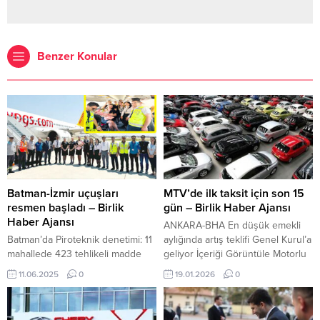
Benzer Konular
Batman-İzmir uçuşları
MTV’de ilk taksit için son 15
resmen başladı – Birlik
gün – Birlik Haber Ajansı
Haber Ajansı
ANKARA-BHA En düşük emekli
Batman’da Piroteknik denetimi: 11
aylığında artış teklifi Genel Kurul’a
mahallede 423 tehlikeli madde
geliyor İçeriği Görüntüle Motorlu
ele geçirildi BATMAN-BHA 7 yıl
Taşıtlar Vergisi (MTV) kapsamında
11.06.2025
0
19.01.2026
0
önce Pegasus hava yolları
2026 yılının ilk taksit ödemeleri
şirketinin İzmir-Batman direkt
devam ediyor. Milyonlarca araç
uçuşlarına ara verdiği Batman
sahibini ilgilendiren ödemeler için