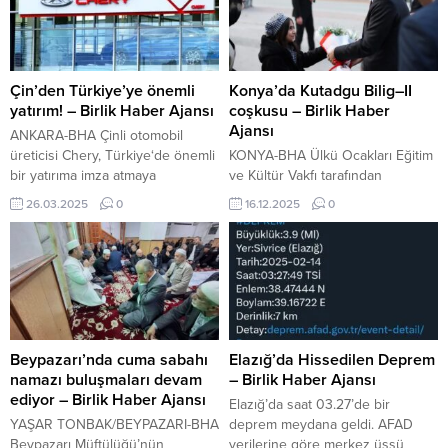
Havalimanı, dünden itibaren
son 15 günlük sürece girildi. MTV
direkt seferlere yeniden
ödemeleri, vergi daireleri, PTT
‘merhaba’ dedi. Vali ve Belediye
şubeleri ve banka şubelerinden
Başkanvekili Ekrem Canalp, AK
yapılabiliyor. Bunun yanı sıra
Parti Batman Milletvekili Ferhat
Dijital Vergi...
Çin’den Türkiye’ye önemli
Konya’da Kutadgu Bilig–II
Nasıroğlu, bazı il yöneticileri ile
yatırım! – Birlik Haber Ajansı
coşkusu – Birlik Haber
THY Batman...
Ajansı
ANKARA-BHA Çinli otomobil
üreticisi Chery, Türkiye‘de önemli
KONYA-BHA Ülkü Ocakları Eğitim
bir yatırıma imza atmaya
ve Kültür Vakfı tarafından
hazırlanıyor. Samsun’da kurulacak
Konya’da organize edilen
26.03.2025
0
16.12.2025
0
olan yeni tesis, yıllık 200 bin araç
Kutadgu Bilig–II Bilgi Yarışması,
kapasitesine sahip olacak ve
gençlerin bilgi birikimini ve
elektrikli araçlar ile parçalarının
kültürel farkındalığını artırmayı
üretimi yapılacak. Bu projeyle
hedefleyen anlamlı bir etkinlik
birlikte toplamda 1 milyar dolarlık
olarak dikkat çekti. Programa,
bir yatırım hedefleniyor.
Ülkü Ocakları Eğitim ve Kültür
Samsun’daki yeni üretim
Vakfı Genel Başkanı Ahmet Yiğit
tesisinde, Chery’nin yeni nesil
Yıldırım da katılarak gençlerle bir
Beypazarı’nda cuma sabahı
Elazığ’da Hissedilen Deprem
elektrikli araçları...
araya geldi. Bilgi yarışmasının
namazı buluşmaları devam
– Birlik Haber Ajansı
ardından...
ediyor – Birlik Haber Ajansı
Elazığ’da saat 03.27’de bir
YAŞAR TONBAK/BEYPAZARI-BHA
deprem meydana geldi. AFAD
Beypazarı Müftülüğü’nün
verilerine göre merkez üssü