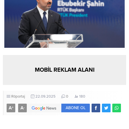
MOBİL REKLAM ALANI
Röportaj
22.09.2025
0
180
A
A
+
-
ABONE OL