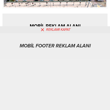
MOBİL REKLAM ALANI
REKLAMI KAPAT
MOBİL FOOTER REKLAM ALANI
Spor
22.09.2025
0
226
A
A
+
-
ABONE OL
KOCAELİ-BHA
Kocaeli Büyükşehir Belediyesi, kentte sosyal yaşam
alanlarını arttırma hedefi doğrultusunda önemli bir projeyi
daha hayata geçiriyor. Yıkıldıktan sonra arazisi boş kalan
eski İnterteks Fuar Alanı yerine inşa edilecek olan Sosyal