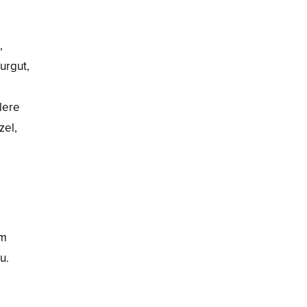
,
Turgut,
lere
zel,
ım
u.