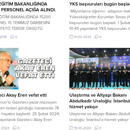
 EĞİTİM BAKANLIĞINDA
YKS başvuruları bugün başla
 PERSONEL AÇIĞA ALINDI.
Milyonlarca öğrenci adayının bek
EĞİTİM BAKANLIĞINDA 15200
Yükseköğretim Kurumları Sınavı (
NEL 15 TEMMUZ DARBESİNİ
başvuruları bugün başladı. 1 Şuba
 FETÖ TERÖR ÖRGÜTÜ
10:45 yayınlandı YKS başvuruları
INDA AÇIĞA ALINDI.
başladı Ölçme, Seçme ve Yerleşti
.2016
0
01.02.2024
0
Merkezi Başkanlığı (ÖSYM) tarafın
Haziran 2024 tarihlerinde
gerçekleştirilecek Yükseköğretim
Kurumları Sınavı için başvurular 
başladı . Başvurular, ÖSYM’nin int
sitesindeki Aday İşlemleri Sistemi 
ci Akay Eren vefat etti
Ulaştırma ve Altyapı Bakanı
Abdulkadir Uraloğlu: İstanbul
run’lu Gazeteci-yazar-müzisyen
hizmet yakışır
ren tedavi gördüğü hastanede 78
 hayatını kaybetti. 25 Şubat 2024,
Ulaştırma ve Altyapı Bakanı Abdul
ayınlandı Gazeteci Akay Eren
Uraloğlu: İstanbul’a hizmet yakışır
tti HATAY-BHA Koah rahatsızlığı
İSTANBUL – BHA Ulaştırma ve Alt
2.2024
0
19.03.2024
0