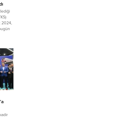
dı
lediği
YKS)
t 2024,
 bugün
rme
dan 8-9
bugün
ernet
ya da...
’a
kadir
yapı