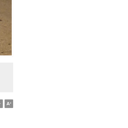
A
-
+