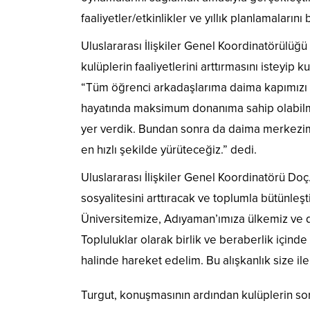
faaliyetler/etkinlikler ve yıllık planlamalarını
Uluslararası İlişkiler Genel Koordinatörülüğ
kulüplerin faaliyetlerini arttırmasını isteyip 
“Tüm öğrenci arkadaşlarıma daima kapımızı 
hayatında maksimum donanıma sahip olabilmesi
yer verdik. Bundan sonra da daima merkezimi
en hızlı şekilde yürüteceğiz.” dedi.
Uluslararası İlişkiler Genel Koordinatörü Doç
sosyalitesini arttıracak ve toplumla bütünleş
Üniversitemize, Adıyaman’ımıza ülkemiz ve dü
Topluluklar olarak birlik ve beraberlik içind
halinde hareket edelim. Bu alışkanlık size ile
Turgut, konuşmasının ardından kulüplerin sor