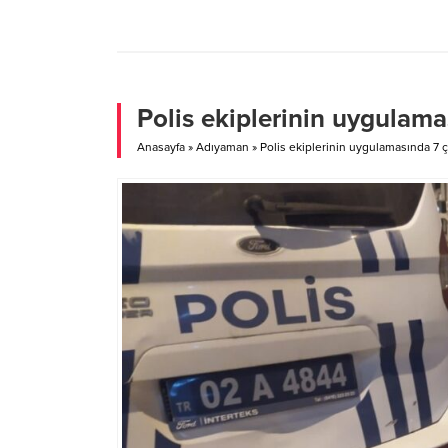
dövize sahip olan hangi iller? Aksaray
yüzünde
Nevşehir Kırşehir Yozgat Kütahya Yalova
Hastan
Bayburt Karaman Elazığ Antalya İlk 4
ağırla
sırada İç Anadolu bölgesinden Aksaray,...
müzisy
yaşamın
camiası
Polis ekiplerinin uygulamas
Anasayfa
»
Adıyaman
»
Polis ekiplerinin uygulamasında 7 ça