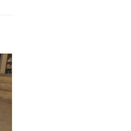
utköy-
n
yyip
şkan
la
köy-