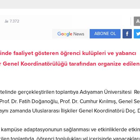
A
7.372
ABONE OL
de faaliyet gösteren öğrenci kulüpleri ve yabancı
ler Genel Koordinatörülüğü tarafından organize edilen
elinde gerçekleştirilen toplantıya Adıyaman Üniversitesi R
Prof. Dr. Fatih Doğanoğlu, Prof. Dr. Cumhur Kırılmış, Genel S
ynı zamanda Uluslararası İlişkiler Genel Koordinatörü Doç. D
e kampüse adaptasyonunun sağlanması ve etkinliklerde etkin
en toplantıda, öğrenci toplulukları yıl içerisinde yapacakları