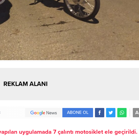
REKLAM ALANI
A
ABONE OL
8
apılan uygulamada 7 çalıntı motosiklet ele geçirildi.