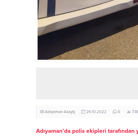
Adıyaman
Asayiş
26.10.2022
0
73
Adıyaman’da polis ekipleri tarafından y