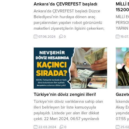
Ankara’da ÇEVREFEST başladı
MİLLİ
15200
Ankara’da ÇEVREFEST başladı Düzce
Belediyesi’nin hurdaya dönen araç
MİLLİ 
parçalarından yapılan robot görünümlü
PERSO
maketleri ziyaretçilerin ilgisini çekerken;
YAPAN
Kayseri Büyükşehir Belediyesi’nin spor
KAPSAM
07.06.2024
0
19.07
sevgisini kazandırmak ve sporu eğlenceli
hale getirmek amacıyla kurduğu parkurda
ise çocuklar, eğlenceli vakit geçiriyor.
Çevre, Şehircilik ve İklim Değişikliği
Bakanı Mehmet Özhaseki tarafından dün
Ankara Başkent Millet Bahçesi’nde
açılışı...
Türkiye’nin döviz zengini illeri!
Gazete
Türkiye’nin döviz varlıklarına sahip olan
İskende
illeri belirleyen bir liste kamuoyuyla
Akay E
paylaşıldı. Listede yer alan iller dikkat
yaşında
çekti. 22 Mart 2024, 06:57 yayınlandı
07:55 y
Türkiye’nin döviz zengini illeri En çok
vefat e
22.03.2024
0
25.0