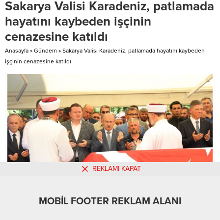
Sakarya Valisi Karadeniz, patlamada
Başdeğirmen’i ziyaret etti. Başkan
Öğretmen ve öğrenciler, Samsun,
Başdeğirmen, milli sporcuyu
Ordu, Giresun, Trabzon ve Rize’yi
hayatını kaybeden işçinin
tebrik ederek, “Isparta Belediyesi
ziyaret ederek, tarihi ve...
cenazesine katıldı
olarak tüm sporcularımızın her
zaman yanındayız” dedi....
Anasayfa
»
Gündem
»
Sakarya Valisi Karadeniz, patlamada hayatını kaybeden
işçinin cenazesine katıldı
REKLAMI KAPAT
MOBİL FOOTER REKLAM ALANI