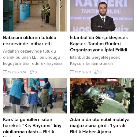
Babasını öldüren tutuklu
İstanbul’da Gerçekleşecek
cezaevinde intihar etti
Kayseri Tanıtım Günleri
Organizasyonu İptal Edildi
Ardahan cezaevinde tutuklu
olarak bulunan İ.E., bulunduğu
İstanbul’da Gerçekleşecek
koğuşta intihar ederek hayatına
Kayseri Tanıtım Günleri
son verdi. 12 Eylül 2024, 16:49
Organizasyonu İptal Edildi BHA-
12.09.2024
0
13.11.2023
0
yayınlandı ARDAHAN-BHA
KAYSERİ Kararın alınmasında
Geçtiğimiz yıl Ardahan’ın Göle
etken olan sebeplerin detaylıca
ilçesine bağlı Salimbey
açıklandığı açıklamada İBB ile
Mahallesi’nde yaşadığı tartışma
Kayseri Büyükşehir Belediyesi’nin
sonucu babasını boğazını
organizasyona haksız
keserek öldüren İ.E., tutuklu
müdahaleleri dikkat çekti. Kayseri
bulunduğu Ardahan...
Büyükşehir Belediyesi’nin İBB’ye
organizasyonu yapmasını
Kars’ta gönülleri ısıtan
Adana’da otomobil mobilya
istedikleri fuar şirketinin etkinliği
hareket: “Kış Bayramı” köy
mağazasına girdi: 1 yaralı –
düzenlemesi isteklerini dayatması
okullarına ulaştı – Birlik
Birlik Haber Ajansı
ve İBB Sivil Toplum Kuruluşları