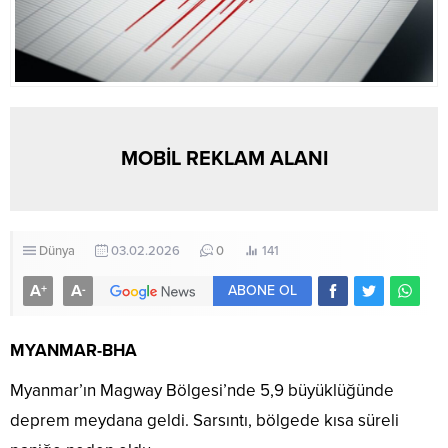
MOBİL REKLAM ALANI
Dünya
03.02.2026
0
141
A
A
+
-
ABONE OL
MYANMAR-BHA
Myanmar’ın Magway Bölgesi’nde 5,9 büyüklüğünde
deprem meydana geldi. Sarsıntı, bölgede kısa süreli