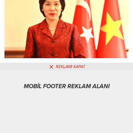
REKLAMI KAPAT
MOBİL REKLAM ALANI
MOBİL FOOTER REKLAM ALANI
Politika
03.02.2026
0
146
A
A
+
-
ABONE OL