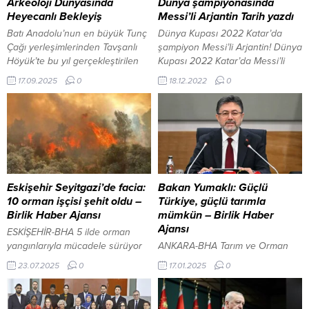
Arkeoloji Dünyasında
Dünya şampiyonasında
Heyecanlı Bekleyiş
Messi’li Arjantin Tarih yazdı
Batı Anadolu’nun en büyük Tunç
Dünya Kupası 2022 Katar’da
Çağı yerleşimlerinden Tavşanlı
şampiyon Messi’li Arjantin! Dünya
Höyük’te bu yıl gerçekleştirilen
Kupası 2022 Katar’da Messi’li
kazılarda, günümüzden 4 bin
Arjantin ile Mbappe’li Fransa
17.09.2025
0
18.12.2022
0
500 yıl öncesine tarihlenen
karşı karşıya geldi. Dünya
idoller bulundu. Mermer, kemik ve
Kupası’nda 2’şer kez
pişmiş topraktan yapılmış bu
şampiyonlukları bulunan Arjantin
eserler, dönemin dini ve kültürel
ve Fransa 3. yıldızı takmak için
hayatına dair yeni ipuçları ortaya
ter döktü. Paris Saint-
koyuyor. Kazılarda ayrıca, bir
Germain’den takım arkadaşı
yapının ortasındaki ocağın
Messi ve Mbappe bu finalde gol
çevresinde yan yana dizili...
krallığı yarışı verdi. Karşılaşma
Eskişehir Seyitgazi’de facia:
Bakan Yumaklı: Güçlü
Fransa’nın müthiş...
10 orman işçisi şehit oldu –
Türkiye, güçlü tarımla
Birlik Haber Ajansı
mümkün – Birlik Haber
Ajansı
ESKİŞEHİR-BHA 5 ilde orman
yangınlarıyla mücadele sürüyor
ANKARA-BHA Tarım ve Orman
İçeriği Görüntüle Eskişehir’in
Bakanı İbrahim Yumaklı,
23.07.2025
0
17.01.2025
0
Seyitgazi ilçesinde meydana
Türkiye’nin tarımsal üretimde
gelen orman yangını faciaya
Avrupa’da birinci, dünyada ise
dönüştü. Alevlerle mücadele
dokuzuncu sırada yer aldığını