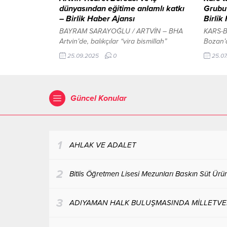
dünyasından eğitime anlamlı katkı
Grubu”
– Birlik Haber Ajansı
Birlik
BAYRAM SARAYOĞLU / ARTVİN – BHA
KARS-B
Artvin’de, balıkçılar “vira bismillah”
Bozan’
diyerek denize açıldı İçeriği Görüntüle
yoğun g
25.09.2025
0
25.07
Artvin 15 Temmuz Şehitleri Anadolu
Kars Be
Lisesi bahçesinde düzenlenen törenle,
öncülü
yapımı tamamlanan Atatürk Anıtı,
destek 
öğrenciler ve kamuoyunun beğenisine
katılım
Güncel Konular
sunuldu. Törene öğrenciler, öğretmenler,
Grubu’n
veliler ve yerel yöneticiler katılım
belediy
gösterirken, anıtın gerçekleştirilmesinde
afet du
başta Artvin Ticaret Borsası olmak
nasıl da
üzere...
1
AHLAK VE ADALET
2
Bitlis Öğretmen Lisesi Mezunları Baskın Süt Ürünl
3
ADIYAMAN HALK BULUŞMASINDA MİLLETVEKİ