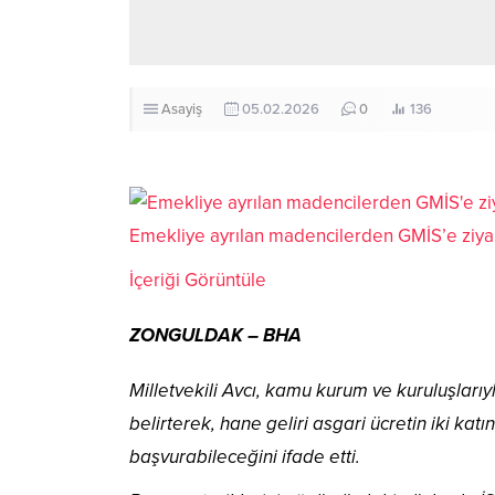
Asayiş
05.02.2026
0
136
Emekliye ayrılan madencilerden GMİS’e ziya
İçeriği Görüntüle
ZONGULDAK – BHA
Milletvekili Avcı, kamu kurum ve kuruluşlarıy
belirterek, hane geliri asgari ücretin iki k
başvurabileceğini ifade etti.