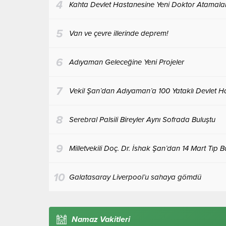
4
Kahta Devlet Hastanesine Yeni Doktor Atamaları
5
Van ve çevre illerinde deprem!
6
Adıyaman Geleceğine Yeni Projeler
7
Vekil Şan’dan Adıyaman’a 100 Yataklı Devlet H
8
Serebral Palsili Bireyler Aynı Sofrada Buluştu
9
Milletvekili Doç. Dr. İshak Şan’dan 14 Mart Tıp 
10
Galatasaray Liverpool’u sahaya gömdü
Namaz Vakitleri