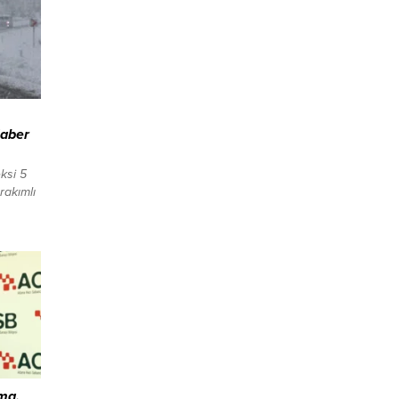
Haber
ksi 5
rakımlı
ipi de
etreye
la
makinesi
şmaları
yer 10-
ma,