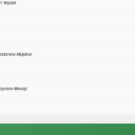
 Yapıldı
astanesi Müjdesi
Bayramı Mesajı: