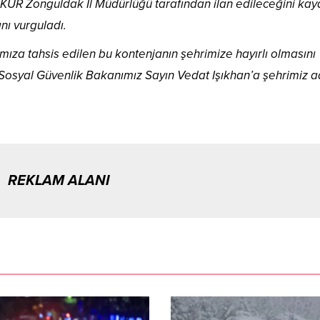
ŞKUR Zonguldak İl Müdürlüğü tarafından ilan edileceğini ka
nı vurguladı.
za tahsis edilen bu kontenjanın şehrimize hayırlı olmasını
 Sosyal Güvenlik Bakanımız Sayın Vedat Işıkhan’a şehrimiz a
REKLAM ALANI