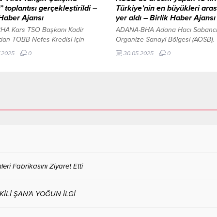
 toplantısı gerçekleştirildi –
Türkiye’nin en büyükleri ara
 Haber Ajansı
yer aldı – Birlik Haber Ajansı
HA Kars TSO Başkanı Kadir
ADANA-BHA Adana Hacı Sabanc
dan TOBB Nefes Kredisi için
Organize Sanayi Bölgesi (AOSB),
irişim İçeriği Görüntüle Toplantı,
Türkiye’nin en büyük sanayi kurul
.2025
0
30.05.2025
0
lediyesi İtfaiye Müdürlüğü
belirleyen İstanbul Sanayi Odası (
ğünde, ana çözüm ortağı ve
“Türkiye’nin 500 Büyük Sanayi K
çözüm ortağı kurumların
– 2024” listesinde 18 firmayla tem
ıyla yapıldı. Afet Yangın Çalışma
edildi. AOSB’de üretim yapan top
un bir araya geldiği toplantıda,
firma listeye girerken, bunların 9’
e mücavir alanları içinde olası
Adana merkezli kuruluşlardan olu
rumlarında özellikle yangınlara
AOSB Yönetim Kurulu Başkanı Be
ha etkin...
Sütcü,...
eri Fabrikasını Ziyaret Etti
Lİ ŞAN’A YOĞUN İLGİ