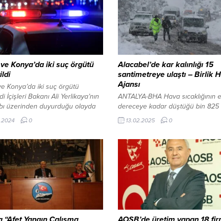
 ve Konya’da iki suç örgütü
Alacabel’de kar kalınlığı 15
ildi
santimetreye ulaştı – Birlik 
Ajansı
ve Konya’da iki suç örgütü
di İçişleri Bakanı Ali Yerlikaya’nın
ANTALYA-BHA Hava sıcaklığının e
bı üzerinden duyurduğu olayda
dereceye kadar düştüğü bin 825 
-37″ operasyonu kapsamında
Alacabel‘de kar yağışı ile birlikte t
.2024
0
13.02.2025
0
e Elazığ’da iki suç örgütüne
etkili oldu, kar kalınlığı 15 santim
 eş zamanlı operasyonlar
ulaştı. Bölgede yağışla birlikte kar
ndi. Suç örgütlerinin liderliklerini
mücadele ekipleri çok sayıda iş 
Ömer Faruk Bulut ve Engin Yolcu
ile kar temizleme ve tuzlama çalı
arak gözaltına alındı.
başlattı. Bölgede kar kalınlığı yer 
enen operasyonda otuz beşi
15 santimetreye ulaşırken,...
da, yedisi Konya’da...
a “Afet Yangın Çalışma
AOSB’de üretim yapan 18 fir