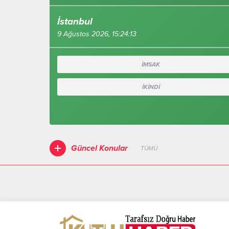
İstanbul
9 Ağustos 2026, 15:24:14
İMSAK
İKİNDİ
Güncel Konular
TÜMÜ