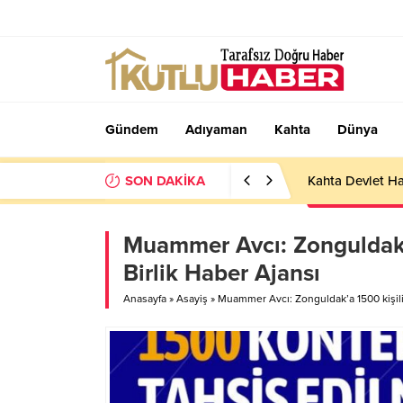
Gündem
Adıyaman
Kahta
Dünya
SON DAKİKA
Kahta Devlet Ha
Muammer Avcı: Zonguldak’a
Birlik Haber Ajansı
Anasayfa
»
Asayiş
»
Muammer Avcı: Zonguldak’a 1500 kişilik