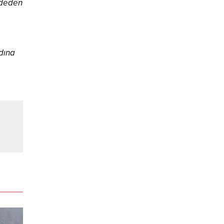
ydeden
dına