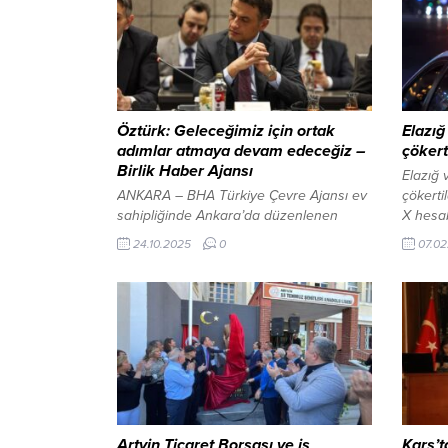
Öztürk: Geleceğimiz için ortak
Elazığ
adımlar atmaya devam edeceğiz –
çökert
Birlik Haber Ajansı
Elazığ 
ANKARA – BHA Türkiye Çevre Ajansı ev
çökertil
sahipliğinde Ankara’da düzenlenen
X hesa
Türk-Alman İklim ve Çevre Yürütme
“Kafes
24.10.2025
0
07.02
Kurulu’nun ikinci toplantısı gerçekleşti.
Konya v
Türkiye Çevre Ajansı Başkanı Nurullah
yönelik
Öztürk Sosyal medya hesabında yaptığı
düzenle
paylaşımda Türk-Alman İklim ve Çevre
yapan 
Yürütme Kurulu’nun ikinci toplantısına
yakalan
ilişkin şu bilgileri verdi: “Bakan
Düzenl
Yardımcımız Sayın Fatma VARANK
Elazığ’
başkanlığında ve Türkiye...
Artvin Ticaret Borsası ve iş
Kars’t