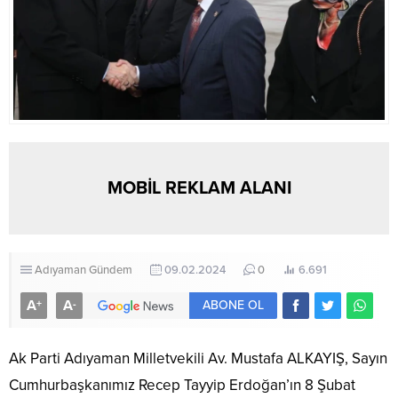
MOBİL REKLAM ALANI
Adıyaman
Gündem
09.02.2024
0
6.691
A
A
+
-
ABONE OL
Ak Parti Adıyaman Milletvekili Av. Mustafa ALKAYIŞ, Sayın
Cumhurbaşkanımız Recep Tayyip Erdoğan’ın 8 Şubat