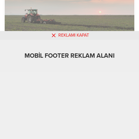
REKLAMI KAPAT
MOBİL FOOTER REKLAM ALANI
MOBİL REKLAM ALANI
Gündem
09.02.2024
0
655
A
A
+
-
ABONE OL
DEPREM BÖLGESİNDEKİ ATIL TARIM ARAZİLERİ
FİDE VE TOHUM DESTEĞİYLE ÜRETİME