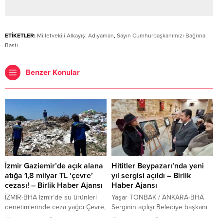
ETİKETLER:
Milletvekili Alkayış: Adıyaman
,
Sayın Cumhurbaşkanımızı Bağrına
Bastı
Benzer Konular
İzmir Gaziemir’de açık alana
Hititler Beypazarı’nda yeni
atığa 1,8 milyar TL ‘çevre’
yıl sergisi açıldı – Birlik
cezası! – Birlik Haber Ajansı
Haber Ajansı
İZMİR-BHA İzmir’de su ürünleri
Yaşar TONBAK / ANKARA-BHA
denetimlerinde ceza yağdı Çevre,
Serginin açılışı Belediye başkanı
Şehircilik ve İklim Değişikliği
Dr. Özer Kasap, Vakıf 19