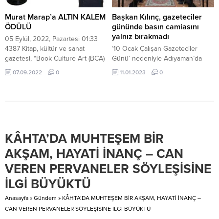
ve ilk yardım, dezenformasyona
karşı doğru bilgi aktarımı gibi
Murat Marap’a ALTIN KALEM
Başkan Kılınç, gazeteciler
konular alanında uzman sivil
ÖDÜLÜ
gününde basın camiasını
toplum kuruluşu temsilcilerinin ve
yalnız bırakmadı
05 Eylül, 2022, Pazartesi 01:33
akademisyenleri...
4387 Kitap, kültür ve sanat
’10 Ocak Çalışan Gazeteciler
gazetesi, “Book Culture Art (BCA)
Günü’ nedeniyle Adıyaman’da
Time’s” tarafından bu yıl ikincisi
bulunan ulusal ve yerel haber
07.09.2022
0
11.01.2023
0
gerçekleştirilen “Altın Kalem
ajansı temsilcileriyle gazeteciler
Ödülleri” dün gece Beykoz’da
cemiyetlerini ziyaret eden
bulunan Mihrabat Korusu’nda
Belediye Başkanı Dr. Süleyman
düzenlenen törenle sahiplerini
Kılınç, bütün basın mensuplarının
buldu. Bir çok ünlü isminde
gününü kutladı. 4 Ocak 1961
katılım gösterdiği ve “Book
tarihinde kabul edilen ve basın
KÂHTA’DA MUHTEŞEM BİR
Culture Art (BCA) Time’s”
çalışanları için bazı haklar ve yasal
tarafından bu yıl ikincisi...
güvence sağlayan ‘212 sayılı
AKŞAM, HAYATİ İNANÇ – CAN
Kanun’un Resmi gazetede
VEREN PERVANELER SÖYLEŞİSİNE
yayınlanışı...
İLGİ BÜYÜKTÜ
Anasayfa
»
Gündem
»
KÂHTA’DA MUHTEŞEM BİR AKŞAM, HAYATİ İNANÇ –
CAN VEREN PERVANELER SÖYLEŞİSİNE İLGİ BÜYÜKTÜ