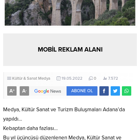
MOBİL REKLAM ALANI
Kültür & Sanat
Medya
19.05.2022
0
7.572
A
A
+
-
ABONE OL
Medya, Kültür Sanat ve Turizm Buluşmaları Adana’da
yapıldı…
Kebaptan daha fazlası…
Bu yıl üçüncüsü düzenlenen Medya, Kültür Sanat ve