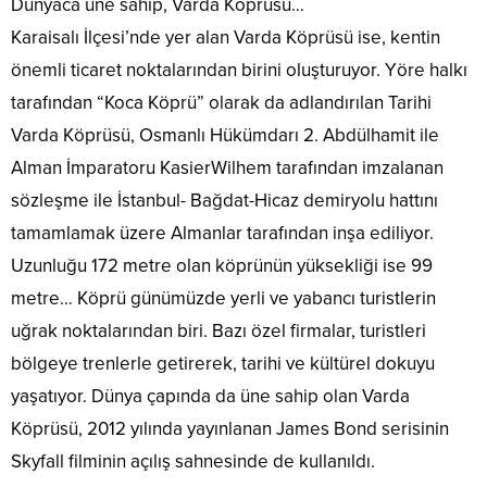
Dünyaca üne sahip, Varda Köprüsü…
Karaisalı İlçesi’nde yer alan Varda Köprüsü ise, kentin
önemli ticaret noktalarından birini oluşturuyor. Yöre halkı
tarafından “Koca Köprü” olarak da adlandırılan Tarihi
Varda Köprüsü, Osmanlı Hükümdarı 2. Abdülhamit ile
Alman İmparatoru KasierWilhem tarafından imzalanan
sözleşme ile İstanbul- Bağdat-Hicaz demiryolu hattını
tamamlamak üzere Almanlar tarafından inşa ediliyor.
Uzunluğu 172 metre olan köprünün yüksekliği ise 99
metre… Köprü günümüzde yerli ve yabancı turistlerin
uğrak noktalarından biri. Bazı özel firmalar, turistleri
bölgeye trenlerle getirerek, tarihi ve kültürel dokuyu
yaşatıyor. Dünya çapında da üne sahip olan Varda
Köprüsü, 2012 yılında yayınlanan James Bond serisinin
Skyfall filminin açılış sahnesinde de kullanıldı.