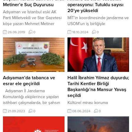
Metiner’e Suç Duyurusu
operasyonu: Tutuklu sayısı
20’ye yükseldi
Adıyaman ve İstanbul eski AK
Parti Milletvekili ve Star Gazetesi
MİT’in koordinesinde jandarma ve
köşe yazarı Mehmet Metiner
USOM’un iş birliğiyle
Beyaz TV’deki Gündem Özel
gerçekleştirilen siber casusluk
26.06.2019
0
18.10.2024
0
programında yaptığı
operasyonunda 20 kişi tutuklandı.
konuşmasında, “Belediyeyi şu
şüphelilerin ele geçirdikleri kişisel
anda HDP yönetiyor” diye
verileri terör örgütleri ve suç
suçladığı Kahta Belediye Başkanı
çetelerine sattıkları tespit edildi.
Yusuf Turanlı ve Belediye Başkan
18 Ekim 2024, 10:00 yayınlandı
Yardımcısı Rojda Selçuk’un
ANKARA-BHA Ankara Cumhuriyet
avukatları Abdulkadir Bozkurt
Başsavcılığı tarafından yürütülen...
geçen cuma günü Metiner
Adıyaman’da tabanca ve
Halil İbrahim Yılmaz duyurdu;
hakkında İstanbul Cumhuriyet
esrar ele geçirildi
Tarihi Kentler Birliği
Başsavcılığına...
Başkanlığı’na Mansur Yavaş
Adıyaman İl Jandarma
seçildi
Komutanlığı ekiplerince yapılan
istihbari çalışmalarda, bir şahsın
Kültürel mirası koruma
yasa dışı kenevir ektiği tespit
çalışmalarının niteliğini artırmak
21.09.2023
0
08.06.2024
0
edilmesi üzerine operasyon
için uzmanlar ile yerel yönetimleri
düzenlendi Düzenlenen
bir araya getiren Tarihi Kentler
operasyonda “1 adet kurusıkı
Birliği Başkanlığına, Ankara