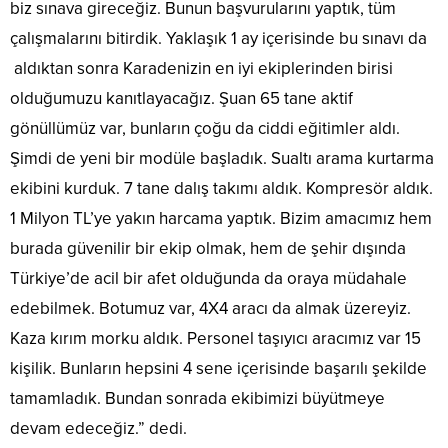
biz sınava gireceğiz. Bunun başvurularını yaptık, tüm
çalışmalarını bitirdik. Yaklaşık 1 ay içerisinde bu sınavı da
aldıktan sonra Karadenizin en iyi ekiplerinden birisi
olduğumuzu kanıtlayacağız. Şuan 65 tane aktif
gönüllümüz var, bunların çoğu da ciddi eğitimler aldı.
Şimdi de yeni bir modüle başladık. Sualtı arama kurtarma
ekibini kurduk. 7 tane dalış takımı aldık. Kompresör aldık.
1 Milyon TL’ye yakın harcama yaptık. Bizim amacımız hem
burada güvenilir bir ekip olmak, hem de şehir dışında
Türkiye’de acil bir afet olduğunda da oraya müdahale
edebilmek. Botumuz var, 4X4 aracı da almak üzereyiz.
Kaza kırım morku aldık. Personel taşıyıcı aracımız var 15
kişilik. Bunların hepsini 4 sene içerisinde başarılı şekilde
tamamladık. Bundan sonrada ekibimizi büyütmeye
devam edeceğiz.” dedi.