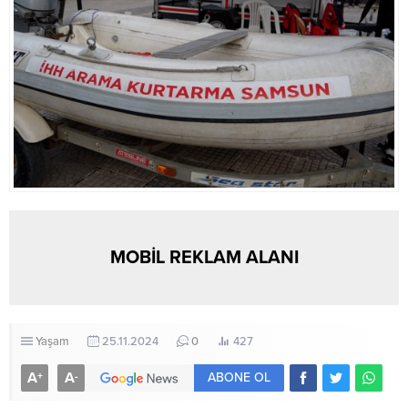
MOBİL REKLAM ALANI
Yaşam
25.11.2024
0
427
A
A
+
-
ABONE OL