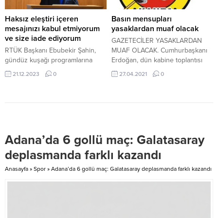
Olay dün gece...
“Ülkemizin ve hudutlarımızın
güvenliği için uluslararası hukuk
Haksız eleştiri içeren
Basın mensupları
çerçevesinde operasyonlar
mesajınızı kabul etmiyorum
yasaklardan muaf olacak
yapmak Türkiye’nin en doğal...
ve size iade ediyorum
GAZETECİLER YASAKLARDAN
RTÜK Başkanı Ebubekir Şahin,
MUAF OLACAK. Cumhurbaşkanı
gündüz kuşağı programlarına
Erdoğan, dün kabine toplantısı
RTÜK tarafından düzenleme
sonrası açıklama yaptı. Erdoğan,
21.12.2023
0
27.04.2021
0
getirilmediği iddialarına “Bu
29 Nisan Perşembe günü saat
haksız eleştiri içeren mesajınızı
19’dan itibaren başlayarak 17
kabul etmiyorum ve size iade
Mayıs Pazartesi günü saat 5’e
ediyorum” sözleri ile karşılık
kadar ülke çapında tam
verdi. 21 Aralık 2023, 21:58
kapanmaya geçildiğini açıkladı.
yayınlandı Şahin: Haksız eleştiri
Tam kapanma sürecinde Gazete,
Adana’da 6 gollü maç: Galatasaray
içeren mesajınızı kabul etmiyorum
dergi, radyo ve televizyon
ve size iade ediyorum Radyo ve
kuruluşları, gazete basım
deplasmanda farklı kazandı
Televizyon Üst Kurulu (RTÜK)
matbaaları, bu yerlerde çalışanlar
Başkanı...
ile...
Anasayfa
»
Spor
»
Adana’da 6 gollü maç: Galatasaray deplasmanda farklı kazandı