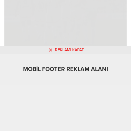
REKLAMI KAPAT
MOBİL REKLAM ALANI
MOBİL FOOTER REKLAM ALANI
Spor
01.09.2024
0
442
A
A
+
-
ABONE OL
ADANA-BHA