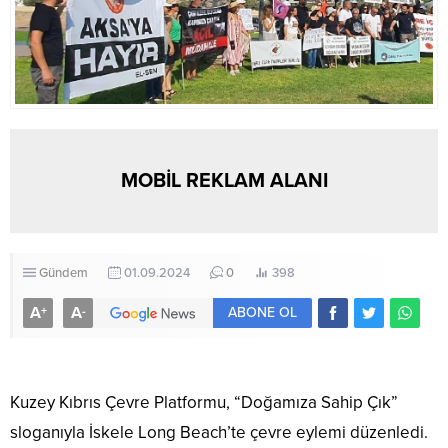
MOBİL REKLAM ALANI
Gündem
01.09.2024
0
398
A
A
+
-
ABONE OL
Kuzey Kıbrıs Çevre Platformu, “Doğamıza Sahip Çık”
sloganıyla İskele Long Beach’te çevre eylemi düzenledi.