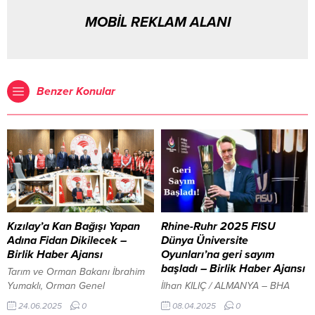
MOBİL REKLAM ALANI
Benzer Konular
Kızılay’a Kan Bağışı Yapan
Rhine-Ruhr 2025 FISU
Adına Fidan Dikilecek –
Dünya Üniversite
Birlik Haber Ajansı
Oyunları’na geri sayım
başladı – Birlik Haber Ajansı
Tarım ve Orman Bakanı İbrahim
Yumaklı, Orman Genel
İlhan KILIÇ / ALMANYA – BHA
Müdürlüğü’ndeki törende yaptığı
Kuzey Ren-Vestfalya (NRW)
24.06.2025
0
08.04.2025
0
konuşmada, Türk Kızılay’ın, başta
Eyalet Başbakanı Hendrik