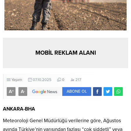
MOBİL REKLAM ALANI
Yaşam
07.10.2025
0
217
A
A
+
-
ABONE OL
ANKARA-BHA
Meteoroloji Genel Müdürlüğü verilerine göre, Ağustos
ayında Türkiye’nin yarısından fazlası “çok şiddetli” veya