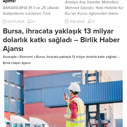
Ajansı
Antalya Kaş İslamlar Mahallesi
bölümünde Cumhuriyet...
dostluğunun simgesi olan bu
ANKARA-BHA 81 il ve 25 ülkede
Mehmet Gözalıcı Yatılı Hafızlık Kız
anlamlı...
faaliyetlerini sürdüren Türk
Kur’an Kursu öğrencileri tekne
İnternet Medya Birliği (TİMBİR),
turunda biraraya geldi. 17 Ekim
02.07.2025
0
17.10.2024
0
Nisan ayına ait e-Bülteninin ilk
2024, 00:17 yayınlandı ANTALYA-
Bursa, ihracata yaklaşık 13 milyar
sayısını yayımladı. Bültenin ana
BHA Antalya Kaş İslamlar
başlıkları arasında TİMBİR Genel
Mahallesi Mehmet Gözalıcı Yatılı
dolarlık katkı sağladı – Birlik Haber
Başkanı Dr. Süleyman Basa
Hafızlık Kız Kur’an Kursu
Ajansı
başkanlığında Edirne’de
öğrencileri tekne turunda
gerçekleştirilen ziyaretler, Sivil
biraraya geldi....
Anasayfa
»
Ekonomi
»
Bursa, ihracata yaklaşık 13 milyar dolarlık katkı sağladı –
Toplum Medya Buluşmaları ile
Birlik Haber Ajansı
birlikte, kentin tarihi ve kültürel
mirasına dair detaylı incelemeler
yer aldı....