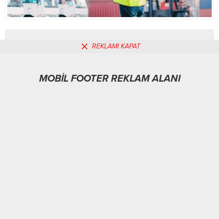
REKLAMI KAPAT
MOBİL REKLAM ALANI
MOBİL FOOTER REKLAM ALANI
Ekonomi
07.10.2025
0
183
A
A
+
-
ABONE OL
BURSA-BHA
İhracatta İstanbul ve Kocaeli’nin ardından üçüncü sırada
yer alan Bursa’nın dış satımları, Türkiye ihracatının yüzde
6,46’sını oluşturdu. Kentten 191 ülke, serbest bölge ve
özerk bölgeye ürün gönderildi. 2024’ün aynı dönemine