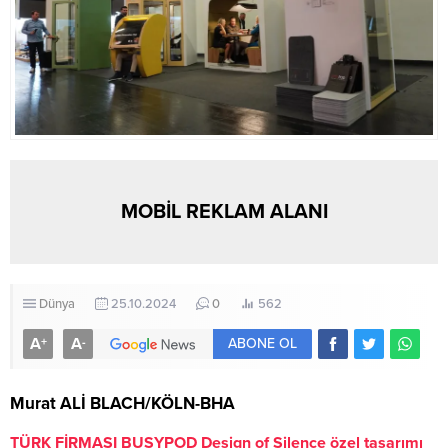
MOBİL REKLAM ALANI
Dünya
25.10.2024
0
562
A
A
+
-
ABONE OL
Murat ALİ BLACH/KÖLN-BHA
TÜRK FİRMASI BUSYPOD Design of Silence özel tasarımı