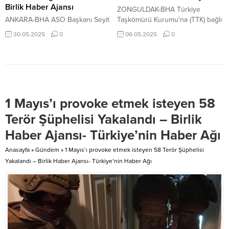
belirten Cahit...
Birlik Haber Ajansı
ZONGULDAK-BHA Türkiye
ANKARA-BHA ASO Başkanı Seyit
Taşkömürü Kurumu’na (TTK) bağlı
Ardıç: Asıl sorunumuz,
Armutçuk Müessese
30.05.2025
0
06.05.2025
0
üretmeden tüketmemiz Ankara
Müdürlüğü’nde çalışan ve
Ticaret Odası (ATO) Yönetim
işyerinde geçirdiği kalp krizi
Kurulu Başkanı Gürsel Baran,
sonucu hayatını kaybeden maden
küresel ekonomide durgunluk
işçisi Güner Yılmaz(53), Ereğli
yaşandığı, risk ve belirsizliklerin
ilçesine bağlı Kandilli beldesinde
sürdüğü, Türkiye ekonomisinde
toprağa verildi. İşte Ereğli, işte
1 Mayıs’ı provoke etmek isteyen 58
de dezenflasyon sürecinin devam
şampiyon TTK’ya bağlı Armutçuk
ettiği bir dönemde, 2025 yılı ilk
Müessese Müdürlüğü kuyu bakım
Terör Şüphelisi Yakalandı – Birlik
çeyreği için kaydedilen yüzde
servisinde görevli maden işçisi
Haber Ajansı- Türkiye’nin Haber Ağı
2’lik büyümenin, olumlu olarak
Güner Yılmaz, işyerinde
değerlendirilebileceğini
rahatsızlandı. Ambulansla Ereğli...
Anasayfa
»
Gündem
»
1 Mayıs’ı provoke etmek isteyen 58 Terör Şüphelisi
belirterek, “Büyüme
Yakalandı – Birlik Haber Ajansı- Türkiye’nin Haber Ağı
rakamlarında,...