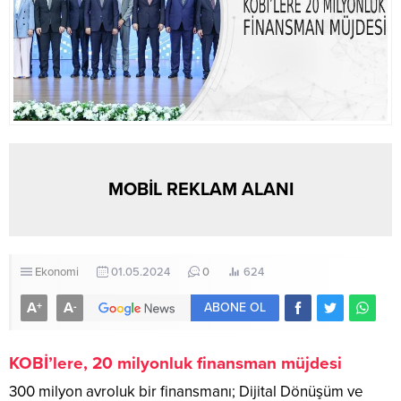
MOBİL REKLAM ALANI
Ekonomi
01.05.2024
0
624
A
A
+
-
ABONE OL
KOBİ’lere, 20 milyonluk finansman müjdesi
300 milyon avroluk bir finansmanı; Dijital Dönüşüm ve