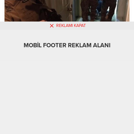
REKLAMI KAPAT
MOBİL FOOTER REKLAM ALANI
MOBİL REKLAM ALANI
Gündem
01.05.2024
0
714
A
A
+
-
ABONE OL
İçişleri Bakanı Ali Yerlikaya’nın açıklamalarına göre,