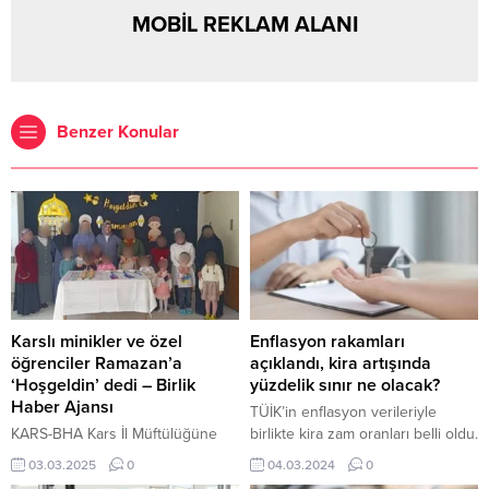
MOBİL REKLAM ALANI
Benzer Konular
Karslı minikler ve özel
Enflasyon rakamları
öğrenciler Ramazan’a
açıklandı, kira artışında
‘Hoşgeldin’ dedi – Birlik
yüzdelik sınır ne olacak?
Haber Ajansı
TÜİK’in enflasyon verileriyle
KARS-BHA Kars İl Müftülüğüne
birlikte kira zam oranları belli oldu.
bağlı 4-6 yaş Kur’an Kurslarında
Ancak, konut kiralarında yüzde
03.03.2025
0
04.03.2024
0
öğrenim gören öğrenciler ve
25’lik zam sınırı devam ederken,