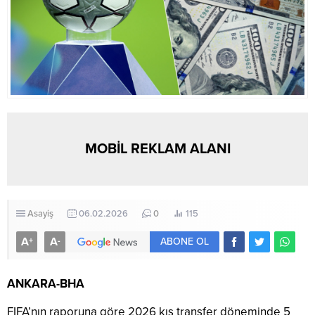
MOBİL REKLAM ALANI
Asayiş
06.02.2026
0
115
A
A
+
-
ABONE OL
ANKARA-BHA
FIFA’nın raporuna göre 2026 kış transfer döneminde 5