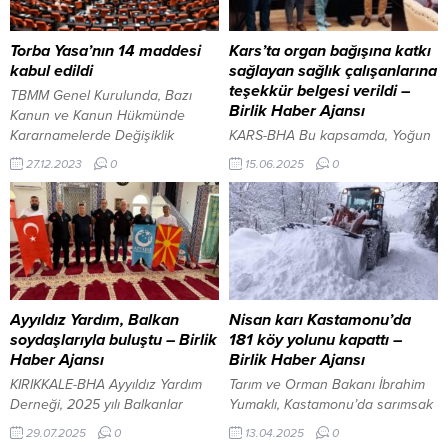
Torba Yasa’nın 14 maddesi
Kars’ta organ bağışına katkı
kabul edildi
sağlayan sağlık çalışanlarına
teşekkür belgesi verildi –
TBMM Genel Kurulunda, Bazı
Birlik Haber Ajansı
Kanun ve Kanun Hükmünde
Kararnamelerde Değişiklik
KARS-BHA Bu kapsamda, Yoğun
Yapılması Hakkında Kanun
Bakım Uzmanları Uzm. Dr. Ezgi
27.12.2023
0
15.06.2025
0
Teklifi’nin görüşmeleri sürüyor.
İnan ve Uzm. Dr. Gamze
Tekliften, verilen önergenin kabul
Karakurt, Organ Nakli Sorumlu
edilmesiyle, Bankacılık
Hemşiresi Damla Avçil ile Yoğun
Düzenleme ve Denetleme
Bakım Hemşirelerini temsilen
Kurumunda (BDDK) görev yapan
Yoğun Bakım Sorumlu Hemşiresi
idarecilere ve meslek
Ceylan Akbabaöz, İl Sağlık
personeline, mevzuatında
Müdürü Dr. Mücahit Aydın
öngörülen ücret tavanlarına tabi
tarafından teşekkür belgesi ile
Ayyıldız Yardım, Balkan
Nisan karı Kastamonu’da
olmaksızın ek tazminat
onurlandırıldı. Söz konusu sağlık
soydaşlarıyla buluştu – Birlik
181 köy yolunu kapattı –
ödemesine yönelik madde,
çalışanları, yoğun bakım
Haber Ajansı
Birlik Haber Ajansı
tekliften çıkarıldı. Teklifin, çalışan
ünitesinde...
KIRIKKALE-BHA Ayyıldız Yardım
Tarım ve Orman Bakanı İbrahim
emeklilere de...
Derneği, 2025 yılı Balkanlar
Yumaklı, Kastamonu’da sarımsak
Sünnet etkinliğini tamamlayarak
ekimine katıldı KASTAMONU–
29.07.2025
0
13.04.2025
0
Kırıkkale’ye döndü. Kırıkkale
BHA Nisan ayında beklenmedik