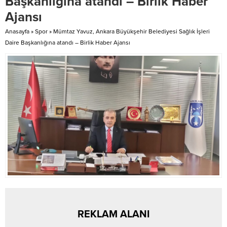
Başkanlığına atandı – Birlik Haber
duruşmaya, sanık Ayşe Barım ve
Ajansı
avukatları katıldı. Duruşmayı
izlemek...
Anasayfa
»
Spor
»
Mümtaz Yavuz, Ankara Büyükşehir Belediyesi Sağlık İşleri
Daire Başkanlığına atandı – Birlik Haber Ajansı
REKLAM ALANI