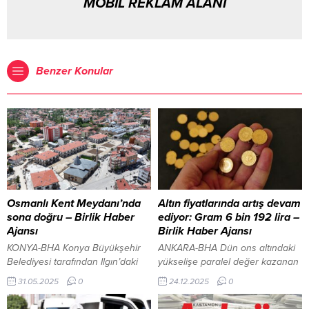
MOBİL REKLAM ALANI
Benzer Konular
Osmanlı Kent Meydanı’nda
Altın fiyatlarında artış devam
sona doğru – Birlik Haber
ediyor: Gram 6 bin 192 lira –
Ajansı
Birlik Haber Ajansı
KONYA-BHA Konya Büyükşehir
ANKARA-BHA Dün ons altındaki
Belediyesi tarafından Ilgın’daki
yükselişe paralel değer kazanan
Osmanlı Kent Meydanı
gram altın, günü önceki kapanışa
31.05.2025
0
24.12.2025
0
Dönüşümü Projesi’nde çalışmalar
göre yüzde 1,3 artışla 6 bin 187
sona yaklaştı. Konya Büyükşehir
liradan tamamladı. Bugün saat