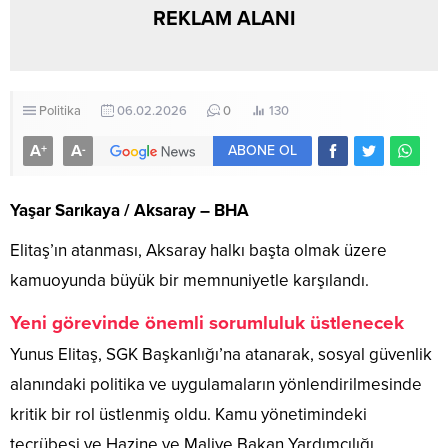
REKLAM ALANI
Politika
06.02.2026
0
130
A
A
+
-
ABONE OL
Yaşar Sarıkaya / Aksaray – BHA
Elitaş’ın atanması, Aksaray halkı başta olmak üzere
kamuoyunda büyük bir memnuniyetle karşılandı.
Yeni görevinde önemli sorumluluk üstlenecek
Yunus Elitaş, SGK Başkanlığı’na atanarak, sosyal güvenlik
alanındaki politika ve uygulamaların yönlendirilmesinde
kritik bir rol üstlenmiş oldu. Kamu yönetimindeki
tecrübesi ve Hazine ve Maliye Bakan Yardımcılığı