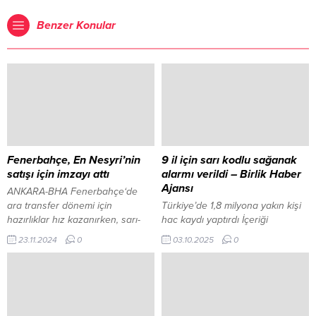
Benzer Konular
Fenerbahçe, En Nesyri’nin
9 il için sarı kodlu sağanak
satışı için imzayı attı
alarmı verildi – Birlik Haber
Ajansı
ANKARA-BHA Fenerbahçe‘de
ara transfer dönemi için
Türkiye’de 1,8 milyona yakın kişi
hazırlıklar hız kazanırken, sarı-
hac kaydı yaptırdı İçeriği
lacivertli kulübün kadrosunda
Görüntüle ANKARA – BHA Hangi
23.11.2024
0
03.10.2025
0
önemli bir değişiklik yaşanmak
illerde uyarı var? Bakanlığın
üzere. Sezon başında transfer
sosyal medya hesabından
edilen, ancak performansı ile
yapılan açıklamaya göre,
eleştirilen Youssef En Nesyri,
Meteoroloji Genel Müdürlüğü
Fenerbahçe’den ayrılmaya
verilerine dayanarak: Turuncu