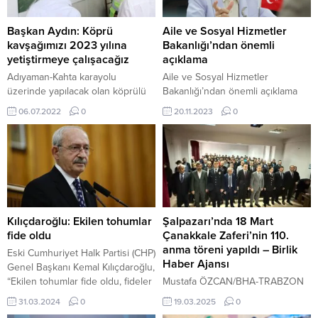
Başkan Aydın: Köprü
Aile ve Sosyal Hizmetler
kavşağımızı 2023 yılına
Bakanlığı’ndan önemli
yetiştirmeye çalışacağız
açıklama
Adıyaman-Kahta karayolu
Aile ve Sosyal Hizmetler
üzerinde yapılacak olan köprülü
Bakanlığı’ndan önemli açıklama
kavşakta incelemede bulunan
Aile ve Sosyal Hizmetler
06.07.2022
0
20.11.2023
0
Türkiye Büyük Millet Meclisi
Bakanlığı, medyada yer alan
(TBMM) Milli Savunma Komisyonu
“Süleymancıların yurdundaki
Başkanı ve Adalet Kalkınma Partisi
istismarı 5 erkek çocuğu anlattı,
(AK PARTİ) Adıyaman Milletvekili
istismarcı eğitmen serbest
Ahmet Aydın müteahhit firmadan
bırakıldı!” haberleri ile ilgili şunları
bilgiler aldı. Adıyaman Eğitim ve
söyledi: “Bazı basın yayın
Araştırma Hastanesi kavşağına
organlarında yer alan
yapılacak olan batı çıktı faaliyetleri
“Süleymancıların yurdundaki
Kılıçdaroğlu: Ekilen tohumlar
Şalpazarı’nda 18 Mart
hakkında Türkiye Büyük Millet
istismarı 5 erkek çocuğu anlattı,
fide oldu
Çanakkale Zaferi’nin 110.
Meclisi (TBMM) Milli...
istismarcı eğitmen serbest
anma töreni yapıldı – Birlik
Eski Cumhuriyet Halk Partisi (CHP)
bırakıldı!” şeklindeki haberlere...
Haber Ajansı
Genel Başkanı Kemal Kılıçdaroğlu,
“Ekilen tohumlar fide oldu, fideler
Mustafa ÖZCAN/BHA-TRABZON
çınar olacak” dedi. 31 Mart 2024,
Yurdumuz genelinde olduğu gibi
31.03.2024
0
19.03.2025
0
21:53 yayınlandı Kılıçdaroğlu:
Trabzon Şalpazarı İlçemizde de 18