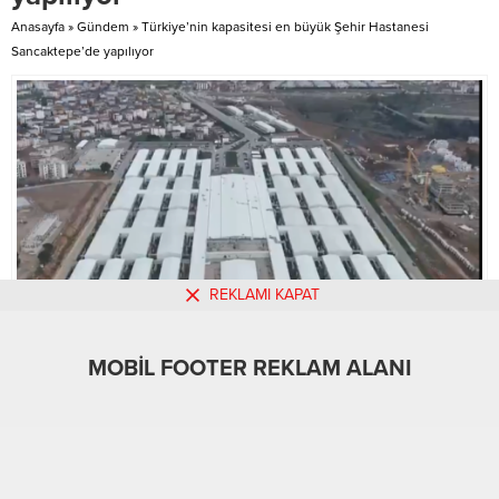
Gazze kentinde kıtlığın (felaket
Anasayfa
»
Gündem
»
Türkiye’nin kapasitesi en büyük Şehir Hastanesi
seviyesi) resmi olarak
Sancaktepe’de yapılıyor
doğrulandığını hatırlattı.
Peeperkorn, yalnızca...
REKLAMI KAPAT
MOBİL FOOTER REKLAM ALANI
MOBİL REKLAM ALANI