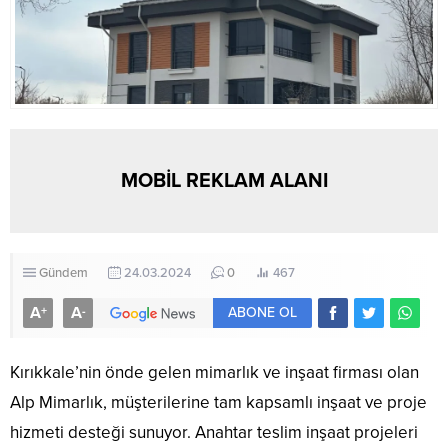
MOBİL REKLAM ALANI
Gündem
24.03.2024
0
467
A
A
+
-
ABONE OL
Kırıkkale’nin önde gelen mimarlık ve inşaat firması olan
Alp Mimarlık, müşterilerine tam kapsamlı inşaat ve proje
hizmeti desteği sunuyor. Anahtar teslim inşaat projeleri