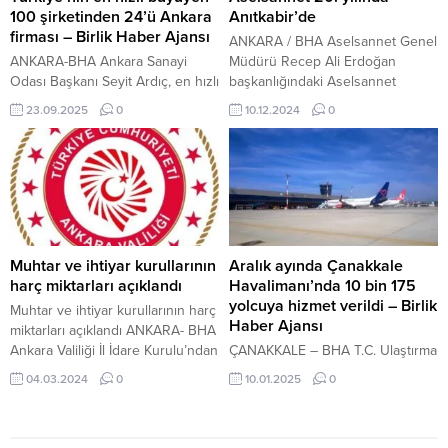
değişimlerin izlenebilmesi
toplantısı Kaymakam Vedat Yılmaz,
100 şirketinden 24’ü Ankara
Anıtkabir’de
amacıyla yapay zeka destekli
Coğrafi İşaretler Derneği Genel
firması – Birlik Haber Ajansı
ANKARA / BHA Aselsannet Genel
‘Ulusal Arazi Örtüsü Sınıflandırma
Başkanı ve Reklam ve Marka...
ANKARA-BHA Ankara Sanayi
Müdürü Recep Ali Erdoğan
ve İzleme Sistemi...
Odası Başkanı Seyit Ardıç, en hızlı
başkanlığındaki Aselsannet
büyüyen 100 şirketin 24’ünün
heyeti, Aslanlı Yol’dan geçerek
23.09.2025
0
10.12.2024
0
Ankara firması olduğuna dikkat
Atatürk’ün mozolesine ilerledi.
çekerek, “TOBB Türkiye 100,
Heyet, Anıtkabir ziyareti sırasında
Başkentimiz için bir gurur tablosu
20’inci kuruluş yıl dönümüne özel
oldu. 17’si Ankara Sanayi Odası
olarak tasarlanan kokartı
üyesi 24 Ankara firması listede
yakalarında taşıdı. Erdoğan’ın
yer aldı. Ankara, listede en çok
mozoleye çelenk bırakmasının
firmayla temsil edilen il oldu” dedi.
ardından, Aselsannet heyeti,
ABB’den konser...
saygı duruşunda bulundu.
Muhtar ve ihtiyar kurullarının
Aralık ayında Çanakkale
Buradaki törenin ardından
harç miktarları açıklandı
Havalimanı’nda 10 bin 175
Aselsannet Genel Müdürü
yolcuya hizmet verildi – Birlik
Muhtar ve ihtiyar kurullarının harç
Erdoğan, Misak-ı...
Haber Ajansı
miktarları açıklandı ANKARA- BHA
Ankara Valiliği İl İdare Kurulu’ndan
ÇANAKKALE – BHA T.C. Ulaştırma
alınan kararda 4541 sayılı
ve Altyapı Bakanlığı Devlet Hava
04.03.2024
0
10.01.2025
0
kanunun 20’nci maddesi
Meydanları İşletmesi (DHMİ)
gereğince şehir ve kasabalarda
Genel Müdürlüğü, Çanakkale
mahalle muhtar ve ihtiyar
Hava Limanının 2024 yılı Aralık