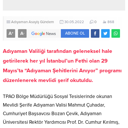
Adıyaman
Asayiş
Gündem
30.05.2022
0
868
A
A
+
-
ABONE OL
Adıyaman Valiliği tarafından geleneksel hale
getirilerek her yıl İstanbul’un Fethi olan 29
Mayıs’ta “Adıyaman Şehitlerini Anıyor” programı
düzenlenerek mevlidi şerif okutuldu.
TPAO Bölge Müdürlüğü Sosyal Tesislerinde okunan
Mevlidi Şerife Adıyaman Valisi Mahmut Çuhadar,
Cumhuriyet Başsavcısı Bozan Çevik, Adıyaman
Üniversitesi Rektör Yardımcısı Prof. Dr. Cumhur Kırılmış,