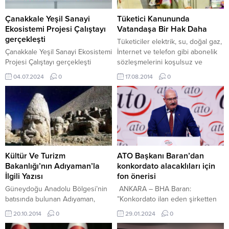
Çanakkale Yeşil Sanayi
Tüketici Kanununda
Ekosistemi Projesi Çalıştayı
Vatandaşa Bir Hak Daha
gerçekleşti
Tüketiciler elektrik, su, doğal gaz,
Çanakkale Yeşil Sanayi Ekosistemi
İnternet ve telefon gibi abonelik
Projesi Çalıştayı gerçekleşti
sözleşmelerini koşulsuz ve
BİROL GÜNGÖRDÜ /
cezasız feshetme hakkına sahip
04.07.2024
0
17.08.2014
0
ÇANAKKALE – BHA Rektör
olacak. Gümrük ve Ticaret
Prof.Dr. R.Cüneyt Erenoğlu,
Bakanlığı tarafından hazırlanan
konsorsiyum başkanı ve Kale
Abonelik Sözleşmeleri
Grup ARGE direktörü Kağan
Yönetmelik taslağına göre
Kayacı, İçdaş AŞ., Dardanel
tüketici, belirsiz süreli veya süresi
Önentaş A.Ş ve Çanakkale
bir yıl ve daha uzun olan belirli
Onsekiz Mart Üniversitesi takım
süreli abonelik sözleşmesini
liderlerinin konuşmaları ile
herhangi bir gerekçe
Kültür Ve Turizm
ATO Başkanı Baran’dan
başlayan çalıştay, Çanakkale
göstermeksizin ve cezai...
Bakanlığı’nın Adıyaman’la
konkordato alacaklıları için
yöresine hizmet edecek
İlgili Yazısı
fon önerisi
projelerin değerlendirilmesinin
Güneydoğu Anadolu Bölgesi’nin
ANKARA – BHA Baran:
ardından tamamlandı....
batısında bulunan Adıyaman,
”Konkordato ilan eden şirketten
binlerce yıldır dünya tarihine
alacağını vadesinde tahsil
20.10.2014
0
29.01.2024
0
tanıklık ederek birçok antik eserin
edemeyen alacaklılar sıkıntıya