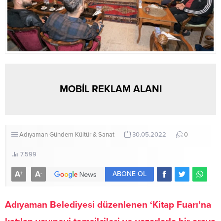
MOBİL REKLAM ALANI
Adıyaman
Gündem
Kültür & Sanat
30.05.2022
0
7.599
A
A
+
-
ABONE OL
Adıyaman Belediyesi düzenlenen ‘Kitap Fuarı’na