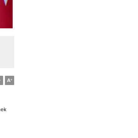
A
-
+
mek