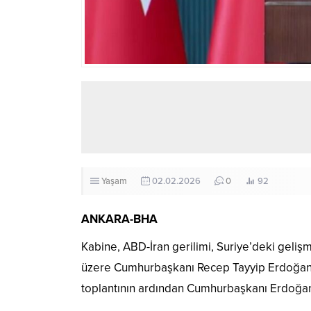
Yaşam
02.02.2026
0
92
ANKARA-BHA
Kabine, ABD-İran gerilimi, Suriye’deki geliş
üzere Cumhurbaşkanı Recep Tayyip Erdoğan b
toplantının ardından Cumhurbaşkanı Erdoğan 