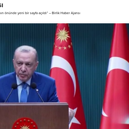
sı
nin Vietnam’ın kalkınma
dayandığını ifade eden Tunç, huk
de tarihi bir dönüm noktası
eğitimini yalnızca diploma mesele
 önünde yeni bir sayfa açıldı” – Birlik Haber Ajansı
nu vurguladı. İŞTE RÖPORTAJIN
olarak görmediklerini kaydetti.
 TÜRKİYE’DEKİ VİETNAM
Kontenjanlar 14 binden 8 bine dü
LÇİSİ’NİN 14. PARTİ
Hukuk fakültelerindeki kontenjanl
SİNE İLİŞKİN RÖPORTAJI 1.
kademeli olarak azaltıldığını açıkl
Büyükelçi, Vietnam Komünist
 14. Ulusal Delegeler Kongresi’nin
, elde...