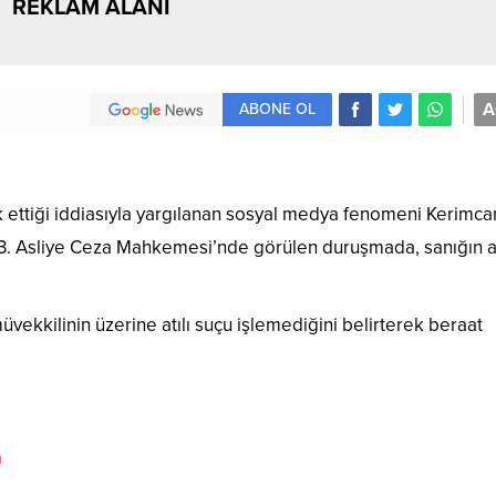
REKLAM ALANI
A
ABONE OL
ik ettiği iddiasıyla yargılanan sosyal medya fenomeni Kerimca
 23. Asliye Ceza Mahkemesi’nde görülen duruşmada, sanığın a
kilinin üzerine atılı suçu işlemediğini belirterek beraat