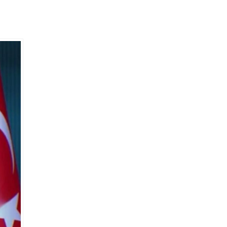
uk
si
şürüldü
arın
ayan...