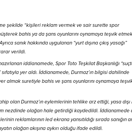
 şekilde “kişileri reklam vermek ve sair surette spor
 müşterek bahis ya da şans oyunlarını oynamaya teşvik etme
 Ayrıca sanık hakkında uygulanan “yurt dışına çıkış yasağı”
arar verildi.
 hazırlanan iddianamede, Spor Toto Teşkilat Başkanlığı “suç
sıfatıyla yer aldı. İddianamede, Durmaz’ın bilgisi dahilinde
 yer almak suretiyle bahis ve şans oyunlarını oynamaya teşvik
hip olan Durmaz’ın eylemlerinin tehlike arz ettiği, yasa dışı
lum nezdinde olağan hale getirdiği kaydedildi. İddianamede 
erinin reklamlarının led ekrana yansıtıldığı sırada sanığın a
atın olağan akışına aykırı olduğu ifade edildi.