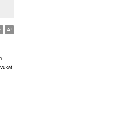
A
-
+
n
vukatı