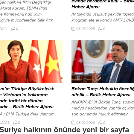
evinde berabere kaldı – Birli
ehircilik ve İklim Değişikliği
Haber Ajansı
 Murat Kurum, TBMM Plan
çe Komisyonu’nda iklim
Antalya’da usulsüz şekilde taşın
liğiyle mücadeleden Sıfır Atık
kilogram ete el kondu ANTALYA-
i’ne, millet bahçelerinden çevre
Antalya Kemer İlçe Stadı’nda oy
.2024
0
05.05.2025
0
a koruma projelerine kadar
maçı, Kemer Belediye Başkanı Ne
ın birçok projesi ile ilgili bilgi
Topaloğlu ve Kemer Belediye Ba
 BHA-TBMM İZMİR KÖRFEZİ’NİN
Yardımcısı Semih Top sporseverle
SUYU TBMM’DE Bakan Kurum,
birlikte izledi. Kemer Belediye Me
n üyelerine kirli su numunesini
Spor Başkanı ve aynı zamanda ta
ek İzmir Körfezi’ndeki kirliliği
antrenörü Ayhan Süel önderliğin
.
Kemer Belediye Merkez Spor
karşılaşmanın ilk...
m’ın Türkiye Büyükelçisi:
Bakan Tunç: Hukukta önceli
e Vietnam’ın kalkınma
nitelik – Birlik Haber Ajansı
nde tarihi bir dönüm
ANKARA-BHA Bakan Tunç, sosya
ıdır – Birlik Haber Ajansı
medya hesabından yaptığı açıkl
 / BHA Türkiye’deki Vietnam
son dönemde hukuk eğitiminin
çisi, Vietnam Komünist Partisi’nin
kalitesiyle ilgili çeşitli rapor ve
2.2026
0
05.02.2026
0
sal Delegeler Kongresi’ne ilişkin
eleştirilerin gündeme geldiğini beli
riye halkının önünde yeni bir sayfa
ndirmelerde bulundu. Büyükelçi,
Bazı değerlendirmelerin eksik bil