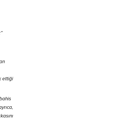
k”
tan
 ettiği
 bahis
ayrıca,
rkasını