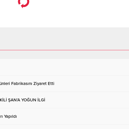
lan kan bağışının Afrin’de
MÜRACAATLAR 20 NİSAN 2024
le eden Mehmetçikler için yapmış
TARİHİNDE SONA ERİYOR Festiva
ın çok büyük anlam ifade...
müracaatlar 20 Nisan 2024 tarihi
eriyor. Yarışma 20 Nisan 2024 ile
Mayıs 2024 tarihleri ​​arasında...
nleri Fabrikasını Ziyaret Etti
Lİ ŞAN’A YOĞUN İLGİ
ı Yapıldı