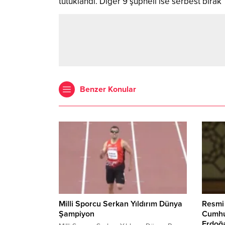
tutuklandı. Diğer 9 şüpheli ise serbest bırak
Benzer Konular
Milli Sporcu Serkan Yıldırım Dünya
Resmi
Şampiyon
Cumhur
Erdoğ