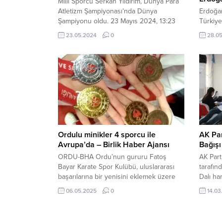
Milli Sporcu Serkan Yıldırım, Dünya Para
Atletizm Şampiyonası’nda Dünya
Erdoğan
Şampiyonu oldu. 23 Mayıs 2024, 13:23
Türkiye
yayınlandı Milli Sporcu Serkan Yıldırım
Cumhur
23.05.2024
0
28.0
Dünya Şampiyon Milli Sporcu Serkan
Milletv
Yıldırım, Dünya Para Atletizm
şöyle; 
Şampiyonası’nda dünya rekoru kırarak
Gelecek
altın madalya kazanan milli sporcu...
daha “D
Cumhur
ERDOĞA
demiştir
Kazanan
Ordulu minikler 4 sporcu ile
AK Par
Avrupa’da – Birlik Haber Ajansı
Bağışı
ORDU-BHA Ordu’nun gururu Fatoş
AK Part
Bayar Karate Spor Kulübü, uluslararası
tarafın
başarılarına bir yenisini eklemek üzere
Dalı ha
15-18 Mayıs 2025 tarihleri arasında
kampany
06.05.2025
0
14.03
Romanya’nın Oradea kentinde
Binasın
düzenlenecek 15. WSF (World Shotokan
kampany
Federation) Avrupa Şampiyonasına
Oğuz Mu