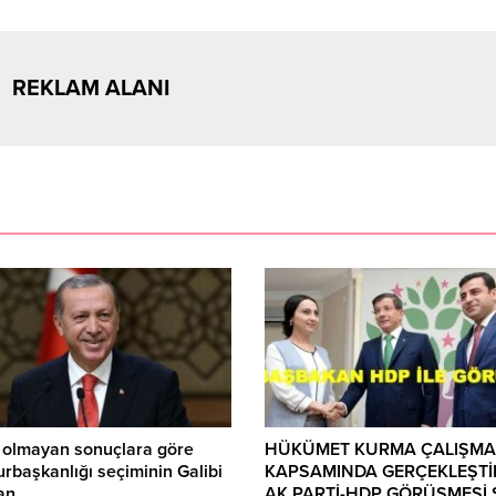
REKLAM ALANI
 olmayan sonuçlara göre
HÜKÜMET KURMA ÇALIŞMA
başkanlığı seçiminin Galibi
KAPSAMINDA GERÇEKLEŞTİ
an
AK PARTİ-HDP GÖRÜŞMESİ