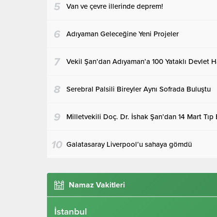
5
Van ve çevre illerinde deprem!
6
Adıyaman Geleceğine Yeni Projeler
7
Vekil Şan’dan Adıyaman’a 100 Yataklı Devlet H
8
Serebral Palsili Bireyler Aynı Sofrada Buluştu
9
Milletvekili Doç. Dr. İshak Şan’dan 14 Mart Tıp
10
Galatasaray Liverpool’u sahaya gömdü
Namaz Vakitleri
İstanbul