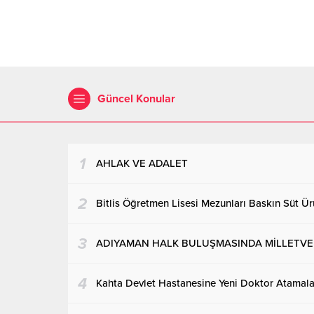
katılacak. Daha önce Azerbaycan’ın
Başlatı
başkenti Bakü’de gerçekleştirilen
mücade
Uluslararası Grand Prix Şampiyonası’nda
olmasın
önemli dereceler elde eden kulüp, bu
kez Avrupa arenasında...
Güncel Konular
1
AHLAK VE ADALET
2
Bitlis Öğretmen Lisesi Mezunları Baskın Süt Ürü
3
ADIYAMAN HALK BULUŞMASINDA MİLLETVEKİ
4
Kahta Devlet Hastanesine Yeni Doktor Atamalar