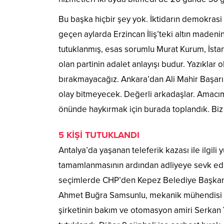
Bu başka hiçbir şey yok. İktidarın demokrasi
geçen aylarda Erzincan İliş’teki altın maden
tutuklanmış, esas sorumlu Murat Kurum, İsta
olan partinin adalet anlayışı budur. Yazıklar
bırakmayacağız. Ankara’dan Ali Mahir Başarı
olay bitmeyecek. Değerli arkadaşlar. Amacım
önünde haykırmak için burada toplandık. Biz b
5 KİŞİ TUTUKLANDI
Antalya’da yaşanan teleferik kazası ile ilgil
tamamlanmasının ardından adliyeye sevk e
seçimlerde CHP’den Kepez Belediye Başkanı
Ahmet Buğra Samsunlu, mekanik mühendisi O
şirketinin bakım ve otomasyon amiri Serkan 