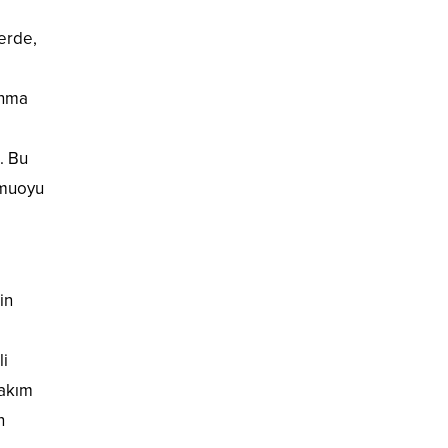
erde,
ınma
. Bu
amuoyu
in
i
bakım
n