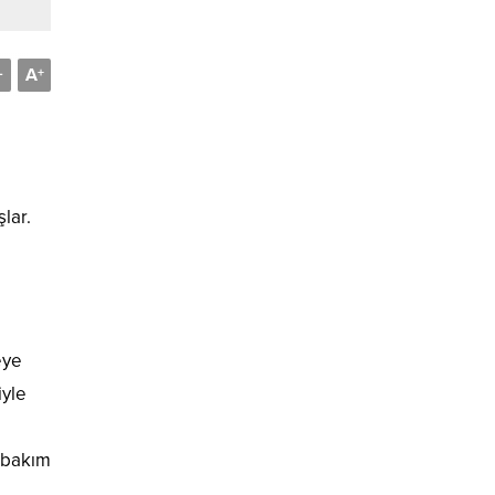
A
-
+
lar.
eye
iyle
y bakım