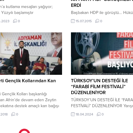
ERDİ
’a kutlama mesajları yağıyor;
 Yüzyılı başlamıştır
Başbakan HDP ile görüştü… Hük
başkanı Yardımcısı, Ankara
kurma çalışmaları kapsamında
5.2023
0
15.07.2015
0
ekili Fuat Oktay’ın yaptığı paylaşım
gerçekleştirilen AK Parti – HDP
“Aziz milletimiz, “Söz de, Karar da,
görüşmesi sona erdi. Hükümet k
 de milletindir” diyerek bir kez
için Cumhuriyet Halk Partisi (CHP)
oğru Adam”da karar kılmış;
Milliyetçi Hareket (MHP) ile görüş
başkanımız RECEP TAYYİP
Parti, ilk tur görüşmelerini bugün
N ile “Durmak Yok, Yola Devam”
Halkların Demokratik Partisi (HDP) 
. Türkiye Yüzyılı başlamıştır.
araya geldi. Saat 11.00’da HDP Ge
 milletimiz, Kazanan...
Merkezi’nde başlayan ve yaklaşık..
ti Gençlik Kollarından Kan
TÜRKSOY’UN DESTEĞİ İLE
“FARABİ FİLM FESTİVALİ”
DÜZENLENİYOR
i Gençlik Kolları başkanlığı
dan Afrin’de devam eden Zeytin
TÜRKSOY’UN DESTEĞİ İLE “FARA
rekatına destek amaçlı kan bağışı
FESTİVALİ” DÜZENLENİYOR Yarış
ası düzenlendi. AK Parti İl
organizatörü El-Farabi Kazak Milli
.2018
0
18.04.2024
0
da gerçekleştirilen Kan bağışı
Üniversitesi Basılı ve Elektronik 
asına Gençlik kolları başkanı
Bölümü ve Uluslararası Türk Kült
tlu ve çok sayıda genç katıldı.
Teşkilatı “TÜRKSOY” olacak.