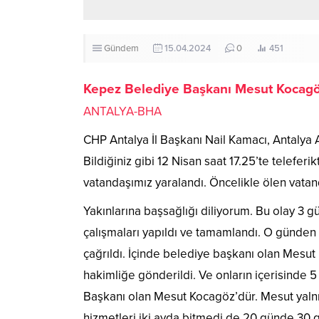
Gündem
15.04.2024
0
451
Kepez Belediye Başkanı Mesut Kocagö
ANTALYA-BHA
CHP Antalya İl Başkanı Nail Kamacı, Antalya 
Bildiğiniz gibi 12 Nisan saat 17.25’te teleferi
vatandaşımız yaralandı. Öncelikle ölen vatan
Yakınlarına başsağlığı diliyorum. Bu olay 3 
çalışmaları yapıldı ve tamamlandı. O günden
çağrıldı. İçinde belediye başkanı olan Mesut
hakimliğe gönderildi. Ve onların içerisinde 5
Başkanı olan Mesut Kocagöz’dür. Mesut yalnız
hizmetleri iki ayda bitmedi de 20 günde 30 g