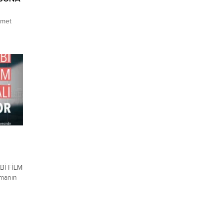
ümet
urmak
 ve
en AK
bir
nel
.
Bİ FİLM
manın
Medya
ürü