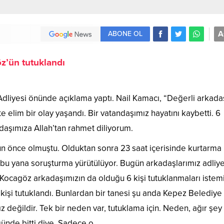
A
ABONE OL
z’ün tutuklandı
Adliyesi önünde açıklama yaptı. Nail Kamacı, “Değerli arkadaş
kte elim bir olay yaşandı. Bir vatandaşımız hayatını kaybetti. 6
daşımıza Allah’tan rahmet diliyorum.
gün önce olmuştu. Olduktan sonra 23 saat içerisinde kurtarma
 bu yana soruşturma yürütülüyor. Bugün arkadaşlarımız adliy
 Kocagöz arkadaşımızın da olduğu 6 kişi tutuklanmaları istem
 kişi tutuklandı. Bunlardan bir tanesi şu anda Kepez Belediye
 değildir. Tek bir neden var, tutuklama için. Neden, ağır şe
ünde bitti diye. Sadece o.