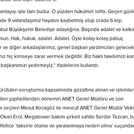
 anlayışı işte tam budur. O yüzden hükümet istifa. Geçen günl
inde 9 vatandaşımız hayatını kaybetmiş olup orada 6 kişi
nbul Büyükşehir Belediye adaylığına. Başında adalet ve kalk
 olsun. Hak, hukuk, adalet. Adalet. Öyle kolay kolay pabuç
r ve diğer arkadaşlarımız, genel başkan yardımcıları gelecek
ız hiç kimseye zarar vermek değildir. Biz haklı talebimizi k
aşkanımızı yedirmeyiz.” ifadelerini kullandı.
i yürütülen soruşturma kapsamında gözaltına alınan ve işlemler
dilen şüphelilerden dönemin ANET Genel Müdürü ve son
 seçilen Mesut Kocagöz ile mevcut ANET Genel Müdür Vekil
kan Erol, Megatower bakım şirketi sahibi Serdar Tezcan, 
Yellice ‘taksirle ölüme ve yaralanmaya neden olma’ suçunda