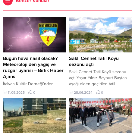
Benzer Konular
Bugün hava nasıl olacak?
Saklı Cennet Tatil Köyü
Meteoroloji’den yağış ve
sezonu açtı
rüzgar uyarısı – Birlik Haber
Saklı Cennet Tatil Köyü sezonu
Ajansı
açtı Yaşar Yıldız-Bayburt Baştan
İtalyan Kültür Derneği’nden
aşağı elden geçirilen tatil
gençlere büyük destek: İtalya’da
köyünde evlerin su tesisatı
11.09.2025
0
28.06.2024
0
üniversite eğitimi için danışmanlık
tamamen yenilendi. Laminantları
departmanı açıldı İçeriği
deforme olan evlerin
Görüntüle ANKARA – BHA
laminantlarının yerine kalebodur
Yağışların özellikle Kars, Ardahan
döşenirken evlerin iç ve dış
ve Artvin’in iç kesimlerinde yer
cephelerinin boyası ve tadilatı
yer kuvvetli olabileceği uyarısı
yapıldı. Çevre düzenlemesinin de
yapıldı. Sıcaklıklar ve rüzgar Hava
yapıldığı tatil köyünde var olan