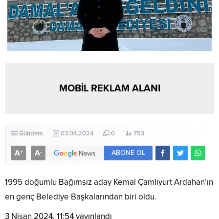
MOBİL REKLAM ALANI
Gündem
03.04.2024
0
753
A
A
+
-
ABONE OL
1995 doğumlu Bağımsız aday Kemal Çamlıyurt Ardahan’ın
en genç Belediye Başkalarından biri oldu.
3 Nisan 2024, 11:54
yayınlandı