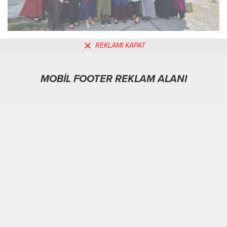
REKLAMI KAPAT
MOBİL REKLAM ALANI
MOBİL FOOTER REKLAM ALANI
Spor
03.07.2025
0
298
A
A
+
-
ABONE OL
MUSTAFA ÖZCAN / TRABZON-BHA
Trabzon Şalpazarı İlçesi sakinleri, gittikleri gurbette de
kendi yörelerine ait kültürlerini yaşatmak ve gelecek
nesillere aktarmak amacıyla oluşturdukları dayanışma