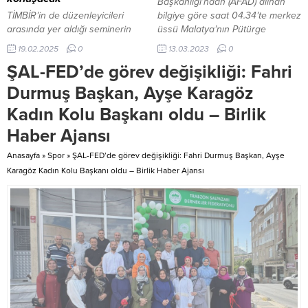
Başkanlığı’ndan (AFAD) alınan
TİMBİR’in de düzenleyicileri
bilgiye göre saat 04.34’te merkez
arasında yer aldığı seminerin
üssü Malatya’nın Pütürge
amacı, dijital medya araçlarının
merkezinde 4.7 büyüklüğünde
19.02.2025
0
13.03.2023
0
turizm sektörüne katkısı olarak
deprem kaydedildi. Depremin
ŞAL-FED’de görev değişikliği: Fahri
belirlendi.
yerin 10.02 kilometre derinliğinde
meydana geldiği öğrenildi. 4.7
Durmuş Başkan, Ayşe Karagöz
büyüklüğündeki deprem
Kadın Kolu Başkanı oldu – Birlik
Adıyaman’da da hissedildi
Haber Ajansı
Anasayfa
»
Spor
»
ŞAL-FED’de görev değişikliği: Fahri Durmuş Başkan, Ayşe
Karagöz Kadın Kolu Başkanı oldu – Birlik Haber Ajansı