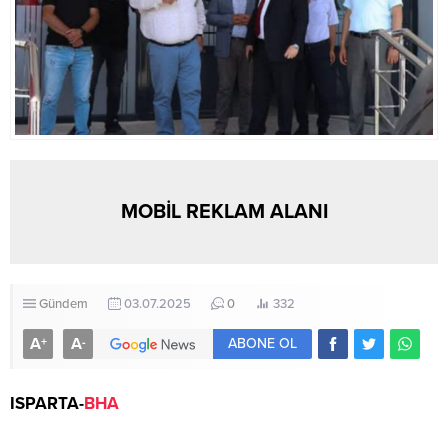
MOBİL REKLAM ALANI
Gündem
03.07.2025
0
332
A
A
+
-
ABONE OL
ISPARTA-
BHA