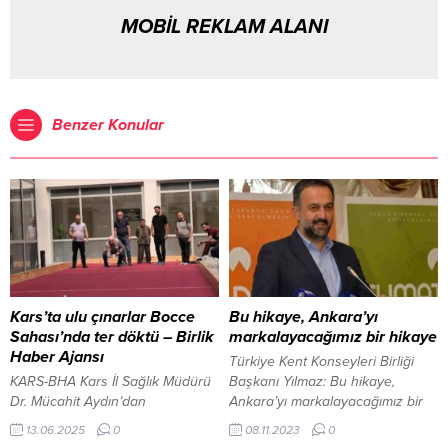
MOBİL REKLAM ALANI
Benzer Konular
Kars’ta ulu çınarlar Bocce
Bu hikaye, Ankara’yı
Sahası’nda ter döktü – Birlik
markalayacağımız bir hikaye
Haber Ajansı
Türkiye Kent Konseyleri Birliği
KARS-BHA Kars İl Sağlık Müdürü
Başkanı Yılmaz: Bu hikaye,
Dr. Mücahit Aydın’dan
Ankara’yı markalayacağımız bir
Kağızman’a ziyaret Merkezde
hikaye ANKARA – BHA Türkiye
13.06.2025
0
08.11.2023
0
kalan yaşlı bireylerden
Kent Konseyleri Birliği ve Ankara