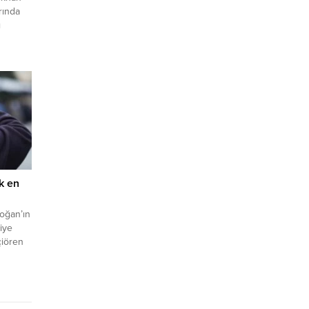
rında
ı
a
 2017
,
 BTÖ...
k en
oğan’ın
iye
çiören
mesaj
ndı
oğan’ın
iye