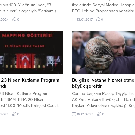
ı’nın 109. Yıldönümünde, “Bu
ilçelerinde Sosyal Medya Hesapla
a izin var” sloganıyla ‘Sarıkamış
BTÖ Lehine Propağanda yaptıklar
rini Anma Yürüyüşü’ düzenledi.
belirlenen 5 kişi yakalandı. 5 KİŞİ
.2024
0
13.01.2017
0
k ve Spor Bakanı Dr. Osman Aşkın
YAKALANDI. Adıyaman İl Jandarm
 Aile ve Sosyal Hizmetler Bakanı
Komutanlığınca yapılan çalışmalar
 Özdemir Göktaş’ın da katıldığı
sonucunda Adıyaman Cumhuriyet
ometrelik yürüyüşte, 100 metre
Başsavcılığının talimatı ile 11 Ocak
unda Türk bayrağı taşındı. KARS-
günü İl Merkez, Çelikhan ve Kahta
s’ın Sarıkamış ilçesinde,...
ilçelerinde başlatılan operasyonda
sosyal paylaşım siteleri üzerinden
23 Nisan Kutlama Programı
Bu güzel vatana hizmet etme
ndı
büyük şereftir
3 Nisan Kutlama Programı
Cumhurbaşkanı Recep Tayyip Erd
ndı TBMM–BHA 20 Nisan
AK Parti Ankara Büyükşehir Beled
si 11:00 “Meclis Bahçesi Çocuk
Başkan Adayı olarak açıkladığı Ke
 ve Bilim Şenliği”(20-23
Belediye Başkanı Turgut Altınok 
.2024
0
18.01.2024
0
Yer: TBMM Ön Bahçesi 13:00 “23
verdi. 18 Ocak 2024, 16:12 yayınla
kspresi”(20-23
Cumhurbaşkanı Recep Tayyip Erd
er: Konferans Salonu Fuaye Alanı
AK Parti Ankara Büyükşehir Beled