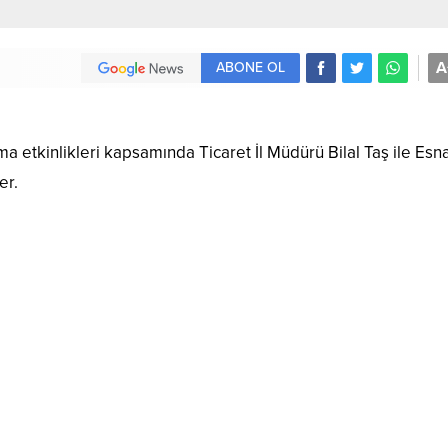
A
ABONE OL
lama etkinlikleri kapsamında Ticaret İl Müdürü Bilal Taş ile Esn
er.