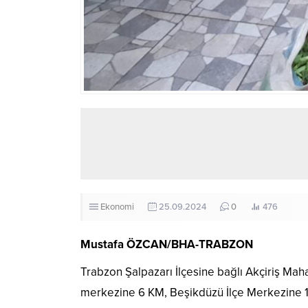
Ekonomi
25.09.2024
0
476
Mustafa ÖZCAN/BHA-TRABZON
Trabzon Şalpazarı İlçesine bağlı Akçiriş Maha
merkezine 6 KM, Beşikdüzü İlçe Merkezine 1