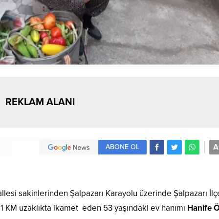
REKLAM ALANI
A
ABONE OL
llesi sakinlerinden Şalpazarı Karayolu üzerinde Şalpazarı İlç
1 KM uzaklıkta ikamet eden 53 yaşındaki ev hanımı
Hanife 