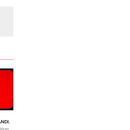
ANDI.
ikhan