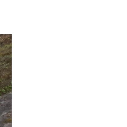
çiören
mesaj
i