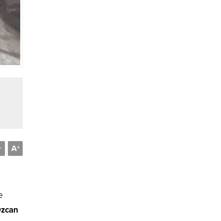
A
-
+
e
Özcan