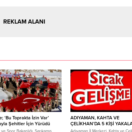
REKLAM ALANI
e; ‘Bu Toprakta İzin Var’
ADIYAMAN, KAHTA VE
yla Şehitler İçin Yürüdü
ÇELİKHAN’DA 5 KİŞİ YAKAL
 ve Spor Bakanlığı, Sarıkamış
Adıyaman İl Merkezi, Kahta ve Çel