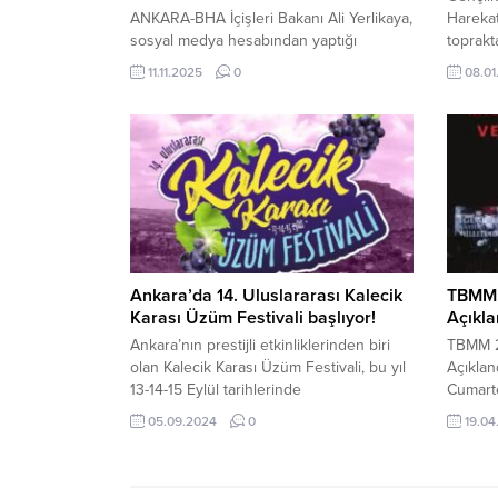
ANKARA-BHA İçişleri Bakanı Ali Yerlikaya,
Harekat
sosyal medya hesabından yaptığı
toprakt
açıklamada operasyonların detaylarını
Şehitle
11.11.2025
0
08.01
paylaştı. Yerlikaya, “nitelikli dolandırıcılık,
Gençli
yasa dışı bahis, çevrim içi çocuk
Bak ile
müstehcenliği ve tacizi” suçlarına yönelik
Mahinur
yürütülen çalışmalarda, yaklaşık 72
4,5 kil
milyon TL değerinde mal varlığına el
uzunluğ
konulduğunu duyurdu. Vatandaşları
BHA Kar
‘yatırım’ ve ‘faizsiz kredi’ vaadiyle
kandırdılar Soruşturma kapsamında
yakalanan şüphelilerin,...
Ankara’da 14. Uluslararası Kalecik
TBMM 
Karası Üzüm Festivali başlıyor!
Açıkla
Ankara’nın prestijli etkinliklerinden biri
TBMM 2
olan Kalecik Karası Üzüm Festivali, bu yıl
Açıkla
13-14-15 Eylül tarihlerinde
Cumarte
gerçekleştirilecek. 5 Eylül 2024, 20:01
Bahçesi
05.09.2024
0
19.04
yayınlandı Ankara’nın prestijli
Nisan)
etkinliklerinden biri olan Kalecik Karası
Nisan E
Üzüm Festivali, bu yıl 13-14-15 Eylül
Nisan)Y