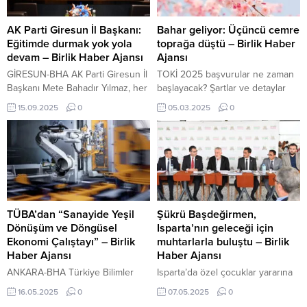
çalışmalarını kararlılıkla
santrafor oynatması maça
sürdüreceğini belirtti. Toplantıda
damgasını vurdu.
ayrıca, doğum sürecinde
AK Parti Giresun İl Başkanı:
Bahar geliyor: Üçüncü cemre
annelere sağlanan desteklerin ve
Eğitimde durmak yok yola
toprağa düştü – Birlik Haber
hizmetlerin artırılması yönündeki
devam – Birlik Haber Ajansı
Ajansı
adımların da değerlendirildiği
GİRESUN-BHA AK Parti Giresun İl
TOKİ 2025 başvurular ne zaman
bildirildi....
Başkanı Mete Bahadır Yılmaz, her
başlayacak? Şartlar ve detaylar
alanda olduğu gibi eğitim alanında
ANKARA-BHA Baharın gelişini
15.09.2025
0
05.03.2025
0
da çalışmaları kesintisiz
simgeleyen cemre olayı, Mart
sürdürdüklerini söyledi. Yılmaz,
ayının ilk haftasında tamamlanarak
yaptığı yazılı açıklamada, “AK Parti
doğanın uyanışına işaret etti. İlki
iktidarları olarak 22 yılda
20 Şubat’ta havaya, ikincisi 27
çocuklarımızın en güzel eğitim
Şubat’ta suya düşen cemrelerin
ortamlarında en kaliteli eğitimi
sonuncusu ise bugün toprağa
almaları için var gücümüzle
düştü. Böylece cemrelerin üç
çalıştık ve çalışmaya devam
aşamalı düşüş süreci sona erdi
TÜBA’dan “Sanayide Yeşil
Şükrü Başdeğirmen,
edeceğiz” dedi. Giresun’un
ve doğanın canlanması...
Dönüşüm ve Döngüsel
Isparta’nın geleceği için
eğitim...
Ekonomi Çalıştayı” – Birlik
muhtarlarla buluştu – Birlik
Haber Ajansı
Haber Ajansı
ANKARA-BHA Türkiye Bilimler
Isparta’da özel çocuklar yararına
Akademisi (TÜBA), 23-24 Mayıs
kermes ISPARTA-BHA Isparta
16.05.2025
0
07.05.2025
0
tarihlerinde Yıldız Teknik
Belediye Başkanı Şükrü