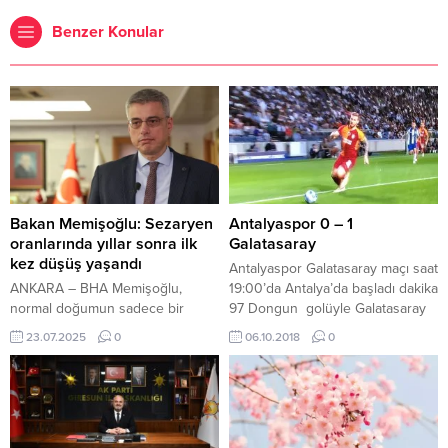
Benzer Konular
Bakan Memişoğlu: Sezaryen
Antalyaspor 0 – 1
oranlarında yıllar sonra ilk
Galatasaray
kez düşüş yaşandı
Antalyaspor Galatasaray maçı saat
ANKARA – BHA Memişoğlu,
19:00’da Antalya’da başladı dakika
normal doğumun sadece bir
97 Dongun golüyle Galatasaray
tercih olmadığını, aynı zamanda
1-0 öne geçti maç devam ediyor.
23.07.2025
0
06.10.2018
0
anne ve bebek sağlığı için önemli
….. Son dakikalara inanılmaz bir
bir faktör olduğunu vurguladı.
mücadeleye sahne olan maç
Sağlık Bakanlığı’nın, tıbben
Galatasarayın galibiyetiyle sona
gereksiz olan sezaryenleri
erdi. Maçın en önemli anı
azaltma hedefi doğrultusunda
İmparator Fatih Terim’in iki stoperi