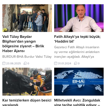
Vali Tülay Baydar
Fatih Altaylı’ya tepki büyük;
Bilgihan’dan yangın
‘Haddini bil’
bölgesine ziyaret – Birlik
Gazeteci Fatih Altaylı insanların
Haber Ajansı
oy verme eğilimlerini anlatırken
BURDUR-BHA Burdur Valisi Tülay
inançları aşağıladı. Altaylı’ya
Baydar Bilgihan, merkeze bağlı
tepkiler çığ gibi büyürken, sosyal
23.06.2025
0
31.01.2024
0
İğdeli Köyü’nde bugün meydana
medyada ‘haddini bil’ paylaşımları
gelen yangının ardından bölgeye
yapıldı. 31 Ocak 2024, 21:29
giderek incelemelerde bulundu.
yayınlandı Gazeteci Fatih Altaylı
Yangında iki ev tamamen yanarak
insanların oy verme eğilimlerini
kullanılamaz hale gelirken, bir
anlatırken inançları aşağılayarak,
evde ise maddi hasar meydana
“Biz herhangi birimiz mezhebi
geldi. Yetkililer tarafından yapılan
aidiyetten dolayı mı veya bir
açıklamada, olayda herhangi bir
cemaat, bilmem zart zurt
Kar temizlerken düşen besici
Milletvekili Avcı: Zonguldak
can kaybı ya da yaralanmanın
ayetinden...
yaralandı
yine tarihe şahitlik ediyor –