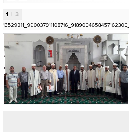
1
| 3
13529211_990037911108716_9189004658457162306_