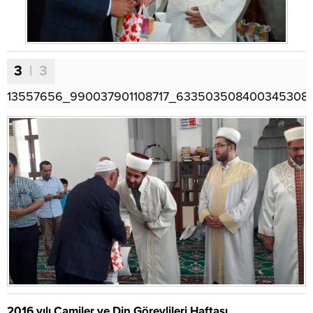
3
| 3
13557656_990037901108717_633503508400345308
2016 yılı Camiler ve Din Görevlileri Haftası