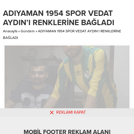
elma piyasasının oldukça
hareketli olduğunu belirten
ADIYAMAN 1954 SPOR VEDAT
Vergili, normal oda elmalarının
tükendiğini ve şu anda ilaçlı ile
AYDIN’I RENKLERİNE BAĞLADI
atmosfer kontrollü depolarda
saklanan elmaların...
Anasayfa
»
Gündem
»
ADIYAMAN 1954 SPOR VEDAT AYDIN’I RENKLERİNE
BAĞLADI
REKLAMI KAPAT
MOBİL FOOTER REKLAM ALANI