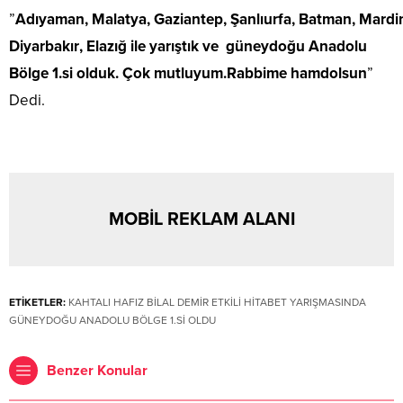
”
Adıyaman‬
,
‪
Malaty
a‬
,
‪
Gaziantep‬
,
‪
Şanlıurfa‬
,
‪
Batman‬
,
‪
Mardin
Diyarbakır‬
,
‪
Elazığ‬
ile yarıştık ve güneydoğu Anadolu
Bölge 1.si olduk. Çok mutluyum.Rabbime hamdolsun
”
Dedi.
MOBİL REKLAM ALANI
ETİKETLER:
KAHTALI HAFIZ BİLAL DEMİR ETKİLİ HİTABET YARIŞMASINDA
GÜNEYDOĞU ANADOLU BÖLGE 1.Sİ OLDU
Benzer Konular