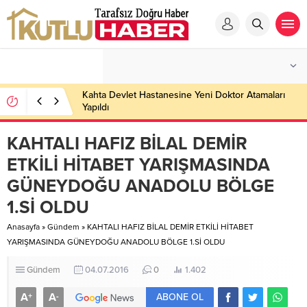
Kahta Devlet Hastanesine Yeni Doktor Atamaları
Yapıldı
KAHTALI HAFIZ BİLAL DEMİR
ETKİLİ HİTABET YARIŞMASINDA
GÜNEYDOĞU ANADOLU BÖLGE
1.Sİ OLDU
Anasayfa
»
Gündem
»
KAHTALI HAFIZ BİLAL DEMİR ETKİLİ HİTABET
YARIŞMASINDA GÜNEYDOĞU ANADOLU BÖLGE 1.Sİ OLDU
Gündem
04.07.2016
0
1.402
A
A
+
-
ABONE OL