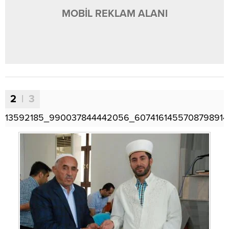
MOBİL REKLAM ALANI
2
| 3
13592185_990037844442056_6074161455708798914