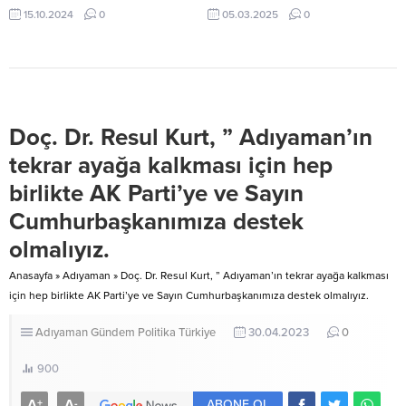
yaralandı. 15 Ekim 2024, 20:03
ANTALYA-BHA ATASEM’de
15.10.2024
0
05.03.2025
0
yayınlandı ANTALYA-BHA Antalya
herkes için eğitim fırsatı Antalya’yı
Serik ilçesinde pamuk yüklü
dünyaya bağlayan Fraport TAV
vagonlu traktör ile otomobilin
Antalya Havalimanı, turizm
karıştığı kazada 2 kişi yaralandı.
sektörünün en önemli
Kaza, Serik ilçesi Belek...
buluşmalarından biri olan ITB
Berlin’de geniş bir katılımla yer
Doç. Dr. Resul Kurt, ” Adıyaman’ın
aldı. Genel Müdür Deniz Varol
liderliğindeki havalimanı
tekrar ayağa kalkması için hep
yöneticileri, fuarda turizmcilerle
birlikte AK Parti’ye ve Sayın
bir araya gelerek 2025 sezonuna
dair yenilikleri ve sunulacak
Cumhurbaşkanımıza destek
hizmetleri paylaştı. Deniz Varol,
etkinlikte...
olmalıyız.
Anasayfa
»
Adıyaman
»
Doç. Dr. Resul Kurt, ” Adıyaman’ın tekrar ayağa kalkması
için hep birlikte AK Parti’ye ve Sayın Cumhurbaşkanımıza destek olmalıyız.
Adıyaman
Gündem
Politika
Türkiye
30.04.2023
0
900
A
A
+
-
ABONE OL