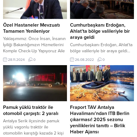
Müdürlüğü Trafik Şube Ekipleri
Belediye Başkanı Dr. Süleyman
yol denetimlerinde durdurduğu
Kılınç’ı ziyaret etti. Evliya Çelebi
traktör sahiplerine reflektör
Öğrenci Değişim Programı
dağıtımı...
çerçevesinde gerçekleştirilen
Özel Hastaneler Mevzuatı
Cumhurbaşkanı Erdoğan,
‘Şehzadeler Şehrinden Sahabeler
Tamamen Yenileniyor
Ahlat’ta bölge valileriyle bir
Diyarı Adıyaman’a Şiirsel Seyahat’
araya geldi
Yaklaşımımız: Önce İnsan, İnsanın
projesi kapsamında Adıyaman’a
İyiliği Bakanlığımızın Hizmetlerini
Cumhurbaşkanı Erdoğan, Ahlat’ta
gelen ve Adıyaman’ın tarihi ve
Komple Check-Up Yapıyoruz Aile
bölge valileriyle bir araya geldi…
turistik...
Hekimlerine Yüzde 10 Kontenjan
Cumhurbaşkanı Recep Tayyip
28.11.2024
0
26.08.2022
0
Aile Hekimine Kendi Nüfusundaki
Erdoğan, Ahlat’ta düzenlenen
Sağlık Sorumluluğunu Veriyoruz
bölge valileri toplantısına
BHA Sağlık Bakanı Memişoğlu
başkanlık etti. Malazgirt Zaferi’nin
konuşmasının başında, toplumun
951’inci yıl dönümü dolayısıyla
sağlık okuryazarlığı oranının
Ahlat’a gelen Cumhurbaşkanı
artırılmasında medya
Erdoğan, bölge valileriyle
mensuplarının üstlendiği görevin
görüştü. Toplantıya, Türkiye
çok önemli olduğunu belirterek
Büyük Millet Meclisi Başkanı
Pamuk yüklü traktör ile
Fraport TAV Antalya
“Biz sizleri sağlıkçı olarak kabul
Mustafa Şentop, Adalet Bakanı
otomobil çarpıştı: 2 yaralı
Havalimanı’ndan ITB Berlin
ediyoruz. Biz, sağlık
Bekir Bozdağ, Aile ve Sosyal
çıkarması! 2025 sezonu
Antalya Serik ilçesinde pamuk
muhabirlerini...
Hizmetler Bakanı Derya...
yeniliklerini tanıttı – Birlik
yüklü vagonlu traktör ile
Haber Ajansı
otomobilin karıştığı kazada 2 kişi