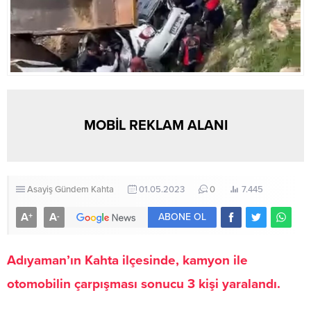
MOBİL REKLAM ALANI
Asayiş
Gündem
Kahta
01.05.2023
0
7.445
A
A
+
-
ABONE OL
Adıyaman’ın Kahta ilçesinde, kamyon ile
otomobilin çarpışması sonucu 3 kişi yaralandı.