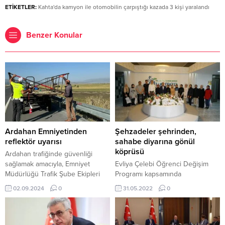
ETİKETLER:
Kahta'da kamyon ile otomobilin çarpıştığı kazada 3 kişi yaralandı
Benzer Konular
Ardahan Emniyetinden
Şehzadeler şehrinden,
reflektör uyarısı
sahabe diyarına gönül
köprüsü
Ardahan trafiğinde güvenliği
sağlamak amacıyla, Emniyet
Evliya Çelebi Öğrenci Değişim
Müdürlüğü Trafik Şube Ekipleri
Programı kapsamında
traktör sahiplerine reflektör
gerçekleştirilen ‘Şehzadeler
02.09.2024
0
31.05.2022
0
dağıtımı yaptı. 2 Eylül 2024, 22:05
Şehrinden Sahabeler Diyarı
yayınlandı ARDAHAN-BHA
Adıyaman’a Şiirsel Seyahat’
Ardahan trafiğinde güvenliği
projesi kapsamında Adıyaman’a
sağlamak amacıyla, Emniyet
gelen Amasyalı öğrenciler