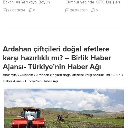
Bakanı Ali Yerlikaya, Boyun
Cumhuriyeti’nde KKTC Dışişleri
çetesinin lideri Barış Boyun‘un
Bakanı Tahsin Ertuğruloğlu ile bir
22.05.2024
0
26.04.2024
0
İtalya’da yaklandığını X hesabı
araya geldi. 26 Nisan 2024, 15:25
üzerinden duyurdu.
yayınlandı Bakan Güler, KKTC
Operasyonda Barış Boyun’un
ziyaretinde Millî Savunma Bakanı
yanı sıra çete üyesi 17’si Türk, 2’si
Yaşar Güler, beraberinde TSK
İtalyan 19 kişi gözaltına alındı.
Komuta Kademesi ile gittiği Kuzey
İtalyan Polisi ve Türk Emniyet
Kıbrıs Türk Cumhuriyeti’nde
Ardahan çiftçileri doğal afetlere
Güçleri koordinesinde
ziyaretlere devam ediyor.
gerçekleşen operasyona; KOM
Cumhurbaşkanı Sayın Ersin Tatar
karşı hazırlıklı mı? – Birlik Haber
Başkanlığı, İnterpol Europol
ile...
Ajansı- Türkiye’nin Haber Ağı
Daire...
Anasayfa
»
Gündem
»
Ardahan çiftçileri doğal afetlere karşı hazırlıklı mı? – Birlik
Haber Ajansı- Türkiye’nin Haber Ağı