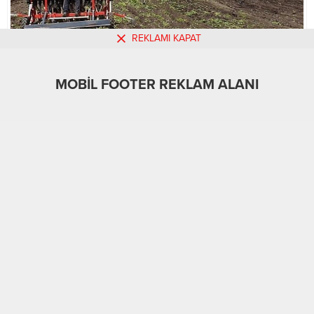
REKLAMI KAPAT
MOBİL FOOTER REKLAM ALANI
MOBİL REKLAM ALANI
Gündem
30.04.2024
0
507
A
A
+
-
ABONE OL
Ardahan çiftçileri doğal afetlere karşı hazırlıklı
mı?
ARDAHAN-BHA