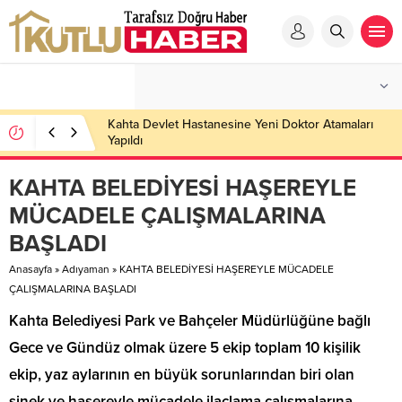
Kahta Devlet Hastanesine Yeni Doktor Atamaları
Yapıldı
KAHTA BELEDİYESİ HAŞEREYLE
MÜCADELE ÇALIŞMALARINA
BAŞLADI
Anasayfa
»
Adıyaman
»
KAHTA BELEDİYESİ HAŞEREYLE MÜCADELE
ÇALIŞMALARINA BAŞLADI
Kahta Belediyesi Park ve Bahçeler Müdürlüğüne bağlı
Gece ve Gündüz olmak üzere 5 ekip toplam 10 kişilik
ekip, yaz aylarının en büyük sorunlarından biri olan
sinek ve haşereyle mücadele ilaçlama çalışmalarına