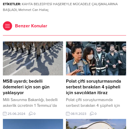
ETİKETLER:
KAHTA BELEDİYESİ HAŞEREYLE MÜCADELE ÇALIŞMALARINA
BAŞLADI
,
Mehmet Can Hallaç
Benzer Konular
MSB uyardı; bedelli
Polat çifti soruşturmasında
ödemeleri için son gün
serbest bırakılan 4 şüpheli
yaklaşıyor
için savcılıktan itiraz
Milli Savunma Bakanlığı, bedelli
Polat çifti soruşturmasında
askerlik ücretinin 1 Temmuz’da
serbest bırakılan 4 şüpheli için
güncelleneceğini ve mevcut
savcılıktan itiraz Anadolu
25.06.2024
0
08.11.2023
0
bedel üzerinden başvuru yapmak
Cumhuriyet Başsavcılığı, kara
isteyenlerin işlemlerini 28
para aklama ve vergi kaçırma
Haziran’a kadar tamamlamaları
suçlamalarıyla Engin Polat ve