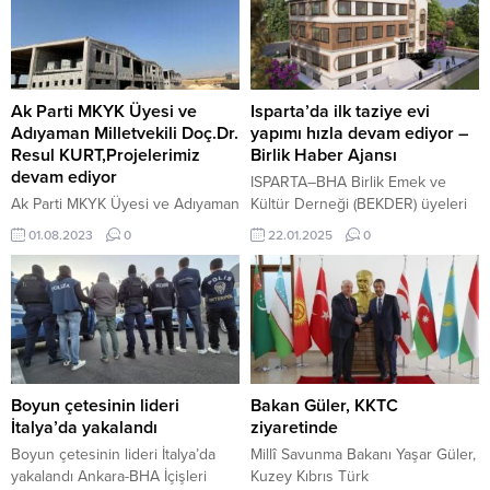
gerektiğini duyurdu. 25 Haziran
Dilan Polat’ın da aralarında
2024, 09:37 yayınlandı MSB
bulunduğu şüpheliler hakkında
uyardı; bedelli askerlik ödemeleri
başlatılan soruşturma kapsamında
için son gün yaklaşıyor Ankara-
gözaltına alınan ve adli kontrolle
BHA...
serbest bırakılan 4 kişi için
Ak Parti MKYK Üyesi ve
Isparta’da ilk taziye evi
itirazda bulundu. Soruşturma,
Adıyaman Milletvekili Doç.Dr.
yapımı hızla devam ediyor –
Engin Polat ve Dilan...
Resul KURT,Projelerimiz
Birlik Haber Ajansı
devam ediyor
ISPARTA–BHA Birlik Emek ve
Ak Parti MKYK Üyesi ve Adıyaman
Kültür Derneği (BEKDER) üyeleri
Milletvekili Resul Kurt
ve hayırseverler tarafından
01.08.2023
0
22.01.2025
0
Adıyamanımız için Projelerimiz
Muzaffer Türkeş Mahallesi’ne
devam etmektedir
yapılacak olan 4 katlı taziye evinin
yapımı tüm hızıyla sürüyor. Isparta
Valisi Abdullah Erin, Isparta
Belediye Başkanı Şükrü
Başdeğirmen ve çok sayıda
kişinin katımıyla geçen yıl Kasım
ayında temeli atılmıştı. Taziye
Boyun çetesinin lideri
Bakan Güler, KKTC
evinin son kat betonu da...
İtalya’da yakalandı
ziyaretinde
Boyun çetesinin lideri İtalya’da
Millî Savunma Bakanı Yaşar Güler,
yakalandı Ankara-BHA İçişleri
Kuzey Kıbrıs Türk