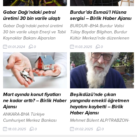
mart ayında 7,7 derece olan
Valisi Şefik Aygöl, sosyal medya
sıcaklık, bu yıl 3 derece artarak
hesabından yaptığı paylaşımda,
Gabar Dağı’ndaki petrol
Burdur’da Esmaü’l Hüsna
birçok bölgede...
Pülümür ilçesi Buyar Gölü’ne 8
üretimi 30 bin varile ulaştı
sergisi – Birlik Haber Ajansı
Haziran...
Gabar Dağı’ndaki petrol üretimi
BURDUR–BHA Burdur Valisi
30 bin varile ulaştı Enerji ve Tabii
Tülay Baydar Bilgihan, Burdur
Kaynaklar Bakanı Alparslan
Kültür Merkezi’nde düzenlenen
Bayraktar, Gabar Dağı’nda
sanatçı Yaşar Yapıcı Nalcı’ya ait
01.01.2024
0
11.03.2025
0
incelemelerde bulundu.
“Manalı 99 El-Esmaü’l Hüsna”
Açıklamada bulunan Bayraktar,
resim sergisinin açılışına katıldı.
Gabar Dağı’ndaki petrol üretimi
Sergide, İslam’ın 99 güzel ismini
30 bin varile ulaştığını kaydetti.
sanatsal bir perspektifle
Daha önce terörle anılan bir
yorumlayan eserler
bölge olan Gabar Dağı’nın petrol
sanatseverlerle buluştu.
üretiminde öncü olacağını dile
Burdur’da çorak topraklardan
getiren Bayraktar, şu ifadelere
verimli yem üretimi: Halofitlerle
Mart ayında konut fiyatları
Beşikdüzü’nde çıkan
yer verdi:...
sürdürülebilir hayvancılık Vali
ne kadar arttı? – Birlik Haber
yangında emekli öğretmen
Baydar Bilgihan, sanata ve
Ajansı
hayatını kaybetti – Birlik
kültürel...
Haber Ajansı
ANKARA-BHA Türkiye
Cumhuriyet Merkez Bankası
Mehmet Bülent ALP/TRABZON-
(TCMB) tarafından hesaplanan
BHA Edinilen bilgilere göre
18.03.2025
0
01.02.2025
0
Konut Fiyat Endeksi (KFE), Mart
Ersin Cora’nın tek başına