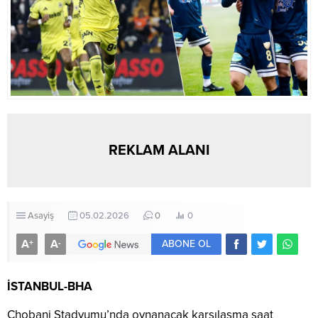
REKLAM ALANI
Asayiş
05.02.2026
0
0
A
A
+
-
ABONE OL
İSTANBUL-BHA
Chobani Stadyumu’nda oynanacak karşılaşma saat