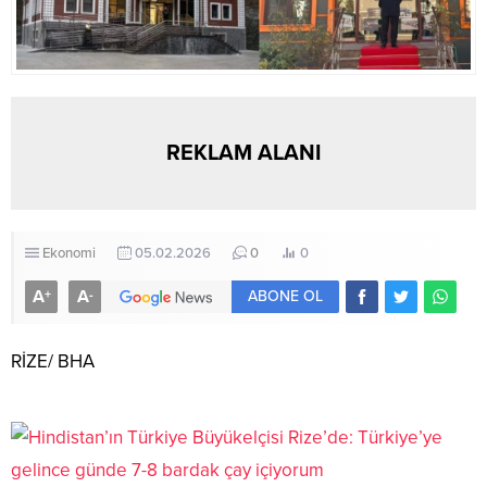
REKLAM ALANI
Ekonomi
05.02.2026
0
0
A
A
+
-
ABONE OL
RİZE/ BHA