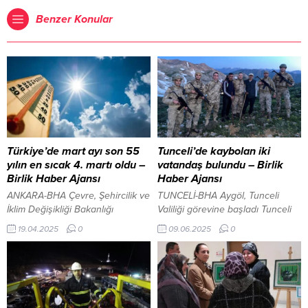
Benzer Konular
Türkiye’de mart ayı son 55
Tunceli’de kaybolan iki
yılın en sıcak 4. martı oldu –
vatandaş bulundu – Birlik
Birlik Haber Ajansı
Haber Ajansı
ANKARA-BHA Çevre, Şehircilik ve
TUNCELİ-BHA Aygöl, Tunceli
İklim Değişikliği Bakanlığı
Valiliği görevine başladı Tunceli
Meteoroloji Genel Müdürlüğü’nün
Valisi Şefik Aygöl, Pülümür ilçesi
19.04.2025
0
09.06.2025
0
verilerine göre, Türkiye
Buyar Gölü’nde mahsur kalan 2
genelinde 2024 yılı mart ayı, 10,7
vatandaşın, 12 saatlik titiz bir
derece ortalama sıcaklıkla son
arama kurtarma operasyonu
55 yılın en sıcak dördüncü mart
sonucu Jandarma ve AFAD
ayı olarak kayıtlara geçti. 1991-
ekipleri tarafından sağ salim
2020 dönemi ortalamasına göre
bulunduğunu duyurdu. Tunceli