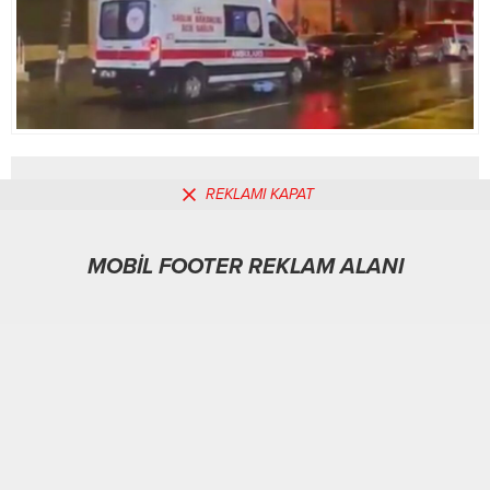
REKLAMI KAPAT
MOBİL REKLAM ALANI
MOBİL FOOTER REKLAM ALANI
Asayiş
02.02.2026
0
147
A
A
+
-
ABONE OL