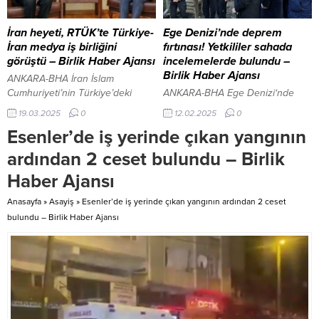
açıklama ile ‘MİT tarafından
Şube Müdürlüğü ekiplerince
yapılan operasyonla yakalanan
gerçekleştirildi. Ekipler, Sarıkamış
MOSSAD ajanlarından biri, Fatih
ilçesinde daha önce tespit edilen
İran heyeti, RTÜK’te Türkiye-
Ege Denizi’nde deprem
İlçe Sağlık Müdürlüğü’nde
adreslere eş zamanlı operasyon
İran medya iş birliğini
fırtınası! Yetkililer sahada
doktordu’ iddialarının doğru
düzenledi. Yapılan operasyon
görüştü – Birlik Haber Ajansı
incelemelerde bulundu –
olmadığı duyuruldu. Yayımlanan
sonucunda, “Rüşvet...
Birlik Haber Ajansı
ANKARA-BHA İran İslam
açıklamada şu ifadeler yer aldı:
Cumhuriyeti’nin Türkiye’deki
ANKARA-BHA Ege Denizi‘nde
“Bazı sosyal medya
Büyükelçisi Dr. Mohammad
son günlerde meydana gelen
19.03.2025
0
12.02.2025
0
hesaplarından paylaşılan, “MİT
Hassan Habibullah Zadeh, Basın
deprem fırtınası, bölge halkında
tarafından...
Esenler’de iş yerinde çıkan yangının
ve Kamu Diplomasisinden
tedirginliğe neden oldu. Art arda
Sorumlu Abbas Javadian ve
yaşanan sarsıntılar sonrası
ardından 2 ceset bulundu – Birlik
beraberindeki heyet, Radyo ve
yetkililer, sahada incelemelerde
Haber Ajansı
Televizyon Üst Kurulu (RTÜK)
bulunarak olası riskleri
Başkanı Ebubekir Şahin ile bir
değerlendirdi ve alınması
Anasayfa
»
Asayiş
»
Esenler’de iş yerinde çıkan yangının ardından 2 ceset
araya geldi. Görüşmede, iki ülke
gereken önlemleri masaya
bulundu – Birlik Haber Ajansı
arasındaki olası medya iş
yatırdı. Kuşadası Kaymakamı
birlikleri ele alındı. Toplantının
İbrahim Keklik, AFAD Deprem ve
ana gündemini, medya
Risk Azaltma Genel Müdürü Prof.
denetleme ve...
Dr. Orhan Tatar ve uzman
heyet,...