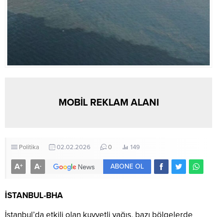
MOBİL REKLAM ALANI
Politika
02.02.2026
0
149
A
A
+
-
ABONE OL
İSTANBUL-BHA
İstanbul’da etkili olan kuvvetli yağış, bazı bölgelerde