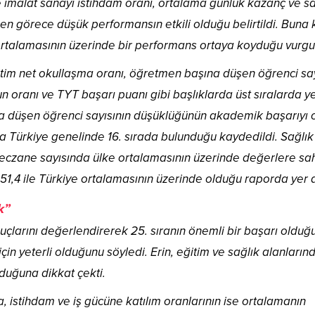
imalat sanayi istihdam oranı, ortalama günlük kazanç ve s
nen görece düşük performansın etkili olduğu belirtildi. Buna 
 ortalamasının üzerinde bir performans ortaya koyduğu vurgu
etim net okullaşma oranı, öğretmen başına düşen öğrenci say
 oranı ve TYT başarı puanı gibi başlıklarda üst sıralarda y
ına düşen öğrenci sayısının düşüklüğünün akademik başarıyı 
da Türkiye genelinde 16. sırada bulunduğu kaydedildi. Sağlık
 eczane sayısında ülke ortalamasının üzerinde değerlere sa
 51,4 ile Türkiye ortalamasının üzerinde olduğu raporda yer a
k”
çlarını değerlendirerek 25. sıranın önemli bir başarı olduğ
çin yeterli olduğunu söyledi. Erin, eğitim ve sağlık alanların
duğuna dikkat çekti.
da, istihdam ve iş gücüne katılım oranlarının ise ortalamanın