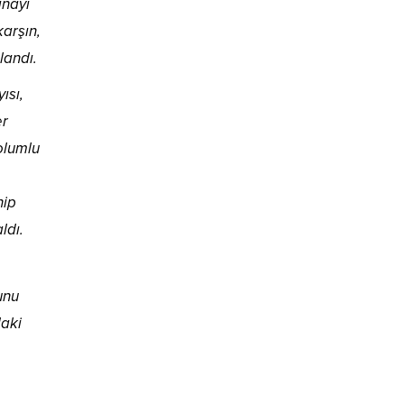
anayi
karşın,
landı.
ısı,
er
olumlu
hip
ldı.
unu
daki