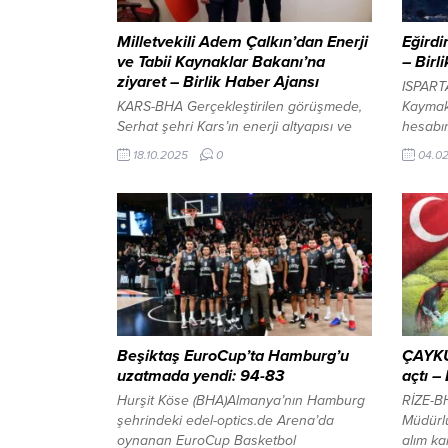
Milletvekili Adem Çalkın’dan Enerji
Eğirdi
ve Tabii Kaynaklar Bakanı’na
– Birl
ziyaret – Birlik Haber Ajansı
ISPART
KARS-BHA Gerçekleştirilen görüşmede,
Kaymak
Serhat şehri Kars’ın enerji altyapısı ve
hesabın
ihtiyaçları başta olmak üzere çeşitli
Gölü’nd
18.10.2025
0
04.0
talepler Bakan Bayraktar’a iletildi. 16
başladı
Ekim Dünya Gıda Günü kapsamında
bölümün
öğrencilere gıda bilinci aşılandı İçeriği
edildi.
Görüntüle Kars’ın gelişimi ve
mutlulu
vatandaşların yaşam kalitesinin
Ispart
artırılması adına enerji alanında
destekl
atılabilecek adımlar hakkında karşılıklı
Açıkla
değerlendirmelerde bulunuldu. Ziyaretin
tasarru
ardından açıklamada bulunan...
Beşiktaş EuroCup’ta Hamburg’u
ÇAYKU
uzatmada yendi: 94-83
açtı –
Hurşit Köse (BHA)Almanya’nın Hamburg
RİZE-BH
şehrindeki edel-optics.de Arena’da
Müdürlü
oynanan EuroCup Basketbol
alım ka