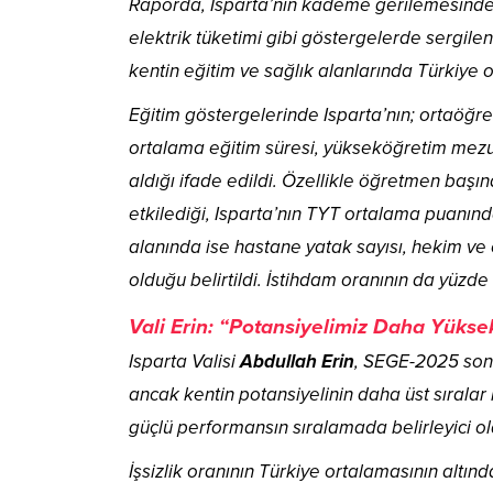
Raporda, Isparta’nın kademe gerilemesinde 
elektrik tüketimi gibi göstergelerde sergile
kentin eğitim ve sağlık alanlarında Türkiye
Eğitim göstergelerinde Isparta’nın; ortaöğr
ortalama eğitim süresi, yükseköğretim mezun
aldığı ifade edildi. Özellikle öğretmen baş
etkilediği, Isparta’nın TYT ortalama puanın
alanında ise hastane yatak sayısı, hekim ve
olduğu belirtildi. İstihdam oranının da yüzde
Vali Erin: “Potansiyelimiz Daha Yükse
Isparta Valisi
Abdullah Erin
, SEGE-2025 sonu
ancak kentin potansiyelinin daha üst sıralar i
güçlü performansın sıralamada belirleyici ol
İşsizlik oranının Türkiye ortalamasının altın