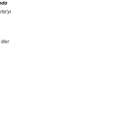
ında
ta’yı
iller