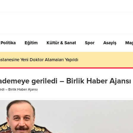
Politika
Eğitim
Kültür & Sanat
Spor
Asayiş
Mag
stanesine Yeni Doktor Atamaları Yapıldı
demeye geriledi – Birlik Haber Ajansı
di – Birlik Haber Ajansı