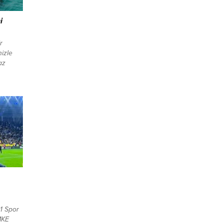
i
r
nizle
az
şekilde
lıyor.
rahat ve
esi için
yata
z da
1 Spor
MKE