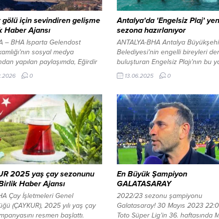
r gölü için sevindiren gelişme
Antalya'da 'Engelsiz Plaj' yen
ik Haber Ajansı
sezona hazırlanıyor
A – BHA Isparta Gelendost
ANTALYA-BHA Antalya Büyükşehi
amlığı’nın sosyal medya
Belediyesi’nin engelli bireyleri de
dan yapılan paylaşımda, Eğirdir
buluşturan Engelsiz Plajı’nın bu y
e su akışının yeniden
sezonunda da misafirlerini en iyi 
2.2026
0
13.06.2025
0
ğına dikkat çekilerek, Hoyran
ağırlaması için son hazırlıklar yapı
ün tekrar gölle birleştiği ifade
Antalya Büyükşehir Belediyesi
 Paylaşımda, bu gelişmenin büyük
tarafından engelli vatandaşların 
k verici olduğu vurgulandı.
güvenli bir şekilde denize girebilm
a–Antalya karayolu’nda drone
Konyaaltı ve Lara sahillerinde ha
i trafik denetimi İçeriği Görüntüle
geçirilen “Engelsiz Plajlar” bu ya
mada ayrıca vatandaşlara su
binlerce ziyaretçiyi...
fu çağrısında bulunularak, “Su,...
R 2025 yaş çay sezonunu
En Büyük Şampiyon
 Birlik Haber Ajansı
GALATASARAY
A Çay İşletmeleri Genel
2022/23 sezonu şampiyonu
ğü (ÇAYKUR), 2025 yılı yaş çay
Galatasaray! 30 Mayıs 2023 22:0
mpanyasını resmen başlattı.
Toto Süper Lig’in 36. haftasında 