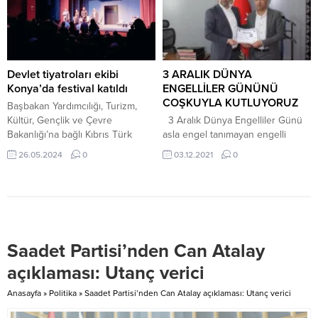
manevi tükeniş; Kumar” başlığı
Haziran 2024, 12:50 yayınlandı
altında kumar, içki ve bütün şans
TİMBİR Genel Başkanı Dr. Basa,
oyunları, yılbaşı, özel gün ve
Almanya’da Ankara-BHA TİMBİR
haftalar vesilesiyle çekilen
Genel Başkanı...
piyango, kazı kazan ve şans topu
gibi oyunların “kumar” olmasının...
Devlet tiyatroları ekibi
3 ARALIK DÜNYA
Konya’da festival katıldı
ENGELLİLER GÜNÜNÜ
COŞKUYLA KUTLUYORUZ
Başbakan Yardımcılığı, Turizm,
Kültür, Gençlik ve Çevre
3 Aralık Dünya Engelliler Günü
Bakanlığı’na bağlı Kıbrıs Türk
asla engel tanımayan engelli
Devlet Tiyatroları, Konya Devlet
vatandaşlarımızın özel günü
26.05.2024
0
03.12.2021
0
Tiyatrosu ev sahipliğinde
olarak ilçemizde çeşitli
gerçekleştirilen Konya 16. “Bin
etkinliklerle kutlanıyor. Kahta
Nefes Bir Ses” Uluslararası
Kaymakamı Sayın Selami
Türkçe Tiyatro Yapan Ülkeler
Korkutata, Dünya Engelliler Günü
Festivaline katıldı. 26 Mayıs 2024,
münasebetiyle yayınladığı
17:45 yayınlandı Devlet tiyatroları...
mesajında; “İnsan için en büyük
Saadet Partisi’nden Can Atalay
engel bedenlerde değil,
sevgisizliktedir. Cesaretleri ve
açıklaması: Utanç verici
fedakarlıklarıyla bizim için her
türlü görevden
Anasayfa
»
Politika
»
Saadet Partisi’nden Can Atalay açıklaması: Utanç verici
kaçınmayacaklarını her şartlarda