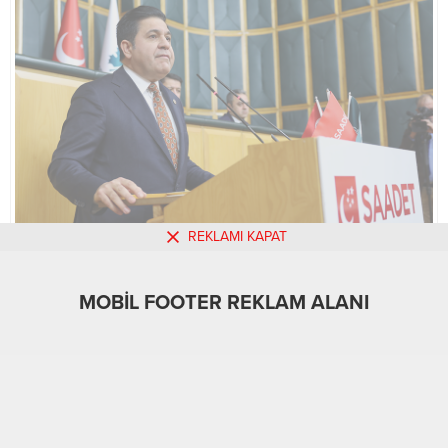
olsa bile...
REKLAMI KAPAT
MOBİL REKLAM ALANI
MOBİL FOOTER REKLAM ALANI
Politika
31.01.2024
0
571
A
A
+
-
ABONE OL