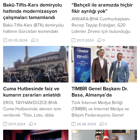
Bakü-Tiflis-Kars demiryolu
“Bahçeli ile aramızda hiçbir
hattında modernizasyon
fikir ayrılığı yok”
çalışmaları tamamlandı
ANKARA-BHA Cumhurbaşkanı
Bakü-Tiflis-Kars (BTK) demiryolu
Recep Tayyip Erdoğan, G20
hattının Gürcistan kısmındaki
Liderler Zirvesi için bulunduğu
onarım ve genişletme çalışmaları
Brezilya dönüşünde uçakta
03.05.2024
0
20.11.2024
0
tamamlandı. 3 Mayıs 2024, 20:11
gazetecilerin sorularını yanıtladı.
yayınlandı Bakü-Tiflis-Kars
Erdoğan, Cumhur İttifakı ortağı
demiryolu hattında
MHP Genel Başkanı Devlet
modernizasyon çalışmaları
Bahçeli’nin, Abdullah Öcalan ve
tamamlandı KARS – BHA Orta
PKK’nın silah bırakmasına yönelik
Koridor’un önemli bir kesimi
başlattığı tartışmalarla ilgili soruya,
olarak kabul edilen Bakü-Tiflis-
“Bizim aramızda bir anlaşmazlık ya
Kars (BTK) demiryolu hattının
da fikir ayrılığı asla söz konusu
Cuma Hutbesinde faiz ve
TİMBİR Genel Başkanı Dr.
Gürcistan...
değil. Ülkemizi 40...
kumarın zararları anlatıldı
Basa, Almanya’da
EROL TAYHAN/DÜZCE-BHA
Türk İnternet Medya Birliği
Cuma Hutbesinde alenen isim
(TİMBİR) ve İnternet Medya ve
verilerek: “Toto, Loto, iddia
Bilişim Federasyonu Genel
kumardır, haramdır, faiz, kumar
Başkanı Dr. Süleyman Basa,
29.11.2024
0
26.06.2024
0
haramdır.” denildi. Bu haftaki
Almanya’da, TİMBİR Temsilcisi
Cuma hutbesinde “Maddi ve
Erdal Altuntaş’ı ziyaret etti. 26