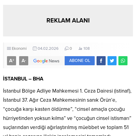
REKLAM ALANI
Ekonomi
04.02.2026
0
108
A
A
+
-
ABONE OL
İSTANBUL – BHA
İstanbul Bölge Adliye Mahkemesi 1. Ceza Dairesi (istinaf),
İstanbul 37. Ağır Ceza Mahkemesinin sanık Örün’e,
“çocuğa karşı kasten öldürme”, “cinsel amaçla çocuğu
hürriyetinden yoksun kılma” ve “çocuğun cinsel istismarı”
suçlarından verdiği ağırlaştırılmış müebbet ve toplam 51