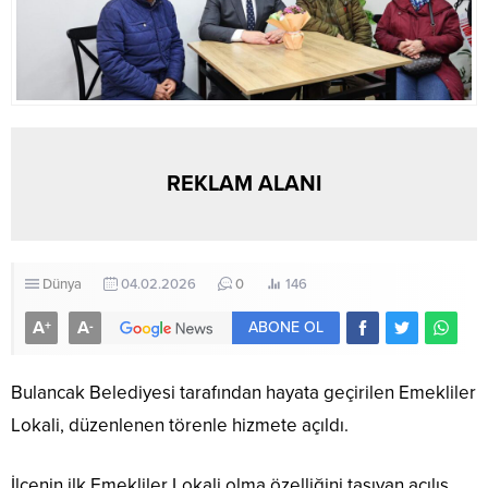
REKLAM ALANI
Dünya
04.02.2026
0
146
A
A
+
-
ABONE OL
Bulancak Belediyesi tarafından hayata geçirilen Emekliler
Lokali, düzenlenen törenle hizmete açıldı.
İlçenin ilk Emekliler Lokali olma özelliğini taşıyan açılış