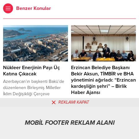
Benzer Konular
Nükleer Enerjinin Payı Üç
Erzincan Belediye Başkanı
Katına Çıkacak
Bekir Aksun, TİMBİR ve BHA
yönetimini ağırladı: “Erzincan
Azerbaycan’ın başkenti Bakü’de
kardeşliğin şehri” – Birlik
düzenlenen Birleşmiş Milletler
Haber Ajansı
İklim Değişikliği Çerçeve
Sözleşmesi 29. Taraflar
ERZİNCAN-BHA Toplantıda
REKLAMI KAPAT
16.11.2024
0
24.05.2025
0
Konferansı’nda (COP29) 2050 net
konuşan Erzincan Belediye
sıfır hedefine ulaşmak için
Başkanı Bekir Aksun, internetin
nükleer enerjinin önemi bir kez
günümüzün vazgeçilmez bir
MOBİL FOOTER REKLAM ALANI
daha güçlü bir şekilde dile
gerçeği olduğuna dikkat çekerek,
getirildi. Geçtiğimiz yıl Dubai’de
“İnternet günümüzün
düzenlenen COP28’de ABD’nin
vazgeçilmezi. Artık 28 saniyede