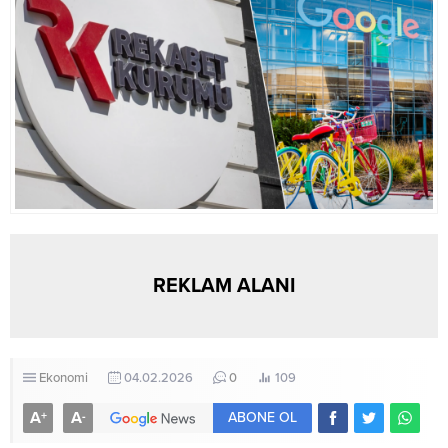
personel, 11 helikopter, 4...
REKLAM ALANI
Ekonomi
04.02.2026
0
109
A
A
+
-
ABONE OL