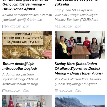
Genç için taziye mesajı –
yükseldi
Birlik Haber Ajansı
Faiz yüzde 50 seviyesine
Ankara semalarında ses hızı testi
yükseldi Türkiye Cumhuriyeti
yapılacak İçeriği Görüntüle
Merkez Bankası, (TCMB) Para
ANKARA-BHA Türk İnternet
Politikası Kurulu faize ilişkin
04.07.2025
0
21.03.2024
0
Medya Birliği (TİMBİR) Genel
kararını açıkladı. Buna göre
Başkanı Dr. Süleyman Basa, bir
Politika faizi, 500 baz puan
süredir sağlık sorunları nedeniyle
artışla yüzde 45’ten yüzde 50’ye
tedavi gören ve hayatını
yükseltildi. Bankanın faiz oranına
kaybeden gazeteci-yazar Nihat
ilişkin basın duyurusunda şunlar
Genç için taziye mesajı yayımladı.
kaydedildi; Para Politikası Kurulu,
Dr. Süleyman Basa mesajında şu
politika faizi olan bir hafta vadeli
ifadelere yer verdi: “Ülkemizin
repo ihale faiz...
Tohum desteği için
Kızılay Kars Şubesi’nden
değerli gazeteci ve yazarlarından
müracaatlar başladı
Okullara Ziyaret ve Destek
Nihat...
Mesajı – Birlik Haber Ajansı
Ardahan’da çiftçilerin
faydalanılacağı 2024 yılı
Vali Ziya Polat’tan Kars Askerlik
sertifikalı tohum desteği
Şubesi Başkanlığı’na Ziyaret
müracaatları başladı. 8 Temmuz
İçeriği Görüntüle Ziyaretlerde,
08.07.2024
0
14.09.2025
0
2024, 12:00 yayınlandı Tohum
Kars’taki okullarda faaliyet
desteği için müracaatlar başladı
gösteren Kızılay Öğrenci
ARDAHAN-BHA Ardahan İl Tarım
Kulüplerinin daha aktif hale