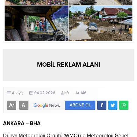
MOBİL REKLAM ALANI
Asayiş
04.02.2026
0
146
A
A
+
-
ABONE OL
ANKARA – BHA
Dünya Meteoroloji Örgütü (WMO) ile Meteoroloji Genel