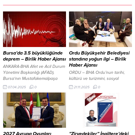
Bursa’da 3.5 büyüklüğünde
Ordu Büyükşehir Belediyesi
deprem – Birlik Haber Ajansı
standına yoğun ilgi – Birlik
Haber Ajansı
ANKARA-BHA Afet ve Acil Durum
Yönetimi Başkanlığı (AFAD),
ORDU – BHA Ordu’nun tarihi,
Bursa‘nın Mustafakemalpaşa
kültürü ve turizmini, sosyal
ilçesinde 3.5 büyüklüğünde bir
yaşamı ve yatırımlarını her
07.04.2025
0
21.11.2025
0
deprem meydana geldiğini
yönüyle tanıtmak için İstanbul’da
açıkladı. Deprem, bugün sabah
düzenlenen ve bu yıl 14’üncüsü
saatlerinde kaydedildi. AFAD’ın
gerçekleştirilen Ordu Tanıtım
verilerine göre sarsıntı, yerin 6.99
Günleri, İstanbul Atatürk
kilometre derinliğinde gerçekleşti.
Havalimanı Millet Bahçesi Fuar
Kısa süreli paniğe neden olan
ve Etkinlik Alanı’nda devam
deprem sonrası, ilk belirlemelere
ediyor. Ordu Valiliği, Ordu
göre herhangi bir can veya mal
Büyükşehir Belediyesi, 19 İlçe
2027 Avrupa Oyunları
”Zirvedekiler” İngiltere’deki