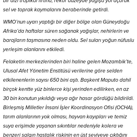
bir dizi tropikal fırtına, rekor düzeyde yağışa yol açarak
sel ve toprak kaymalarını beraberinde getirdi.
WMO’nun uyarı yaptığı bir diğer bölge olan Güneydoğu
Afrika’da haftalar süren sağanak yağışlar, nehirlerin ve
barajların taşmasına neden oldu. Sel suları yoğun nüfuslu
yerleşim alanlarını etkiledi.
Felaketin merkezlerinden biri haline gelen Mozambik’te,
Ulusal Afet Yönetim Enstitüsü verilerine göre selden
etkilenenlerin sayısı 650 bini aştı. Başkent Maputo dahil
birçok kentte yüz binlerce kişi yerinden edilirken, en az
30 bin konutun yıkıldığı veya ağır hasar gördüğü bildirildi.
Birleşmiş Milletler İnsani İşler Koordinasyon Ofisi (OCHA),
tarım alanlarının yok olması, hayvan kayıpları ve temiz
suya erişimde yaşanan sıkıntılar nedeniyle kolera ve
benzeri salgın hastalık riskinin en üst seviyeye çıktığını