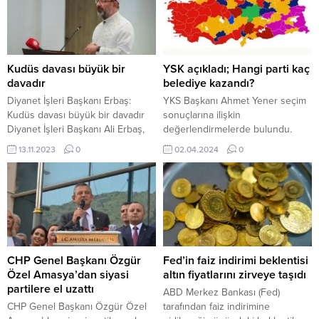
(2024-YDUS 2. Dönem) için
yurt dışında firari olduğu tespit
başvurular başladı. Ölçme, Seçme
edildi. Soruşturma kapsamında,
ve Yerleştirme...
7258 sayılı Kanun’a muhalefet ve
“suçtan kaynaklanan malvarlığı
değerlerini aklama” suçlamaları
Kudüs davası büyük bir
YSK açıkladı; Hangi parti kaç
yöneltildi. 112 milyon lirakık sahte
davadır
belediye kazandı?
reçete vurgunu: 7 şüpheli
Diyanet İşleri Başkanı Erbaş:
YKS Başkanı Ahmet Yener seçim
tutuklandı İçeriği Görüntüle
Kudüs davası büyük bir davadır
sonuçlarına ilişkin
Karadeniz hakkında kırmızı
Diyanet İşleri Başkanı Ali Erbaş,
değerlendirmelerde bulundu.
bülten...
Adalet Teşkilatını Güçlendirme
Mahalli İdareler Genel
13.11.2023
0
02.04.2024
0
Vakfı (ATGV) Antalya Eğitim ve
Seçimlerine 34 siyasi partinin
Sosyal Tesisi’nde düzenlenen 43.
katıldığını açıklayan Yener, 207
İl Müftüleri İstişare Toplantısı’nın
bin 848 sandıkta 61 milyon 441
açılışında İsrail’in Filistin’e karşı
bin 882 kayıtlı seçmen ile
yapmış olduğu katliamlar,
seçimlere gidildiğini kaydetti.
Kudüs’ün önemi ve birçok konu
Kesin olmayan sonuçları açıklayan
ile ilgili açıklamalarda bulundu. Ali
Yener, şöyle dedi: Kesin olmayan
Erbaş’ın açıklamalarından öne...
sonuçlara göre Türkiye geneli
CHP Genel Başkanı Özgür
Fed’in faiz indirimi beklentisi
belediye başkanlığında
Özel Amasya’dan siyasi
altın fiyatlarını zirveye taşıdı
Cumhuriyet...
partilere el uzattı
ABD Merkez Bankası (Fed)
CHP Genel Başkanı Özgür Özel
tarafından faiz indirimine