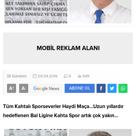
MOBİL REKLAM ALANI
Gündem
29.04.2016
0
949
A
A
+
-
ABONE OL
Tüm Kahtalı Sporseverler Haydi Maça…
Uzun yıllardır
hedeflenen Bal Ligine Kahta Spor artık çok yakın…