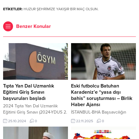
ETİKETLER:
HUZUR ŞEHRİMİZE YAKIŞIR BİR MAÇ OLSUN.
Benzer Konular
Tıpta Yan Dal Uzmanlık
Eski futbolcu Batuhan
Eğitimi Giriş Sınavı
Karadeniz’e “yasa dışı
başvuruları başladı
bahis” soruşturması – Birlik
Haber Ajansı
2024 Tıpta Yan Dal Uzmanlık
Eğitimi Giriş Sınavı (2024-YDUS 2.
İSTANBUL-BHA Başsavcılığın
Dönem) için başvurular başladı.
açıklamasına göre, Kaçakçılık,
25.10.2024
0
22.11.2025
0
25 Ekim 2024, 20:23 yayınlandı
Narkotik ve Ekonomik Suçlar
ANKARA-BHA 2024 Tıpta Yan Dal
Soruşturma Bürosu tarafından
Uzmanlık Eğitimi Giriş Sınavı
yürütülen dosyada, Karadeniz’in