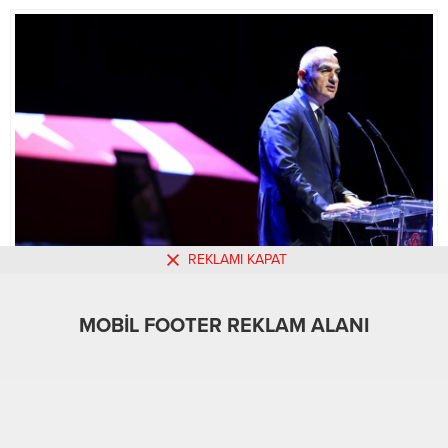
Bakanlık çalışanları bundan böyle
öğretmenevlerinde yüzde 50
indirimli konaklayabilecek. 2022-
2023 eğitim öğretim...
REKLAMI KAPAT
MOBİL REKLAM ALANI
MOBİL FOOTER REKLAM ALANI
Gündem
30.07.2024
0
517