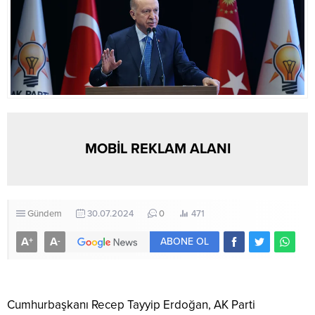
MOBİL REKLAM ALANI
Gündem
30.07.2024
0
471
A
A
+
-
ABONE OL
Cumhurbaşkanı Recep Tayyip Erdoğan, AK Parti