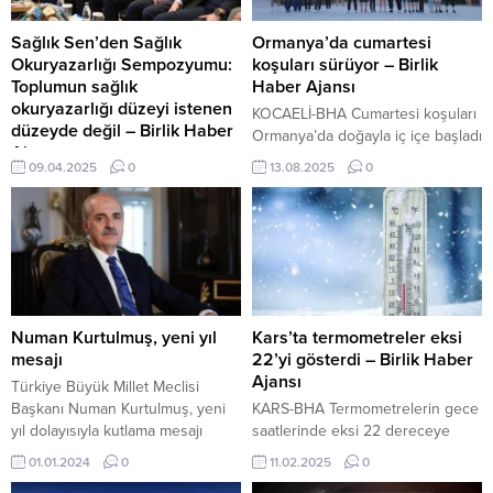
Sağlık Sen’den Sağlık
Ormanya’da cumartesi
Okuryazarlığı Sempozyumu:
koşuları sürüyor – Birlik
Toplumun sağlık
Haber Ajansı
okuryazarlığı düzeyi istenen
KOCAELİ-BHA Cumartesi koşuları
düzeyde değil – Birlik Haber
Ormanya’da doğayla iç içe başladı
Ajansı
Ormanya’da saat 07.00’de
09.04.2025
0
13.08.2025
0
NİSA NUR BACAK/ANKARA-BHA
başlayan etkinlikte katılımcılar, 2
Sağlık-Sen ve Ankara Yıldırım
kilometrelik orta seviye parkurda
Beyazıt Üniversitesi işbirliğiyle
doğanın içinde nefes kesici bir
düzenlenen “Sağlıklı Türkiye
koşu deneyimi yaşadı. Güne taze
Yüzyılında Sağlık Okuryazarlığı
bir orman havasıyla başlamak
Sempozyumu” Memur-Sen Genel
isteyen koşu tutkunları, meşe
Merkezi Toplantı Salonu’nda
ağaçlarının gölgesinde ve kuş
yoğun bir katılımla gerçekleştirildi.
sesleri eşliğinde adımlarını
Numan Kurtulmuş, yeni yıl
Kars’ta termometreler eksi
Etkinlik, sağlık okuryazarlığının
hızlandırdı. Sabahın ilk ışıkları,
mesajı
22’yi gösterdi – Birlik Haber
önemi ve bu alanda Türkiye’deki
ormanın derinliklerinde...
Ajansı
Türkiye Büyük Millet Meclisi
güncel gelişmeler üzerine önemli
Başkanı Numan Kurtulmuş, yeni
KARS-BHA Termometrelerin gece
açıklamalara ev sahipliği yaptı.
yıl dolayısıyla kutlama mesajı
saatlerinde eksi 22 dereceye
Programın açılış konuşmalarından
yayımladı. TBMM-BHA TBMM
kadar düştüğü kentte soğuk
01.01.2024
0
11.02.2025
0
ilkini yapan Ankara Yıldırım
Başkanı Kurtulmuş, sosyal medya
havadan dolayı birçok araç
Beyazıt...