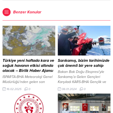
Benzer Konular
Türkiye yeni haftada kara ve
Sarıkamış, bizim tarihimizde
soğuk havanın etkisi altında
çok önemli bir yere sahip
olacak – Birlik Haber Ajansı
Bakan Bak Doğu Ekspresi’yle
ISPARTA-BHA Meteoroloji Genel
Sarıkamış’a Gelen Gençleri
Müdürlüğü’nden gelen son
Karşıladı KARS-BHA Gençlik ve
tahminlere göre, Türkiye yeni
Spor Bakanı Dr. Osman Aşkın
16.02.2025
0
06.01.2024
0
haftaya sert bir kış havasıyla
Bak, Sarıkamış Şehitleri’ni anma
girecek. Ülke genelinde
etkinlikler kapsamında
sıcaklıklar hızla düşerken,
Ankara’dan Sarıkamış’a tarihi
özellikle Batı Akdeniz başta
Doğu Ekspresi’yle gelen gençleri
olmak üzere birçok bölge kar
karşıladı. Bakan Bak, daha sonra