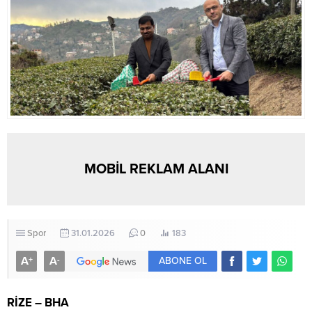
MOBİL REKLAM ALANI
Spor
31.01.2026
0
183
A
A
+
-
ABONE OL
RİZE – BHA