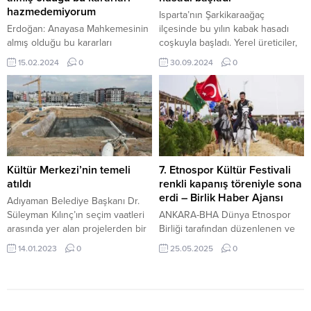
hazmedemiyorum
Isparta’nın Şarkikaraağaç
Erdoğan: Anayasa Mahkemesinin
ilçesinde bu yılın kabak hasadı
almış olduğu bu kararları
coşkuyla başladı. Yerel üreticiler,
hazmedemiyorum ANKARA –
tarlalarında yetiştirdikleri devasa
15.02.2024
0
30.09.2024
0
BHA Cumhurbaşkanı Recep
kabakları toplayarak sezonun
Tayyip Erdoğan, Birleşik Arap
bereketli olduğunu söylüyorlar.
Emirlikleri ile Mısır ziyareti
30 Eylül 2024, 10:42 yayınlandı
dönüşünde gazetecilerin
ISPARTA-BHA Devasa boyutlarıyla
sorularını yanıtladı. Erdoğan
göz kamaştıran Şarkikaraağaç
gündeme dair şu ifadeleri
kabaklarının kaldırılması zor bir
kullandı: “(Danıştayın FETÖ’den
hale geldiğini söyleyen...
ihraç edilen yargı mensuplarıyla
Kültür Merkezi’nin temeli
7. Etnospor Kültür Festivali
ilgili kararı) Danıştayın bu kararına
atıldı
renkli kapanış töreniyle sona
sessiz kalmamız mümkün değil.
erdi – Birlik Haber Ajansı
Adıyaman Belediye Başkanı Dr.
“Anayasa Mahkemesinin almış
Süleyman Kılınç’ın seçim vaatleri
ANKARA-BHA Dünya Etnospor
olduğu...
arasında yer alan projelerden bir
Birliği tarafından düzenlenen ve
tanesi olan Kültür Merkezi’nin
TRT’nin iletişim ortağı olduğu 7.
14.01.2023
0
25.05.2025
0
temeli düzenlenen törenle atıldı.
Etnospor Kültür Festivali, Atatürk
Adıyaman’ın temel sorunlarını
Havalimanı’nda gerçekleştirilen
ortadan kaldırmak için göreve
coşkulu kapanış töreniyle sona
seçildiği günden bu yana gayretle
erdi. Dört gün süren festival,