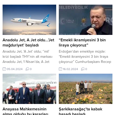
Anadolu Jet, A Jet oldu…’Jet
“Emekli ikramiyesini 3 bin
mağduriyet’ başladı
liraya çıkıyoruz”
Anadolu Jet, ‘A Jet’ oldu; ‘’mil’
Erdoğan’dan emekliye müjde:
krizi başladı THY’nin alt markası
“Emekli ikramiyesini 3 bin liraya
Anadolu Jet, 1 Nisan’da, A Jet
çıkıyoruz” Cumhurbaşkanı Recep
markasına dönüştürüldü.
Tayyip Erdoğan Ak Parti Ordu
05.04.2024
0
16.02.2024
0
Ulaştırma ve Altyapı Bakanlığı
mitinginde açıklamalarda bulundu.
tarafından Ocak ayında ruhsatı
Erdoğan, genel seçimlerde
verilen A Jet, 1 Nisan’da
Ordu’nun Cumhur İttifakına
uçuşlarına başladı. Ancak hızla
desteğine dikkat çekerek “Ordu
gerçekleşen bu geçiş nedeniyle
safını bir kez daha şüpheye yer
bir takım yolcu hak ihlalleri
vermeyecek netlikte gösterdi.
yaşanmaya başlandı. Geçmişte
Ordu’nun bu sevgisine layık
Anadolu Jet...
olmak için çalışacağız. Ordu ile
Anayasa Mahkemesinin
Şarkikaraağaç’ta kabak
aramıza kimseyi sokmadık,...
almış olduğu bu kararları
hasadı başladı