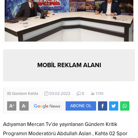
MOBİL REKLAM ALANI
Gündem
Kahta
03.02.2022
0
1.110
A
A
+
-
ABONE OL
Adıyaman Mercan Tv’de yayınlanan Gündem Kritik
Programın Moderatörü Abdullah Aslan , Kahta 02 Spor