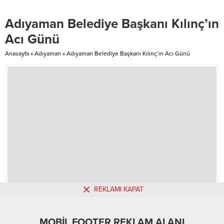
kadar zararları var mıdır? İşte bu
soruların cevapları günümüzde
Adıyaman Belediye Başkanı Kılınç’ın
halen yanıt bulamamıştır ancak
yine de her zaman ilaçları...
Acı Günü
Anasayfa
»
Adıyaman
»
Adıyaman Belediye Başkanı Kılınç’ın Acı Günü
REKLAMI KAPAT
MOBİL REKLAM ALANI
MOBİL FOOTER REKLAM ALANI