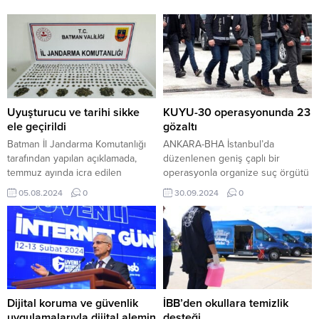
Uyuşturucu ve tarihi sikke
KUYU-30 operasyonunda 23
ele geçirildi
gözaltı
Batman İl Jandarma Komutanlığı
ANKARA-BHA İstanbul’da
tarafından yapılan açıklamada,
düzenlenen geniş çaplı bir
temmuz ayında icra edilen
operasyonla organize suç örgütü
operasyonlarda müdahale edilen
üyesi 23 şüpheli yakalandı.
05.08.2024
0
30.09.2024
0
185 olayda 202 şüpheli şahsın
“KUYU-30” adı verilen operasyon,
yakalandığı belirtildi. Yakalanan
Emniyet Genel Müdürlüğü KOM
şahıslar hakkında adli ve idari
Başkanlığı koordinesinde ve
işlem yapıldığı ifade edilen
İstanbul İl Emniyet Müdürlüğü
açıklamada, “İcra edilen bu
Organize Suçlarla Mücadele Şube
operasyonlarda; 13 kilo 747 gram
Müdürlüğü tarafından
kubar esrar, bir kilo 680 gram toz
gerçekleştirildi. Operasyonlar,
esrar, 21 kök...
Sultangazi, Eyüpsultan, Bakırköy,
Dijital koruma ve güvenlik
İBB’den okullara temizlik
Bağcılar ve Ataşehir ilçelerinde
uygulamalarıyla dijital alemin
desteği