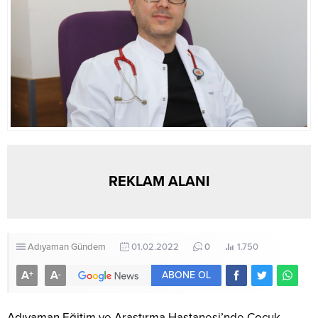
REKLAM ALANI
Adıyaman
Gündem
01.02.2022
0
1.750
A
A
+
-
ABONE OL
Adıyaman Eğitim ve Araştırma Hastanesi’nde Çocuk