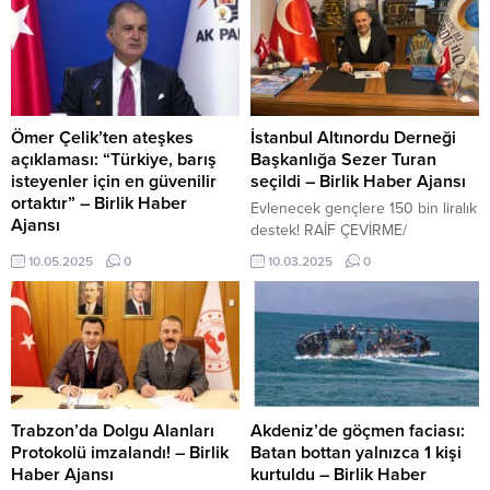
Ömer Çelik’ten ateşkes
İstanbul Altınordu Derneği
açıklaması: “Türkiye, barış
Başkanlığa Sezer Turan
isteyenler için en güvenilir
seçildi – Birlik Haber Ajansı
ortaktır” – Birlik Haber
Evlenecek gençlere 150 bin liralık
Ajansı
destek! RAİF ÇEVİRME/
ANKARA-BHA AK Parti Genel
İSTANBUL-BHA İstanbul Altınordu
10.05.2025
0
10.03.2025
0
Başkan Yardımcısı ve Parti
Derneği Sezai Evli’den boşalan
Sözcüsü Ömer Çelik, Pakistan ile
başkanlığa seçilen İSFA Fuar
Hindistan arasında varılan
Organizasyon sahibi Sezer
ateşkes kararına ilişkin sosyal
Turan‘ın seçilmesiyle birlikte
medya hesabından bir
dernekte ilk iftar gerçekleştirildi.
değerlendirmede bulundu. Çelik,
Dernek merkezinde gerçekleşen
kararın memnuniyet verici
iftar programı yeni seçilen Başkan
olduğunu belirterek Türkiye’nin
Sezer Turan’ın üyeleriyle tanışma
Trabzon’da Dolgu Alanları
Akdeniz’de göçmen faciası:
barıştan yana tutumunu bir kez
programı şeklinde de
Protokolü imzalandı! – Birlik
Batan bottan yalnızca 1 kişi
daha vurguladı. Cumhurbaşkanı
gerçekleşmiş oldu. Geçtiğimiz
Haber Ajansı
kurtuldu – Birlik Haber