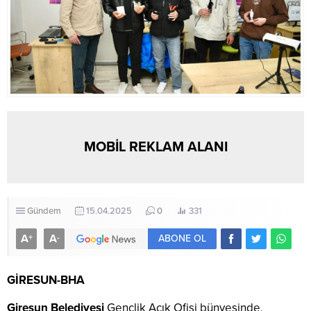
MOBİL REKLAM ALANI
Gündem
15.04.2025
0
331
A
A
+
-
ABONE OL
GİRESUN-BHA
Giresun Belediyesi
Gençlik Açık Ofisi bünyesinde,