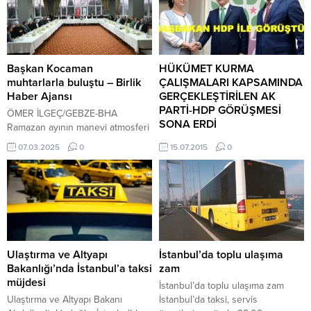
Başkan Kocaman
HÜKÜMET KURMA
muhtarlarla buluştu – Birlik
ÇALIŞMALARI KAPSAMINDA
Haber Ajansı
GERÇEKLEŞTİRİLEN AK
PARTİ-HDP GÖRÜŞMESİ
ÖMER İLGEÇ/GEBZE-BHA
SONA ERDİ
Ramazan ayının manevi atmosferi
vesilesiyle, Kartepe Kaymakamı
Başbakan HDP ile görüştü…
07.03.2025
0
15.07.2015
0
Hasan Öztürk ve Kartepe
Hükümet kurma çalışmaları
Belediye Başkanı Av. Mustafa
kapsamında gerçekleştirilen AK
Kocaman, Kartepeli muhtarlarla
Parti – HDP görüşmesi sona erdi.
Derbent Park Otel’de buluştu.
Hükümet kurmak için Cumhuriyet
İftar programına Kaymakam
Halk Partisi (CHP) ve Milliyetçi
Öztürk ve Başkan Kocaman’ın
Hareket (MHP) ile görüşen AK
yanı sıra belediye başkan
Parti, ilk tur görüşmelerini bugün
yardımcıları, birim müdürleri,
Halkların Demokratik Partisi (HDP)
Ulaştırma ve Altyapı
İstanbul’da toplu ulaşıma
Kartepe Muhtarlar Derneği
bir araya geldi. Saat 11.00’da HDP
Bakanlığı’nda İstanbul’a taksi
zam
Başkanı Hüseyin Türker ile
Genel Merkezi’nde başlayan ve
müjdesi
İstanbul’da toplu ulaşıma zam
toplam 32 mahalle muhtarı da...
yaklaşık...
Ulaştırma ve Altyapı Bakanı
İstanbul’da taksi, servis