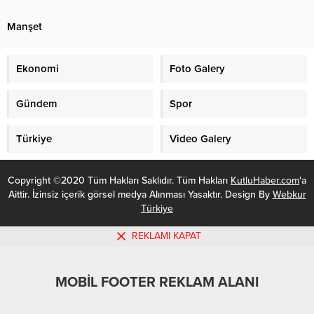
Kent Konseyi (AKK) tarafından
gerçekleşti. Can Çobanoğlu’nun
düzenlenecek bir dizi etkinlik ve
Divan Başkanlığına, Prof. Dr.
Manşet
çalıştay ile kutlanacak. AKK
Aynur Aydın ve Prof. Dr. Zeynep
Mimarlık Kültürü ve Planlama
Ökten’in Divan Üyeliklerine
Çalışma Grubu Atatürk Orman
seçildiği Genel Kurul
Ekonomi
Foto Galery
Çiftliği Komisyonunca 3-5...
Toplantısında TSTK Genel Başkanı
Cevdet Akay, bayrağı...
Gündem
Spor
Türkiye
Video Galery
Copyright ©2020 Tüm Hakları Saklıdır. Tüm Hakları
KutluHaber.com
'a
Aittir. İzinsiz içerik görsel medya Alınması Yasaktır. Design By
Webkur
Türkiye
REKLAMI KAPAT
MOBİL FOOTER REKLAM ALANI