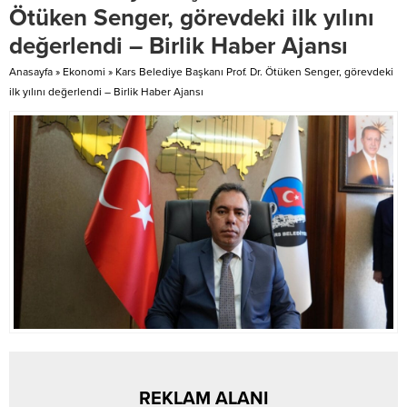
Yapılanması” içerisinde faaliyette
sundu. Erdoğan ayrıca Maldivler...
Ötüken Senger, görevdeki ilk yılını
bulundukları, örgütün kripto...
değerlendi – Birlik Haber Ajansı
Anasayfa
»
Ekonomi
»
Kars Belediye Başkanı Prof. Dr. Ötüken Senger, görevdeki
ilk yılını değerlendi – Birlik Haber Ajansı
REKLAM ALANI