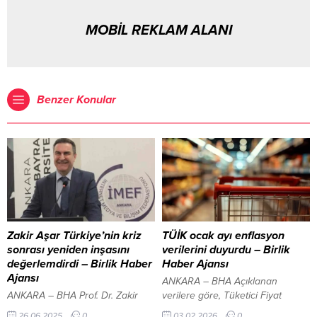
MOBİL REKLAM ALANI
Benzer Konular
Zakir Aşar Türkiye’nin kriz
TÜİK ocak ayı enflasyon
sonrası yeniden inşasını
verilerini duyurdu – Birlik
değerlemdirdi – Birlik Haber
Haber Ajansı
Ajansı
ANKARA – BHA Açıklanan
ANKARA – BHA Prof. Dr. Zakir
verilere göre, Tüketici Fiyat
Avşar, “Depremlere dayanıklı
Endeksi (TÜFE) ocak ayında bir
26.06.2025
0
03.02.2026
0