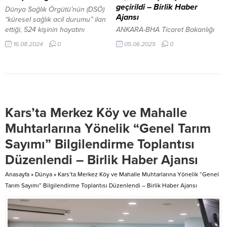
mesai mefhumu gözetmeksizin
Muammer Sancar, AK Parti ilçe
geçirildi – Birlik Haber
Dünya Sağlık Örgütü’nün (DSÖ)
çalışmalarına devam
başkanları, MHP ilçe...
Ajansı
“küresel sağlık acil durumu” ilan
etmektedir”...
ettiği, 524 kişinin hayatını
ANKARA-BHA Ticaret Bakanlığı
kaybettiği, Kongo ve çevresindeki
Gümrük Muhafaza ekipleri,
16.08.2024
0
05.06.2025
0
ülkelerde görülen maymun çiçeği
Gaziantep-Şanlıurfa otoyolunda
virüsü, beklenmedik bir şekilde
gerçekleştirdikleri operasyonda
Afrika kıtasını aşarak Avrupa’ya
yaklaşık 12,5 ton, 23 bin 694 şişe
ulaştı. Afrika bölgesi dışında ilk M
alkollü içki ele geçirdi. Bakanlığın
çiçeği vakası İsveç’te de görüldü.
sosyal medya hesabından
DSÖ’nün uyarısının ardından
yapılan açıklamada,
Kars’ta Merkez Köy ve Mahalle
Afrika dışındaki ilk vaka olarak
operasyonun, Araç Takip Sistemi
kayda geçti....
(ATS) üzerinden alınan bir uyarı
Muhtarlarına Yönelik “Genel Tarım
üzerine başlatıldığı bildirildi. ATS
Sayımı” Bilgilendirme Toplantısı
cihazı takılı olan bir tırdan cihazın
söküldüğüne dair bildirim
Düzenlendi – Birlik Haber Ajansı
alınması...
Anasayfa
»
Dünya
»
Kars’ta Merkez Köy ve Mahalle Muhtarlarına Yönelik “Genel
Tarım Sayımı” Bilgilendirme Toplantısı Düzenlendi – Birlik Haber Ajansı