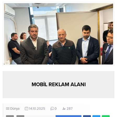
malesef 95 vefat eden
düş yakamızdan, düş” dedi.
kardeşimiz var, 246 vatandaşımız
Adıyaman’ın Gölbaşı İlçesi ile
yaralandı, bunlardan...
Şambayat Beldesi’nde
gerçekleştirdiği...
MOBİL REKLAM ALANI
Dünya
14.10.2025
0
287