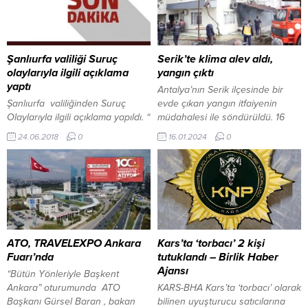
Şanlıurfa valiliği Suruç
Serik’te klima alev aldı,
olaylarıyla ilgili açıklama
yangın çıktı
yaptı
Antalya’nın Serik ilçesinde bir
Şanlıurfa valiliğinden Suruç
evde çıkan yangın itfaiyenin
Olaylarıyla ilgili açıklama yapıldı. “
müdahalesi ile söndürüldü. 16
İlimiz Suruç ilçesinde 14/06/2018
Ocak 2024, 21:37 yayınlandı
24.06.2018
0
16.01.2024
0
günü yaşanan ve adli İdari
Kökez mahallesi 3049. Sokakta
soruşturması devam eden olaylar
bugün saat 12.50 sıralarında
üzerinden yanlış ve abartılı bir
Hasan Fazla’ya ait iki katlı
algı çalışması yürütülmeye
binanın birinci katında klima dış
çalışılmaktadır. Vali olarak ben ve
ünite motorundan kaynaklanan
kolluk amirlerimiz Suruç’tayız.
yangın çıktı. Klima motorundan
Vatandaşlarımız müsterih
sıçrayan alevler önce balkonda
olsunlar. Basın-Yayın
bulunan koltukları yaktı, yangın
ATO, TRAVELEXPO Ankara
Kars’ta ‘torbacı’ 2 kişi
kuruluşlarından Suruç İlçemizde
daha sonra...
Fuarı’nda
tutuklandı – Birlik Haber
çıkan olaylarda ölü olduğuna dair
Ajansı
“Bütün Yönleriyle Başkent
haberler gerçeği...
Ankara” oturumunda ATO
KARS-BHA Kars’ta ‘torbacı’ olarak
Başkanı Gürsel Baran , bakan
bilinen uyuşturucu satıcılarına