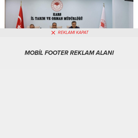
REKLAMI KAPAT
MOBİL FOOTER REKLAM ALANI
MOBİL REKLAM ALANI
Dünya
14.10.2025
0
271
A
A
+
-
ABONE OL
KARS-BHA