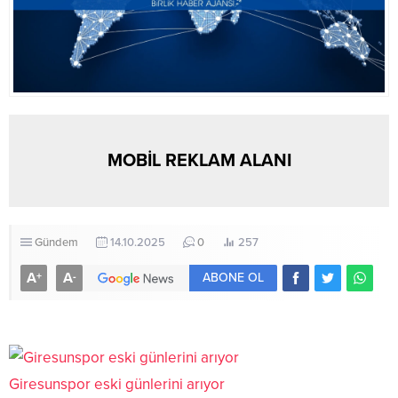
MOBİL REKLAM ALANI
Gündem
14.10.2025
0
257
A
A
+
-
ABONE OL
Giresunspor eski günlerini arıyor