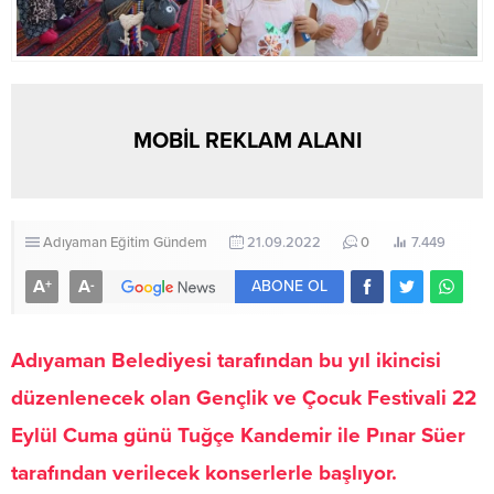
MOBİL REKLAM ALANI
Adıyaman
Eğitim
Gündem
21.09.2022
0
7.449
A
A
+
-
ABONE OL
Adıyaman Belediyesi tarafından bu yıl ikincisi
düzenlenecek olan Gençlik ve Çocuk Festivali 22
Eylül Cuma günü Tuğçe Kandemir ile Pınar Süer
tarafından verilecek konserlerle başlıyor.