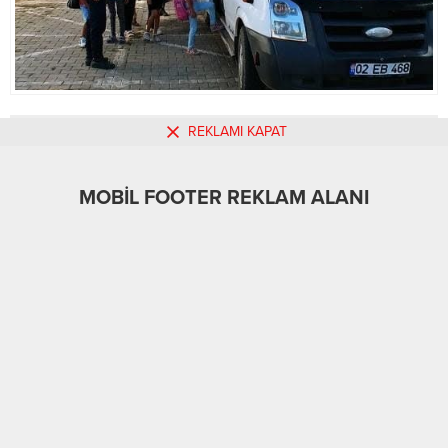
REKLAMI KAPAT
MOBİL REKLAM ALANI
MOBİL FOOTER REKLAM ALANI
Adıyaman
Asayiş
21.09.2022
0
776
A
A
+
-
ABONE OL
Adıyaman İl Jandarma Komutanlığı ekipleri
tarafından 2022-2023 eğitim öğretim yılının
başlamasıyla denetimlerini aralıksız sürdürüyor.