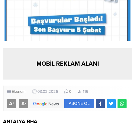
MOBİL REKLAM ALANI
Ekonomi
03.02.2026
0
116
A
A
+
-
ABONE OL
ANTALYA-BHA