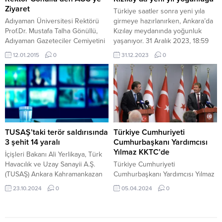
Cemiyet Başkanımız Zeki Dişkaya
Yardımlaşma ve Dayanışma
Ziyaret
Türkiye saatler sonra yeni yıla
ve yönetim...
Derneği Başkanı...
Adıyaman Üniversitesi Rektörü
girmeye hazırlanırken, Ankara’da
Prof.Dr. Mustafa Talha Gönüllü,
Kızılay meydanında yoğunluk
Adıyaman Gazeteciler Cemiyetini
yaşanıyor. 31 Aralık 2023, 18:59
ziyaret ederek, 10 Ocak
yayınlandı Kızılay’da yeni yıl
12.01.2015
0
31.12.2023
0
Gazeteciler Gününü kutladı.
yoğunluğu Ankara’nın kalbi
Adıyaman Gazeteciler Cemiyet
Kızılay’da yeni yıla girmek
Başkanvekili Yusuf Dündar
isteyenler cadde ve sokakları
tarafından karşılanan Adıyaman
doldurdu. Işıl ışıl süslenen
Üniversitesi Rektörü Prof.Dr.
caddelerde gezenler, kurulan
Mustafa Talha Gönüllü,
2024 yeni yıl stantlarında hatıra
“Demokratikleşme hedefi olan
fotoğrafları çektirdi. Polis ekipleri
toplumlarda, toplum adına bilinen
ise Kızılay ve...
TUSAŞ’taki terör saldırısında
Türkiye Cumhuriyeti
üç erkin yanında denetlemeyi
3 şehit 14 yaralı
Cumhurbaşkanı Yardımcısı
sistematik işlevlere oturmuş ve
Yılmaz KKTC’de
İçişleri Bakanı Ali Yerlikaya, Türk
doğru haber edinme...
Havacılık ve Uzay Sanayii A.Ş.
Türkiye Cumhuriyeti
(TUSAŞ) Ankara Kahramankazan
Cumhurbaşkanı Yardımcısı Yılmaz
tesislerine yönelik
KKTC’de Ercan Havalimanında
23.10.2024
0
05.04.2024
0
gerçekleştirilen terör saldırısına
Yılmaz’ı KKTC BaşbakanI Ünal
ilişkin son dakika açıklaması yaptı.
Üstel, bakanlar, milletvekilleri,
23 Ekim 2024, 17:58 yayınlandı
askeri erkan ve diğer yetkililer