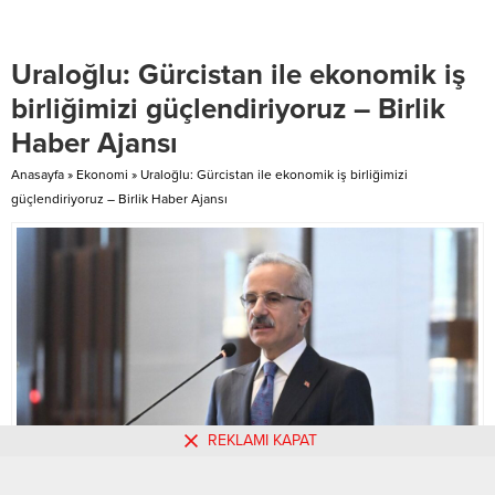
ANKARA-BHA İçişleri Bakanı Ali
karşıladı. Cevdet Yılmaz, Ercan’da
Yerlikaya, Türk Havacılık ve Uzay
düzenlediği basın toplantısında,
Sanayii A.Ş....
her fırsatta KKTC’ye geldiğini,
Uraloğlu: Gürcistan ile ekonomik iş
bugün de iftar programına katılıp,
görüşmeler yapacağını söyledi,
birliğimizi güçlendiriyoruz – Birlik
Kıbrıs Türk halkının Kadir
Haber Ajansı
Gecesi’ni ve bayramını kutladı.
Yılmaz, KKTC ile...
Anasayfa
»
Ekonomi
»
Uraloğlu: Gürcistan ile ekonomik iş birliğimizi
güçlendiriyoruz – Birlik Haber Ajansı
REKLAMI KAPAT