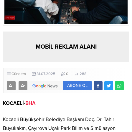
MOBİL REKLAM ALANI
Gündem
31.07.2025
0
288
A
A
+
-
ABONE OL
KOCAELİ-
BHA
Kocaeli Büyükşehir Belediye Başkanı Doç. Dr. Tahir
Büyükakın, Çayırova Uçak Park Bilim ve Simülasyon