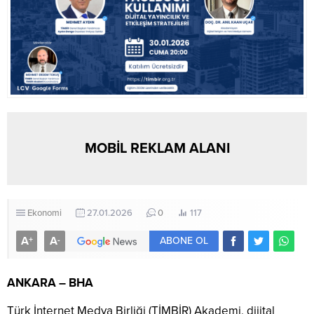
MOBİL REKLAM ALANI
Ekonomi
27.01.2026
0
117
A
A
+
-
ABONE OL
ANKARA – BHA
Türk İnternet Medya Birliği (TİMBİR) Akademi, dijital