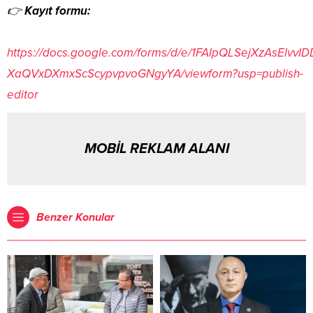
👉
Kayıt formu:
https://docs.google.com/forms/d/e/1FAIpQLSejXzAsElvvI
XaQVxDXmxScScypvpvoGNgyYA/viewform?usp=publish-
editor
MOBİL REKLAM ALANI
Benzer Konular