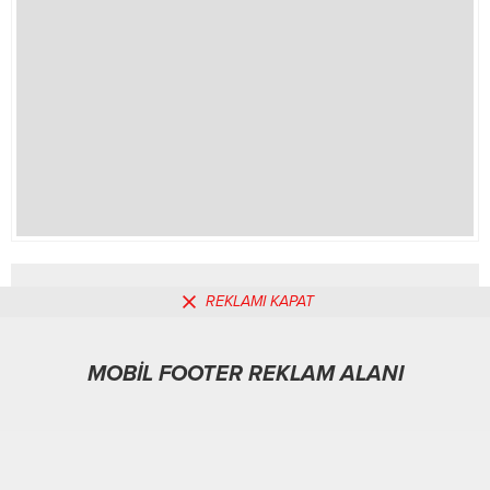
sahip İpek Yolu’nun Ankara-Bolu
Sakarya hattındaki güzergâhları
Ankara Büyükşehir Belediyesi’nin
öncülüğünde...
REKLAMI KAPAT
MOBİL REKLAM ALANI
MOBİL FOOTER REKLAM ALANI
Politika
27.01.2026
0
A
A
+
-
ABONE OL