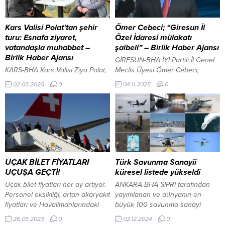
Kars Valisi Polat’tan şehir
Ömer Cebeci; “Giresun İl
turu: Esnafa ziyaret,
Özel İdaresi mülakatı
vatandaşla muhabbet –
şaibeli” – Birlik Haber Ajansı
Birlik Haber Ajansı
GİRESUN-BHA İYİ Partili İl Genel
KARS-BHA Kars Valisi Ziya Polat,
Meclis Üyesi Ömer Cebeci,
şehir merkezinde gerçekleştirdiği
Giresun İl Özel İdaresi’ndeki
02.05.2025
0
04.11.2025
0
gezide esnafı ziyaret ederek
görevde yükselme sınavına tepki
hayırlı işler ve bereketli kazançlar
gösterdi. İYİ Parti Tirebolu İl
temennisinde bulundu. Sıcak bir
Genel Meclis Üyesi Ömer Cebeci,
ilgiyle karşılanan Vali Polat, iş
Giresun İl Özel İdaresi’nde 7
yerlerinde esnaflarla sohbet
müdürlük kadrosu için yapılan
ederek hem taleplerini dinledi
görevde yükselme sınavının
hem de çalışmalarında kolaylıklar
sonuçlarına sert tepki gösterdi.
diledi. Vatandaşlarla da birebir
Devlet Bahçeli’den Ertuğrul Gazi
UÇAK BİLET FİYATLARI
Türk Savunma Sanayii
ilgilenen Vali Polat, Karslılarla
Konal’ın teklifine destek...
UÇUŞA GEÇTİ!
küresel listede yükseldi
sohbet edip hal hatır sormayı...
Uçak bilet fiyatları her ay artıyor.
ANKARA-BHA SIPRI tarafından
Personel eksikliği, artan akaryakıt
yayımlanan ve dünyanın en
fiyatları ve Havalimanlarındaki
büyük 100 savunma sanayi
grevler bilet ücretlerini uçuşa
şirketinin satış verilerini içeren
26.05.2023
0
02.12.2024
0
geçirdi. Fiyat artışı bitmeyecek
raporda, Türkiye’den üç şirketin